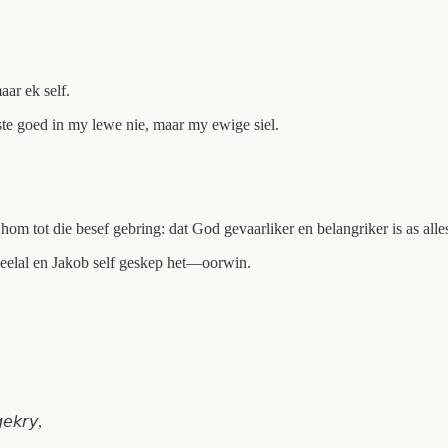
ar ek self.
ste goed in my lewe nie, maar my ewige siel.
hom tot die besef gebring: dat God gevaarliker en belangriker is as a
heelal en Jakob self geskep het—oorwin.
𝘦𝘬𝘳𝘺,