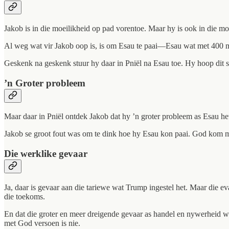
Jakob is in die moeilikheid op pad vorentoe. Maar hy is ook in die mo
Al weg wat vir Jakob oop is, is om Esau te paai—Esau wat met 400 m
Geskenk na geskenk stuur hy daar in Pniël na Esau toe. Hy hoop dit s
’n Groter probleem
Maar daar in Pniël ontdek Jakob dat hy ’n groter probleem as Esau he
Jakob se groot fout was om te dink hoe hy Esau kon paai. God kom m
Die werklike gevaar
Ja, daar is gevaar aan die tariewe wat Trump ingestel het. Maar die ev
die toekoms.
En dat die groter en meer dreigende gevaar as handel en nywerheid wat
met God versoen is nie.