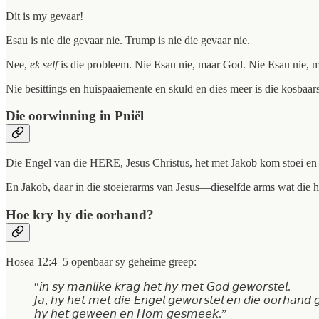
Dit is my gevaar!
Esau is nie die gevaar nie. Trump is nie die gevaar nie.
Nee,
ek self
is die probleem. Nie Esau nie, maar God. Nie Esau nie, ma
Nie besittings en huispaaiemente en skuld en dies meer is die kosbaar
Die oorwinning in Pniël
Die Engel van die HERE, Jesus Christus, het met Jakob kom stoei en 
En Jakob, daar in die stoeierarms van Jesus—dieselfde arms wat die 
Hoe kry hy die oorhand?
Hosea 12:4–5 openbaar sy geheime greep:
“𝘪𝘯 𝘴𝘺 𝘮𝘢𝘯𝘭𝘪𝘬𝘦 𝘬𝘳𝘢𝘨 𝘩𝘦𝘵 𝘩𝘺 𝘮𝘦𝘵 𝘎𝘰𝘥 𝘨𝘦𝘸𝘰𝘳𝘴𝘵𝘦𝘭.
𝘑𝘢, 𝘩𝘺 𝘩𝘦𝘵 𝘮𝘦𝘵 𝘥𝘪𝘦 𝘌𝘯𝘨𝘦𝘭 𝘨𝘦𝘸𝘰𝘳𝘴𝘵𝘦𝘭 𝘦𝘯 𝘥𝘪𝘦 𝘰𝘰𝘳𝘩𝘢𝘯𝘥 
𝘩𝘺 𝘩𝘦𝘵 𝘨𝘦𝘸𝘦𝘦𝘯 𝘦𝘯 𝘏𝘰𝘮 𝘨𝘦𝘴𝘮𝘦𝘦𝘬.”