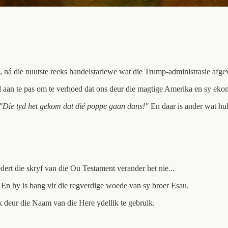
 ná die nuutste reeks handelstariewe wat die Trump-administrasie afgeva
d aan te pas om te verhoed dat ons deur die magtige Amerika en sy ekon
"Die tyd het gekom dat dié poppe gaan dans!"
En daar is ander wat hul
edert die skryf van die Ou Testament verander het nie...
 En hy is bang vir die regverdige woede van sy broer Esau.
k deur die Naam van die Here ydellik te gebruik.