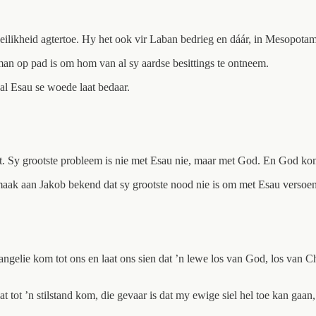
eilikheid agtertoe. Hy het ook vir Laban bedrieg en dáár, in Mesopotam
an op pad is om hom van al sy aardse besittings te ontneem.
al Esau se woede laat bedaar.
t. Sy grootste probleem is nie met Esau nie, maar met God. En God kom
aak aan Jakob bekend dat sy grootste nood nie is om met Esau versoe
angelie kom tot ons en laat ons sien dat ’n lewe los van God, los van Ch
 tot ’n stilstand kom, die gevaar is dat my ewige siel hel toe kan gaan