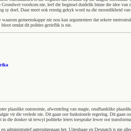
 Grondwet voorkom nie, leef die beginsel duidelik binne die idee van
ing sy doel. Daar moet ook ernstig gekyk word na die moontlikheid van
e waarom gemeenskappe nie nou kan argumenteer dat sekere metrostruk
oot omdat dit polities gerieflik is nie.
frika
ter plaaslike outonomie, afwenteling van magte, onafhanklike plaaslike a
talgie vir die verlede nie. Dit gaan oor funksionele regering. Dit gaan
 in die donker sit terwyl politieke leiers toesprake lewer oor transform
n administratief agteruitgegaan het. Uitenhage en Despatch is nie allee