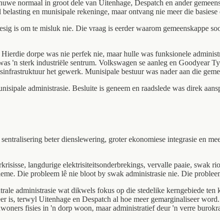
die nuwe normaal in groot dele van Uitenhage, Despatch en ander gemeen
 belasting en munisipale rekeninge, maar ontvang nie meer die basiese 
 besig is om te misluk nie. Die vraag is eerder waarom gemeenskappe 
 Hierdie dorpe was nie perfek nie, maar hulle was funksionele administr
was 'n sterk industriële sentrum. Volkswagen se aanleg en Goodyear Ty
eitsinfrastruktuur het gewerk. Munisipale bestuur was nader aan die gem
munisipale administrasie. Besluite is geneem en raadslede was direk aan
entralisering beter dienslewering, groter ekonomiese integrasie en mee
isisse, langdurige elektrisiteitsonderbrekings, vervalle paaie, swak r
leme. Die probleem lê nie bloot by swak administrasie nie. Die probleem
le administrasie wat dikwels fokus op die stedelike kerngebiede ten k
reer is, terwyl Uitenhage en Despatch al hoe meer gemarginaliseer word
nwoners fisies in 'n dorp woon, maar administratief deur 'n verre burokrat