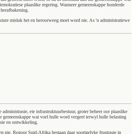
 demokratiese plaaslike regering. Wanneer gemeenskappe honderde
 herafbakening.
ture misluk het en heroorweeg moet word nie. As 'n administratiewe
dministrasie, eie infrastruktuurbestuur, groter beheer oor plaaslike
 oor gemeenskappe wat voel hulle word vergeet terwyl hulle belasting
asie en ontwikkeling.
n nie. Regoor Suid-Afrika bestaan daar soortgelyke frustrasie in