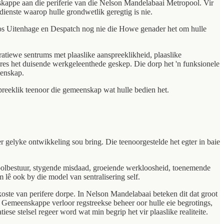
skappe aan die periferie van die Nelson Mandelabaai Metropool. Vir
dienste waarop hulle grondwetlik geregtig is nie.
soos Uitenhage en Despatch nog nie die Howe genader het om hulle
atiewe sentrums met plaaslike aanspreeklikheid, plaaslike
res het duisende werkgeleenthede geskep. Die dorp het 'n funksionele
eenskap.
spreeklik teenoor die gemeenskap wat hulle bedien het.
r gelyke ontwikkeling sou bring. Die teenoorgestelde het egter in baie
ioolbestuur, stygende misdaad, groeiende werkloosheid, toenemende
 lê ook by die model van sentralisering self.
oste van perifere dorpe. In Nelson Mandelabaai beteken dit dat groot
. Gemeenskappe verloor regstreekse beheer oor hulle eie begrotings,
iese stelsel regeer word wat min begrip het vir plaaslike realiteite.