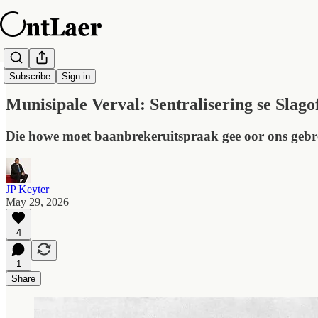
OntLaer Daagliks
Subscribe
Sign in
Munisipale Verval: Sentralisering se Slago
Die howe moet baanbrekeruitspraak gee oor ons gebre
JP Keyter
May 29, 2026
4
1
Share