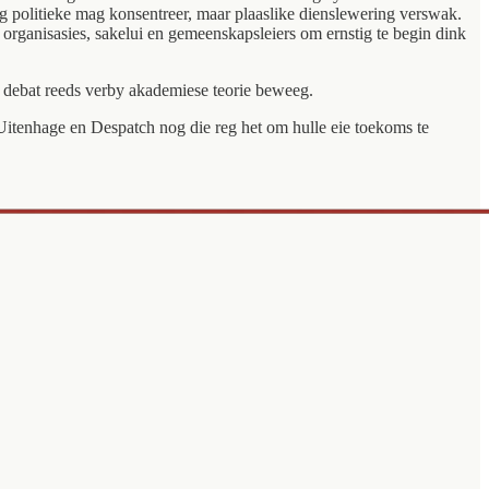
ng politieke mag konsentreer, maar plaaslike dienslewering verswak.
organisasies, sakelui en gemeenskapsleiers om ernstig te begin dink
ie debat reeds verby akademiese teorie beweeg.
itenhage en Despatch nog die reg het om hulle eie toekoms te