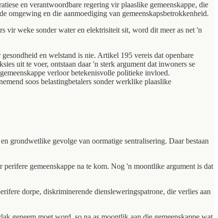
ratiese en verantwoordbare regering vir plaaslike gemeenskappe, die
esonde omgewing en die aanmoediging van gemeenskapsbetrokkenheid.
r weke sonder water en elektrisiteit sit, word dit meer as net 'n
gesondheid en welstand is nie. Artikel 195 vereis dat openbare
ies uit te voer, ontstaan daar 'n sterk argument dat inwoners se
 gemeenskappe verloor betekenisvolle politieke invloed.
emend soos belastingbetalers sonder werklike plaaslike
 en grondwetlike gevolge van oormatige sentralisering. Daar bestaan
or perifere gemeenskappe na te kom. Nog 'n moontlike argument is dat
erifere dorpe, diskriminerende diensleweringspatrone, die verlies aan
like vlak geneem moet word, so na as moontlik aan die gemeenskappe wat