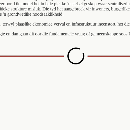
rloor. Die model het in baie plekke 'n stelsel geskep waar sentraliseri
ieke strukture misluk. Die tyd het aangebreek vir inwoners, burgerlike 
 as 'n grondwetlike noodsaaklikheid.
 terwyl plaaslike ekonomieë verval en infrastruktuur ineenstort, het d
gte en dan gaan dit oor die fundamentele vraag of gemeenskappe soos U