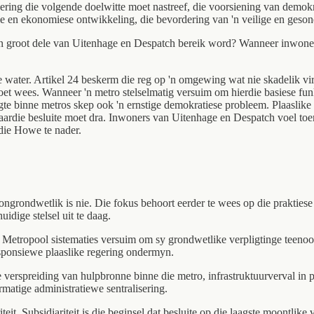
ering die volgende doelwitte moet nastreef, die voorsiening van demok
ale en ekonomiese ontwikkeling, die bevordering van 'n veilige en g
n groot dele van Uitenhage en Despatch bereik word? Wanneer inwoners vi
ater. Artikel 24 beskerm die reg op 'n omgewing wat nie skadelik vir 
t wees. Wanneer 'n metro stelselmatig versuim om hierdie basiese funks
te binne metros skep ook 'n ernstige demokratiese probleem. Plaaslike
ardie besluite moet dra. Inwoners van Uitenhage en Despatch voel toen
die Howe te nader.
ngrondwetlik is nie. Die fokus behoort eerder te wees op die praktiese
dige stelsel uit te daag.
 Metropool sistematies versuim om sy grondwetlike verpligtinge teeno
sponsiewe plaaslike regering ondermyn.
verspreiding van hulpbronne binne die metro, infrastruktuurverval in p
matige administratiewe sentralisering.
riteit. Subsidiariteit is die beginsel dat besluite op die laagste moont