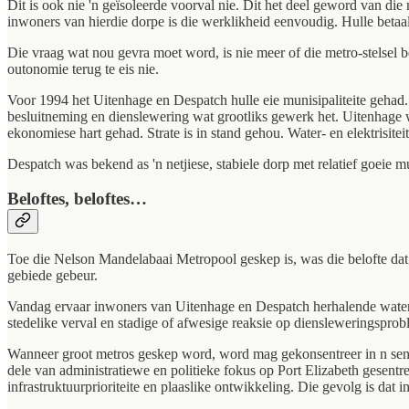
Dit is ook nie 'n geïsoleerde voorval nie. Dit het deel geword van 
inwoners van hierdie dorpe is die werklikheid eenvoudig. Hulle betaal
Die vraag wat nou gevra moet word, is nie meer of die metro-stelsel
outonomie terug te eis nie.
Voor 1994 het Uitenhage en Despatch hulle eie munisipaliteite gehad.
besluitneming en dienslewering wat grootliks gewerk het. Uitenhage 
ekonomiese hart gehad. Strate is in stand gehou. Water- en elektrisit
Despatch was bekend as 'n netjiese, stabiele dorp met relatief goeie 
Beloftes, beloftes…
Toe die Nelson Mandelabaai Metropool geskep is, was die belofte dat s
gebiede gebeur.
Vandag ervaar inwoners van Uitenhage en Despatch herhalende waterkr
stedelike verval en stadige of afwesige reaksie op diensleweringsprob
Wanneer groot metros geskep word, word mag gekonsentreer in n sentra
dele van administratiewe en politieke fokus op Port Elizabeth gesent
infrastruktuurprioriteite en plaaslike ontwikkeling. Die gevolg is dat i