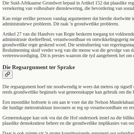
Die Suid-Afrikaanse Grondwet bepaal in Artikel 152 dat plaaslike reg
versekering van volhoubare dienslewering, die bevordering van sosi
Kan enige eerlike persoon vandag argumenteer dat hierdie doelwitte i
administratiewe probleem. Dit raak 'n grondwetlike probleem.
Artikel 27 van die Handves van Regte beskerm toegang tot voldoende w
administrasie doeltreffend, verantwoordbaar en ontwikkelingsgerig moe
grondwetlike regte geskend word. Die sentralisering van regeringsmag
Besluitneming skuif verder weg van die mense wat die gevolge van da
verteenwoordiging. Dit is presies waarom die tyd aangebreek het om 
Die Regsargument ter Sprake
Die regsargument hoef nie noodwendig te wees dat metros op sigself o
reeds grondwetlike beginsels wat gemeenskappe kan gebruik om die hui
Een moontlike hofroete is om aan te voer dat die Nelson Mandelabaai
die huidige metrostruktuur inwoners se reg op verantwoordbare en re
Gemeenskappe kan ook vra dat die Hof ondersoek instel na die billike 
plaaslike demokratiese beheer en die grondwetlike implikasies van oor
Daar is ook ruimte vir 'n groter konstitusionele argument oor subsidia