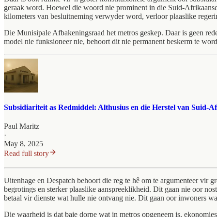
geraak word. Hoewel die woord nie prominent in die Suid-Afrikaanse
kilometers van besluitneming verwyder word, verloor plaaslike reger
Die Munisipale Afbakeningsraad het metros geskep. Daar is geen red
model nie funksioneer nie, behoort dit nie permanent beskerm te word bl
Subsidiariteit as Redmiddel: Althusius en die Herstel van Suid-A
Paul Maritz
·
May 8, 2025
Read full story
Uitenhage en Despatch behoort die reg te hê om te argumenteer vir gro
begrotings en sterker plaaslike aanspreeklikheid. Dit gaan nie oor nos
betaal vir dienste wat hulle nie ontvang nie. Dit gaan oor inwoners wat
Die waarheid is dat baie dorpe wat in metros opgeneem is, ekonomies e