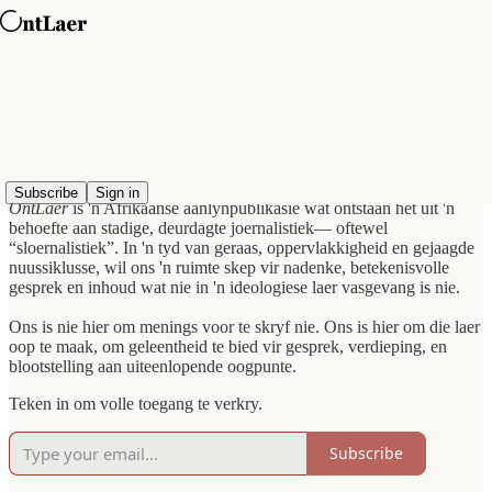
Wat is OntLaer?
Subscribe
Sign in
OntLaer
is 'n Afrikaanse aanlynpublikasie wat ontstaan het uit 'n
behoefte aan stadige, deurdagte joernalistiek— oftewel
“sloernalistiek”. In 'n tyd van geraas, oppervlakkigheid en gejaagde
nuussiklusse, wil ons 'n ruimte skep vir nadenke, betekenisvolle
gesprek en inhoud wat nie in 'n ideologiese laer vasgevang is nie.
Ons is nie hier om menings voor te skryf nie. Ons is hier om die laer
oop te maak, om geleentheid te bied vir gesprek, verdieping, en
blootstelling aan uiteenlopende oogpunte.
Teken in om volle toegang te verkry.
Subscribe