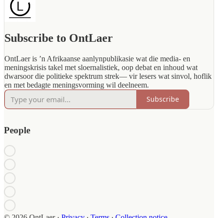
Subscribe to OntLaer
OntLaer is ’n Afrikaanse aanlynpublikasie wat die media- en
meningskrisis takel met sloernalistiek, oop debat en inhoud wat
dwarsoor die politieke spektrum strek— vir lesers wat sinvol, hoflik
en met bedagte meningsvorming wil deelneem.
Subscribe
People
© 2026 OntLaer
·
Privacy
∙
Terms
∙
Collection notice