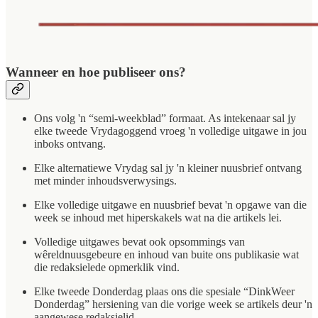
Wanneer en hoe publiseer ons?
Ons volg 'n “semi-weekblad” formaat. As intekenaar sal jy
elke tweede Vrydagoggend vroeg 'n volledige uitgawe in jou
inboks ontvang.
Elke alternatiewe Vrydag sal jy 'n kleiner nuusbrief ontvang
met minder inhoudsverwysings.
Elke volledige uitgawe en nuusbrief bevat 'n opgawe van die
week se inhoud met hiperskakels wat na die artikels lei.
Volledige uitgawes bevat ook opsommings van
wêreldnuusgebeure en inhoud van buite ons publikasie wat
die redaksielede opmerklik vind.
Elke tweede Donderdag plaas ons die spesiale “DinkWeer
Donderdag” hersiening van die vorige week se artikels deur 'n
aangewese redaksielid.