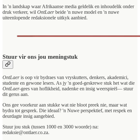
In 'n landskap waar Afrikaanse media geldelik en inhoudelik onder
druk verkeer, wil
OntLaer
beide 'n nuwe model en 'n nuwe
uiteenlopende redaksionele uitkyk aanbied.
Stuur vir ons jou meningstuk
OntLaer
is oop vir bydraes van vryskutters, denkers, akademici,
studente en gewone lesers. As jy 'n goed-geskrewe stuk het wat die
OntLaer
-gees van hoflikheid, nadenke en insig weerspieël— stuur
dit gerus aan.
Ons gee voorkeur aan stukke wat nie bloot preek nie, maar wat
bydra tot gesprek. Die ideaal? 'n Nuwe perspektief, met respek en
deurdagte insig aangebied.
Stuur jou stuk (tussen 1000 en 3000 woorde) na:
redaksie@ontlaer.co.za.