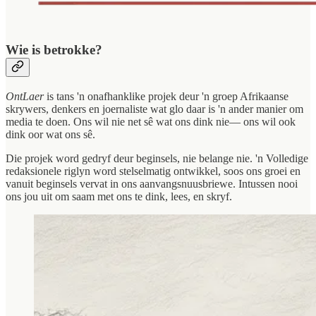
Wie is betrokke?
OntLaer
is tans 'n onafhanklike projek deur 'n groep Afrikaanse
skrywers, denkers en joernaliste wat glo daar is 'n ander manier om
media te doen. Ons wil nie net sê wat ons dink nie— ons wil ook
dink oor wat ons sê.
Die projek word gedryf deur beginsels, nie belange nie. 'n Volledige
redaksionele riglyn word stelselmatig ontwikkel, soos ons groei en
vanuit beginsels vervat in ons aanvangsnuusbriewe. Intussen nooi
ons jou uit om saam met ons te dink, lees, en skryf.