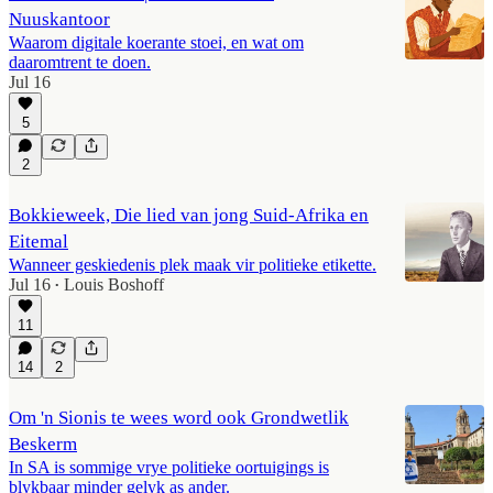
Nuuskantoor
Waarom digitale koerante stoei, en wat om
daaromtrent te doen.
Jul 16
5
2
Bokkieweek, Die lied van jong Suid-Afrika en
Eitemal
Wanneer geskiedenis plek maak vir politieke etikette.
Jul 16
Louis Boshoff
•
11
14
2
Om 'n Sionis te wees word ook Grondwetlik
Beskerm
In SA is sommige vrye politieke oortuigings is
blykbaar minder gelyk as ander.