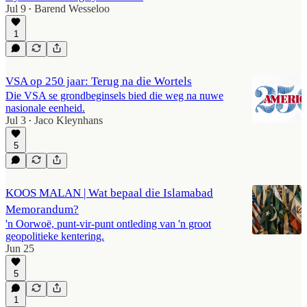
Jul 9
Barend Wesseloo
•
1
VSA op 250 jaar: Terug na die Wortels
Die VSA se grondbeginsels bied die weg na nuwe
nasionale eenheid.
Jul 3
Jaco Kleynhans
•
5
KOOS MALAN | Wat bepaal die Islamabad
Memorandum?
'n Oorwoë, punt-vir-punt ontleding van 'n groot
geopolitieke kentering.
Jun 25
5
1