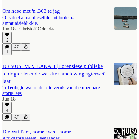
Om hase met 'n .303 te jag
Ons deel almal dieselfde antibiotika-
ammunisieblikkie.
Jun 18
Christoff Odendaal
•
2
1
DR VUSI M. VILAKATI | Forensiese publieke
teologie: lesende wat die samelewing agterweë
laat
'n Teologie wat onder die vernis van die openbare
storie lees
Jun 18
4
Die Wit Pers, home sweet home.
Afrikaanse lesers, lees langer.