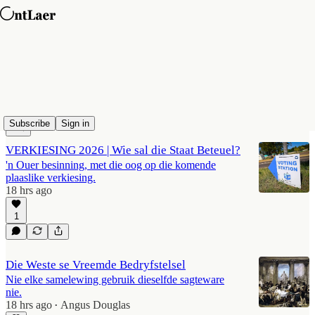
Buitepenne
Latest
Top
Discussions
Subscribe
Sign in
VERKIESING 2026 | Wie sal die Staat Beteuel?
'n Ouer besinning, met die oog op die komende
plaaslike verkiesing.
18 hrs ago
1
Die Weste se Vreemde Bedryfstelsel
Nie elke samelewing gebruik dieselfde sagteware
nie.
18 hrs ago
Angus Douglas
•