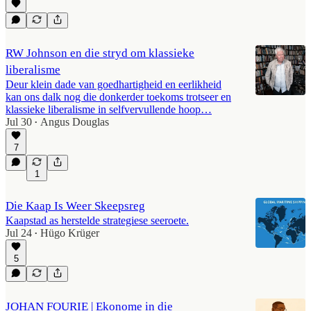
RW Johnson en die stryd om klassieke
liberalisme
Deur klein dade van goedhartigheid en eerlikheid
kan ons dalk nog die donkerder toekoms trotseer en
klassieke liberalisme in selfvervullende hoop…
Jul 30
Angus Douglas
•
7
1
Die Kaap Is Weer Skeepsreg
Kaapstad as herstelde strategiese seeroete.
Jul 24
Hügo Krüger
•
5
JOHAN FOURIE | Ekonome in die