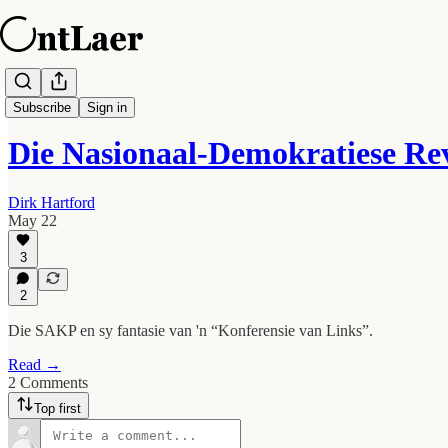
OntLaer Daagliks
Subscribe
Sign in
Die Nasionaal-Demokratiese Re
Dirk Hartford
May 22
3
2
Die SAKP en sy fantasie van 'n “Konferensie van Links”.
Read →
2 Comments
Top first