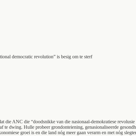
ional democratic revolution” is besig om te sterf
at die ANC die “doodsnikke van die nasionaal-demokratiese revolusie 
af te dwing. Hulle probeer grondonteiening, genasionaliseerde gesond
ekonomiese groei is en die land nóg meer gaan verarm en met nóg slegter