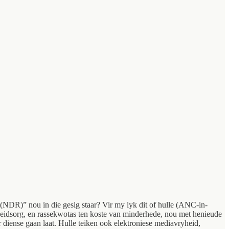
(NDR)” nou in die gesig staar? Vir my lyk dit of hulle (ANC-in-
heidsorg, en rassekwotas ten koste van minderhede, nou met henieude
 diense gaan laat. Hulle teiken ook elektroniese mediavryheid,