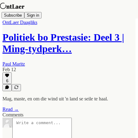
Subscribe
Sign in
OntLaer Daagliks
Politiek bo Prestasie: Deel 3 |
Ming-tydperk…
Paul Maritz
Feb 12
6
Mag, maste, en om die wind uit 'n land se seile te haal.
Read →
Comments