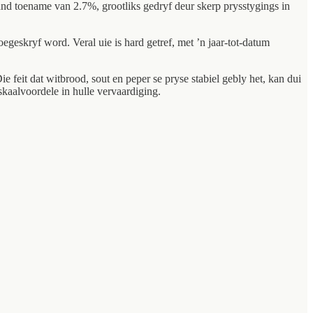
and toename van 2.7%, grootliks gedryf deur skerp prysstygings in
egeskryf word. Veral uie is hard getref, met ’n jaar-tot-datum
feit dat witbrood, sout en peper se pryse stabiel gebly het, kan dui
 skaalvoordele in hulle vervaardiging.