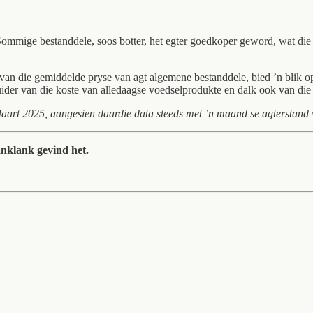
Sommige bestanddele, soos botter, het egter goedkoper geword, wat die 
n die gemiddelde pryse van agt algemene bestanddele, bied ’n blik op d
nduider van die koste van alledaagse voedselprodukte en dalk ook van di
 Maart 2025, aangesien daardie data steeds met ’n maand se agterstand 
anklank gevind het.