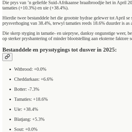
Die prys van ’n geliefde Suid-Afrikaanse braaibroodjie het in April
tamaties (+10.3%) en uie (+38.4%).
Hierdie twee bestanddele het die grootste bydrae gelewer tot April se 
prysverhoging van 38.4%, terwyl tamaties reeds 18.6% duurder is as a
Die skerp styging in tamatie- en uiepryse, danksy ongunstige weer, be
op sterker pryshantering of minder blootstelling aan eksterne faktore 
Bestanddele en prysstygings tot dusver in 2025:
Witbrood: +0.0%
Cheddarkaas: +6.6%
Botter: -7.3%
Tamaties: +18.6%
Uie: +38.4%
Blatjang: +5.3%
Sout: +0.0%