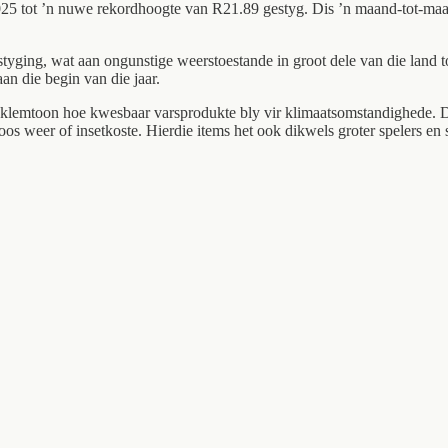
 2025 tot ’n nuwe rekordhoogte van R21.89 gestyg. Dis ’n maand-tot-ma
styging, wat aan ongunstige weerstoestande in groot dele van die land to
an die begin van die jaar.
klemtoon hoe kwesbaar varsprodukte bly vir klimaatsomstandighede. Die 
soos weer of insetkoste. Hierdie items het ook dikwels groter spelers en