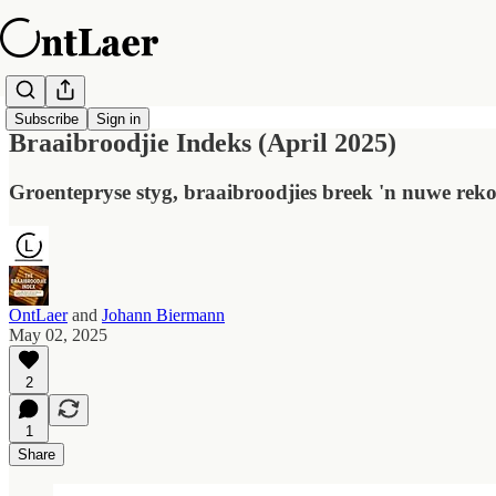
Subscribe
Sign in
Braaibroodjie Indeks (April 2025)
Groentepryse styg, braaibroodjies breek 'n nuwe rek
OntLaer
and
Johann Biermann
May 02, 2025
2
1
Share