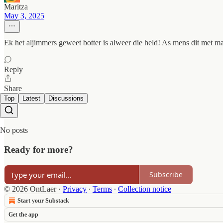
Maritza
May 3, 2025
Ek het aljimmers geweet botter is alweer die held! As mens dit met marg
Reply
Share
Top
Latest
Discussions
No posts
Ready for more?
Subscribe
© 2026 OntLaer
·
Privacy
∙
Terms
∙
Collection notice
Start your Substack
Get the app