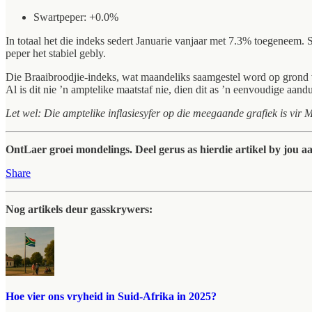
Swartpeper: +0.0%
In totaal het die indeks sedert Januarie vanjaar met 7.3% toegeneem. 
peper het stabiel gebly.
Die Braaibroodjie-indeks, wat maandeliks saamgestel word op grond va
Al is dit nie ’n amptelike maatstaf nie, dien dit as ’n eenvoudige aa
Let wel: Die amptelike inflasiesyfer op die meegaande grafiek is vir
OntLaer groei mondelings. Deel gerus as hierdie artikel by jou a
Share
Nog artikels deur gasskrywers:
Hoe vier ons vryheid in Suid-Afrika in 2025?