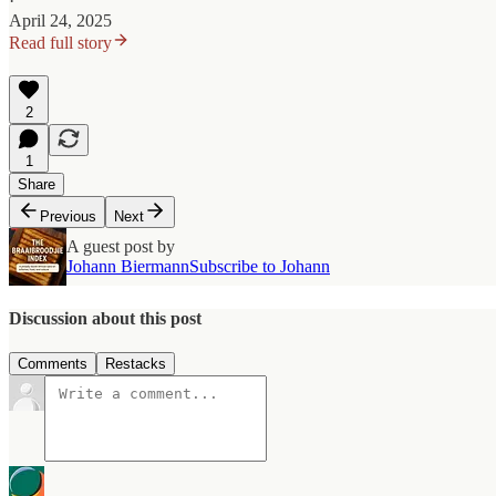
·
April 24, 2025
Read full story
2
1
Share
Previous
Next
A guest post by
Johann Biermann
Subscribe to Johann
Discussion about this post
Comments
Restacks