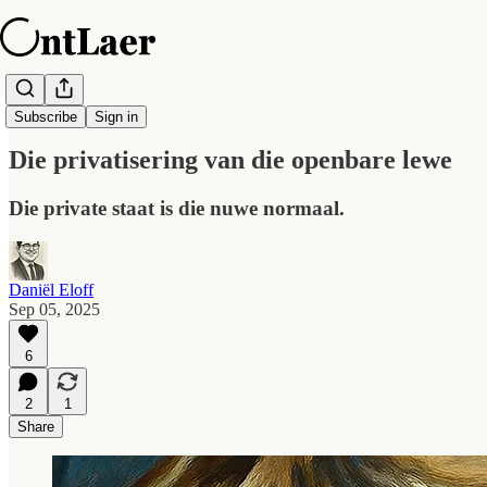
OntLaer Daagliks
Subscribe
Sign in
Die privatisering van die openbare lewe
Die private staat is die nuwe normaal.
Daniël Eloff
Sep 05, 2025
6
2
1
Share