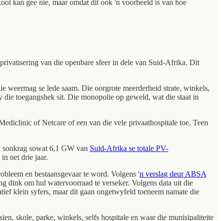
kool kan gee nie, maar omdat dit ook 'n voorbeeld is van hoe
privatisering van die openbare sfeer in dele van Suid-Afrika. Dit
die weermag se lede saam. Die oorgrote meerderheid strate, winkels,
y die toegangshek sit. Die monopolie op geweld, wat die staat in
Mediclinic of Netcare of een van die vele privaathospitale toe. Teen
aat sonkrag sowat 6,1 GW van
Suid-Afrika se totale PV-
n net drie jaar.
robleem en bestaansgevaar te word. Volgens '
n verslag deur ABSA
g dink om hul watervoorraad te verseker. Volgens data uit die
ief klein syfers, maar dit gaan ongetwyfeld toeneem namate die
en, skole, parke, winkels, selfs hospitale en waar die munisipaliteite