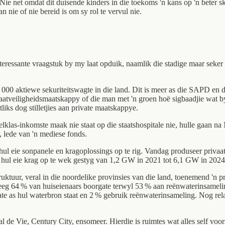
ie net omdat dit duisende kinders in die toekoms 'n kans op 'n beter s
nie of nie bereid is om sy rol te vervul nie.
nteressante vraagstuk by my laat opduik, naamlik die stadige maar seker 
 000 aktiewe sekuriteitswagte in die land. Dit is meer as die SAPD en 
vaatveiligheidsmaatskappy of die man met 'n groen hoë sigbaadjie wat b
liks dog stilletjies aan private maatskappye.
klas-inkomste maak nie staat op die staatshospitale nie, hulle gaan na 
 lede van 'n mediese fonds.
 hul eie sonpanele en kragoplossings op te rig. Vandag produseer priv
 hul eie krag op te wek gestyg van 1,2 GW in 2021 tot 6,1 GW in 2024 i
ktuur, veral in die noordelike provinsies van die land, toenemend 'n p
eeg 64 % van huiseienaars boorgate terwyl 53 % aan reënwaterinsamelin
 as hul waterbron staat en 2 % gebruik reënwaterinsameling. Nog relat
de Vie, Century City, ensomeer. Hierdie is ruimtes wat alles self voorsi