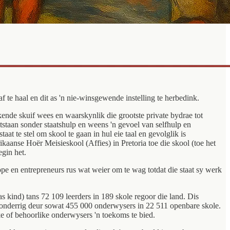
te haal en dit as 'n nie-winsgewende instelling te herbedink.
ekkende skuif wees en waarskynlik die grootste private bydrae tot
staan sonder staatshulp en weens 'n gevoel van selfhulp en
at te stel om skool te gaan in hul eie taal en gevolglik is
kaanse Hoër Meisieskool (Affies) in Pretoria toe die skool (toe het
egin het.
ope en entrepreneurs rus wat weier om te wag totdat die staat sy werk
s kind) tans 72 109 leerders in 189 skole regoor die land. Dis
ika onderrig deur sowat 455 000 onderwysers in 22 511 openbare skole.
ke of behoorlike onderwysers 'n toekoms te bied.