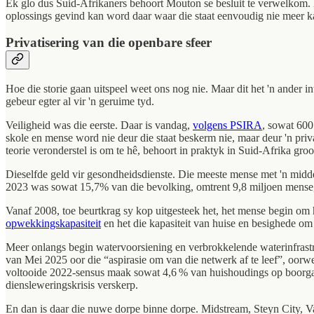
Ek glo dus Suid-Afrikaners behoort Mouton se besluit te verwelkom. N
oplossings gevind kan word daar waar die staat eenvoudig nie meer kan 
Privatisering van die openbare sfeer
Hoe die storie gaan uitspeel weet ons nog nie. Maar dit het 'n ander i
gebeur egter al vir 'n geruime tyd.
Veiligheid was die eerste. Daar is vandag,
volgens PSIRA
, sowat 600
skole en mense word nie deur die staat beskerm nie, maar deur 'n pri
teorie veronderstel is om te hê, behoort in praktyk in Suid-Afrika groot
Dieselfde geld vir gesondheidsdienste. Die meeste mense met 'n middel
2023 was sowat 15,7% van die bevolking, omtrent 9,8 miljoen mense,
Vanaf 2008, toe beurtkrag sy kop uitgesteek het, het mense begin om
opwekkingskapasiteit
en het die kapasiteit van huise en besighede om
Meer onlangs begin watervoorsiening en verbrokkelende waterinfrastru
van Mei 2025 oor die “aspirasie om van die netwerk af te leef”, oorw
voltooide 2022-sensus maak sowat 4,6 % van huishoudings op boorgate
diensleweringskrisis verskerp.
En dan is daar die nuwe dorpe binne dorpe. Midstream, Steyn City, Val 