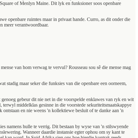
n Square of Menlyn Maine. Dit lyk en funksioner soos openbare
 nuwe openbare ruimtes maar in privaat hande. Curro, as dit onder die
 en meer verantwoordbaar.
e wat mense van hom verwag te vervul? Rousseau sou sê die mense mag
 wat stadig maar seker die funksies van die openbare een oorneem,
nt genoeg gebeur dit nie net in die voorspelde enklawes van ryk en wit
 terwyl middelklas gesinne in die voorstede sekuriteitsmaatskappye
ak ontstaan en nie weens 'n kollektiewe besluit of te danke aan 'n
nksies namens hulle te verrig. Dit bestaan by wyse van 'n stilswyende
ienslewering. Wanneer daardie instansie egter ophou om sy kant te
del kan word. In Suid-Afrika sien ons hoe hierdie kontrak reeds