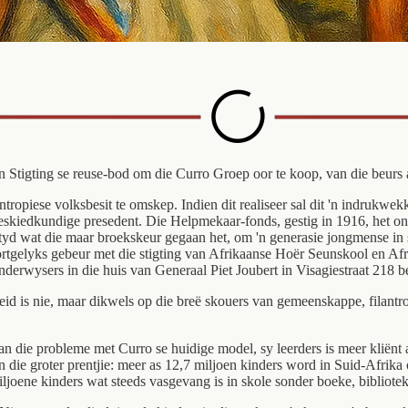
Stigting se reuse-bod om die Curro Groep oor te koop, van die beurs af 
antropiese volksbesit te omskep. Indien dit realiseer sal dit 'n indrukw
eskiedkundige presedent. Die Helpmekaar-fonds, gestig in 1916, het ont
tyd wat die maar broekskeur gegaan het, om 'n generasie jongmense in sta
ortgelyks gebeur met die stigting van Afrikaanse Hoër Seunskool en Afri
derwysers in die huis van Generaal Piet Joubert in Visagiestraat 218 b
eid is nie, maar dikwels op die breë skouers van gemeenskappe, filantr
n die probleme met Curro se huidige model, sy leerders is meer kliënt a
 van die groter prentjie: meer as 12,7 miljoen kinders word in Suid-Afr
ljoene kinders wat steeds vasgevang is in skole sonder boeke, bibliote