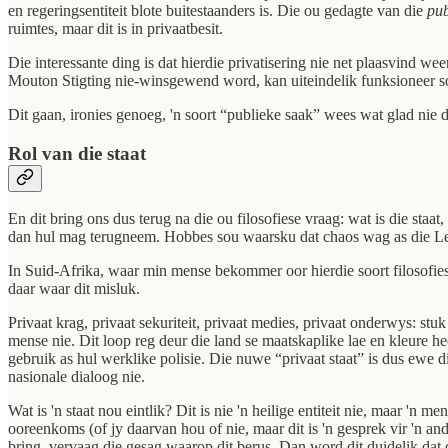
en regeringsentiteit blote buitestaanders is. Die ou gedagte van die
pub
ruimtes, maar dit is in privaatbesit.
Die interessante ding is dat hierdie privatisering nie net plaasvind we
Mouton Stigting nie-winsgewend word, kan uiteindelik funksioneer soo
Dit gaan, ironies genoeg, 'n soort “publieke saak” wees wat glad nie d
Rol van die staat
En dit bring ons dus terug na die ou filosofiese vraag: wat is die s
dan hul mag terugneem. Hobbes sou waarsku dat chaos wag as die Lev
In Suid-Afrika, waar min mense bekommer oor hierdie soort filosofiese
daar waar dit misluk.
Privaat krag, privaat sekuriteit, privaat medies, privaat onderwys: st
mense nie. Dit loop reg deur die land se maatskaplike lae en kleure he
gebruik as hul werklike polisie. Die nuwe “privaat staat” is dus ewe div
nasionale dialoog nie.
Wat is 'n staat nou eintlik? Dit is nie 'n heilige entiteit nie, maar '
ooreenkoms (of jy daarvan hou of nie, maar dit is 'n gesprek vir 'n an
bring, vervaag die gesag waarop dit berus. Dan word dit duidelik dat d