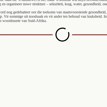
 en organiseer nuwe strukture – sekuriteit, krag, water, gesondheid, o
s word nog gedebatteer oor die toekoms van staatsvoorsiende gesondheid
. Vir sommige uit noodsaak en vir ander ten behoud van luuksheid. In w
 en woonbuurte van Suid-Afrika.