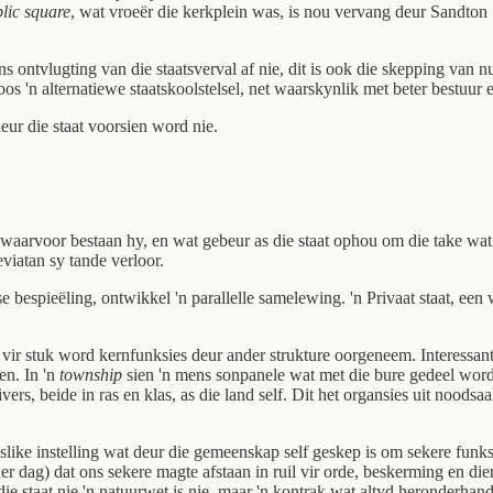
lic square
, wat vroeër die kerkplein was, is nou vervang deur Sandto
ens ontvlugting van die staatsverval af nie, dit is ook die skepping van
s 'n alternatiewe staatskoolstelsel, net waarskynlik met beter bestuur
eur die staat voorsien word nie.
taat, waarvoor bestaan hy, en wat gebeur as die staat ophou om die tak
iatan sy tande verloor.
 bespieëling, ontwikkel 'n parallelle samelewing. 'n Privaat staat, een
uk vir stuk word kernfunksies deur ander strukture oorgeneem. Interessa
en. In 'n
township
sien 'n mens sonpanele wat met die bure gedeel word,
ers, beide in ras en klas, as die land self. Dit het organsies uit noodsa
n menslike instelling wat deur die gemeenskap self geskep is om sekere fu
der dag) dat ons sekere magte afstaan in ruil vir orde, beskerming en d
ie staat nie 'n natuurwet is nie, maar 'n kontrak wat altyd heronderhan