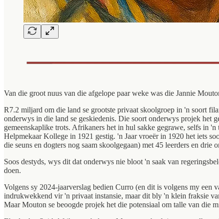
Van die groot nuus van die afgelope paar weke was die Jannie Mouton 
R7.2 miljard om die land se grootste privaat skoolgroep in 'n soort fil
onderwys in die land se geskiedenis. Die soort onderwys projek het g
gemeenskaplike trots. Afrikaners het in hul sakke gegrawe, selfs in 'n 
Helpmekaar Kollege in 1921 gestig. 'n Jaar vroeër in 1920 het iets so
die seuns en dogters nog saam skoolgegaan) met 45 leerders en drie on
Soos destyds, wys dit dat onderwys nie bloot 'n saak van regeringsbel
doen.
Volgens sy 2024-jaarverslag bedien Curro (en dit is volgens my een va
indrukwekkend vir 'n privaat instansie, maar dit bly 'n klein fraksie
Maar Mouton se beoogde projek het die potensiaal om talle van die mi