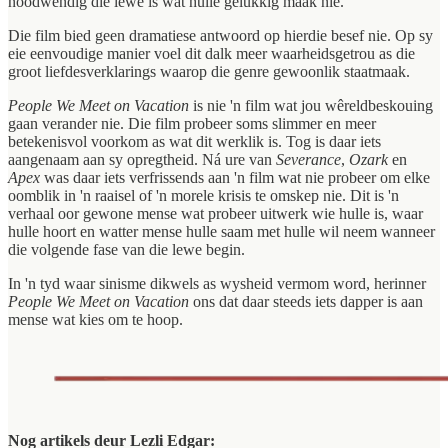
noodwendig die lewe is wat hulle gelukkig maak nie.
Die film bied geen dramatiese antwoord op hierdie besef nie. Op sy
eie eenvoudige manier voel dit dalk meer waarheidsgetrou as die
groot liefdesverklarings waarop die genre gewoonlik staatmaak.
People We Meet on Vacation
is nie 'n film wat jou wêreldbeskouing
gaan verander nie. Die film probeer soms slimmer en meer
betekenisvol voorkom as wat dit werklik is. Tog is daar iets
aangenaam aan sy opregtheid. Ná ure van
Severance
,
Ozark
en
Apex
was daar iets verfrissends aan 'n film wat nie probeer om elke
oomblik in 'n raaisel of 'n morele krisis te omskep nie. Dit is 'n
verhaal oor gewone mense wat probeer uitwerk wie hulle is, waar
hulle hoort en watter mense hulle saam met hulle wil neem wanneer
die volgende fase van die lewe begin.
In 'n tyd waar sinisme dikwels as wysheid vermom word, herinner
People We Meet on Vacation
ons dat daar steeds iets dapper is aan
mense wat kies om te hoop.
Nog artikels deur Lezli Edgar: