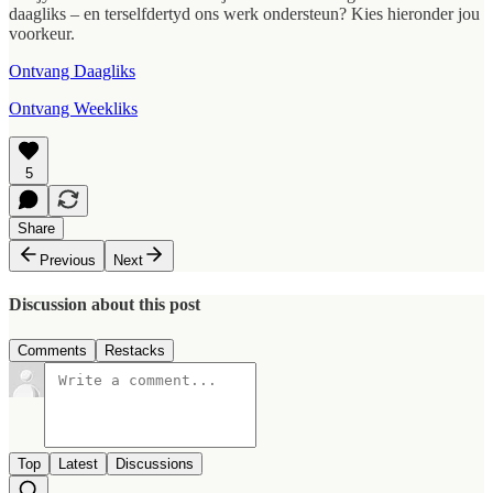
daagliks – en terselfdertyd ons werk ondersteun? Kies hieronder jou
voorkeur.
Ontvang Daagliks
Ontvang Weekliks
5
Share
Previous
Next
Discussion about this post
Comments
Restacks
Top
Latest
Discussions