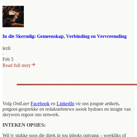
In die Skermlig: Gemeenskap, Verbinding en Vervreemding
lezli
·
Feb 5
Read full story
Volg
OntLaer
Facebook
en
LinkedIn
vir ons jongste artikels,
potgooi-gesprekke en redaksiebriewe asook bydraes en insigte van
skrywers regoor ons netwerk.
INTEKEN OPSIES:
Wil jy stukke soos die direk in jou inboks ontvang – weekliks of