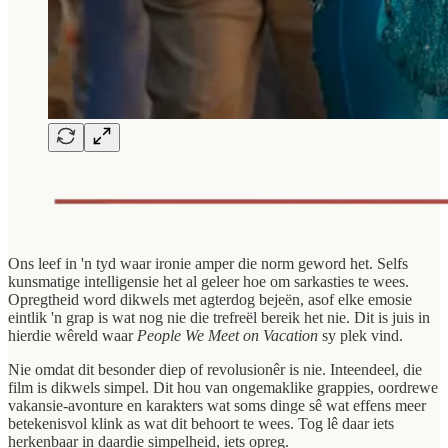
Ons leef in 'n tyd waar ironie amper die norm geword het. Selfs
kunsmatige intelligensie het al geleer hoe om sarkasties te wees.
Opregtheid word dikwels met agterdog bejeën, asof elke emosie
eintlik 'n grap is wat nog nie die trefreël bereik het nie. Dit is juis in
hierdie wêreld waar
People We Meet on Vacation
sy plek vind.
Nie omdat dit besonder diep of revolusionêr is nie. Inteendeel, die
film is dikwels simpel. Dit hou van ongemaklike grappies, oordrewe
vakansie-avonture en karakters wat soms dinge sê wat effens meer
betekenisvol klink as wat dit behoort te wees. Tog lê daar iets
herkenbaar in daardie simpelheid, iets opreg.