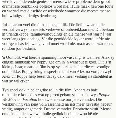
wêreldveranderende genies of mense wie se probleme deur groot
dramatiese oomblikke opgelos word nie. Hulle maak gewone foute
en worstel met dieselfde onsekerhede waarmee die meeste mense
hul twintigs en dertigs deurbring.
Juis daarom voel die film so toeganklik. Die liefde waarna die
verhaal verwys, is nie iets verhewe of onbereikbaar nie. Dit bestaan
in vriendskappe, familieverhoudings en die mense wat jaar ná jaar
weer langs jou opdaag. Vir die gemiddelde kyker word liefde nie
voorgestel as iets wat gevind moet word nie, maar as iets wat reeds
rondom jou bestaan.
'n Oomblik wat hierdie spanning mooi vasvang, is wanneer Alex sy
enigste muntstuk vir Poppy gee om in 'n wensput te gooi. Dit is 'n
klein gebaar, maar die film is op sy sterkste in hierdie eenvoudige
oomblikke. Poppy bring 'n speelser kant van Alex na vore, terwyl
Alex vir Poppy help besef dat sy dalk meer verlang na stabiliteit as
wat sy wil erken.
Tyd speel ook 'n belangrike rol in die film. Anders as baie
romantiese komedies wat op groot gebare staatmaak, wys
People
We Meet on Vacation
hoe twee mense oor jare verander. Die
verskuiwing van jong volwassenheid na iets meer gevestig gebeur
stadig, amper ongemerk. Drome verander. Prioriteite skuif. Mense
ontdek dat die lewe wat hulle gedink het hulle wou hê nie