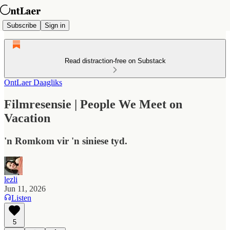
Subscribe
Sign in
Read distraction-free on Substack
OntLaer Daagliks
Filmresensie | People We Meet on
Vacation
'n Romkom vir 'n siniese tyd.
lezli
Jun 11, 2026
Listen
5