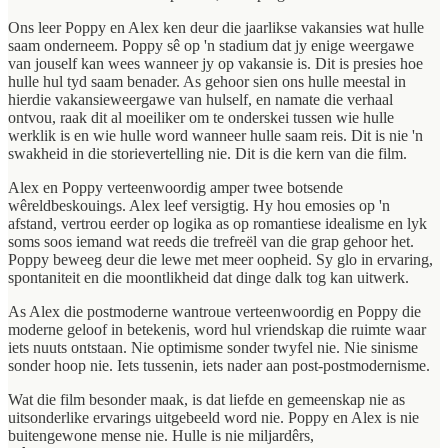
Ons leer Poppy en Alex ken deur die jaarlikse vakansies wat hulle
saam onderneem. Poppy sê op 'n stadium dat jy enige weergawe
van jouself kan wees wanneer jy op vakansie is. Dit is presies hoe
hulle hul tyd saam benader. As gehoor sien ons hulle meestal in
hierdie vakansieweergawe van hulself, en namate die verhaal
ontvou, raak dit al moeiliker om te onderskei tussen wie hulle
werklik is en wie hulle word wanneer hulle saam reis. Dit is nie 'n
swakheid in die storievertelling nie. Dit is die kern van die film.
Alex en Poppy verteenwoordig amper twee botsende
wêreldbeskouings. Alex leef versigtig. Hy hou emosies op 'n
afstand, vertrou eerder op logika as op romantiese idealisme en lyk
soms soos iemand wat reeds die trefreël van die grap gehoor het.
Poppy beweeg deur die lewe met meer oopheid. Sy glo in ervaring,
spontaniteit en die moontlikheid dat dinge dalk tog kan uitwerk.
As Alex die postmoderne wantroue verteenwoordig en Poppy die
moderne geloof in betekenis, word hul vriendskap die ruimte waar
iets nuuts ontstaan. Nie optimisme sonder twyfel nie. Nie sinisme
sonder hoop nie. Iets tussenin, iets nader aan post-postmodernisme.
Wat die film besonder maak, is dat liefde en gemeenskap nie as
uitsonderlike ervarings uitgebeeld word nie. Poppy en Alex is nie
buitengewone mense nie. Hulle is nie miljardêrs,