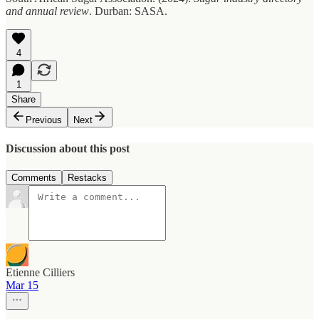
and annual review
. Durban: SASA.
4
1
Share
Previous
Next
Discussion about this post
Comments
Restacks
Etienne Cilliers
Mar 15