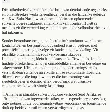
Die suikerbedryf vorm 'n kritieke bron van tienduisende regstreekse
en onregstreekse werksgeleenthede, veral in die landelike gebiede
van KwaZulu-Natal, waar duisende klein- en opkomende
suikerrietboere struktureel afhanklik is van Tongaat Hulett se
meulens vir die verwerking van hul oeste en die volhoubaarheid van
hul inkomste.
Sonder betroubare toegang tot hierdie infrastruktuur word oeste,
kontantvloei en bestaansvolhoubaarheid ernstig bedreig, met
potensiële langtermyngevolge vir landelike ontwikkeling. Vir
plaaslike ondernemings, soos vervoermaatskappye,
landboukontrakteurs, klein handelaars en koffiewinkels, kan die
huidige onsekerheid lei tot 'n onmiddellike afname in besteding en
sakevertroue. Klein- en mediumgrootte ondernemings, reeds
verswak deur stygende insetkoste en lae ekonomiese groei, dra
dikwels eerste die impak wanneer die ineenstorting van 'n
sleutelrolspeler 'n domino-effek veroorsaak wat plaaslike
ekonomiese aktiwiteit vinnig laat krimp.
'n Afname in plaaslike suikerproduksie verhoog Suid-Afrika se
afhanklikheid van ingevoerde suiker, wat stygende pryse verseker,
ontwrigtings in die voorsieningsketting veroorsaak en toenemende
druk op beide verbruikers en vervaardigers sal plaas.