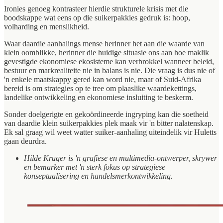
Ironies genoeg kontrasteer hierdie strukturele krisis met die
boodskappe wat eens op die suikerpakkies gedruk is: hoop,
volharding en menslikheid.
Waar daardie aanhalings mense herinner het aan die waarde van
klein oomblikke, herinner die huidige situasie ons aan hoe maklik
gevestigde ekonomiese ekosisteme kan verbrokkel wanneer beleid,
bestuur en markrealiteite nie in balans is nie. Die vraag is dus nie of
'n enkele maatskappy gered kan word nie, maar of Suid-Afrika
bereid is om strategies op te tree om plaaslike waardekettings,
landelike ontwikkeling en ekonomiese insluiting te beskerm.
Sonder doelgerigte en gekoördineerde ingryping kan die soetheid
van daardie klein suikerpakkies plek maak vir 'n bitter nalatenskap.
Ek sal graag wil weet watter suiker-aanhaling uiteindelik vir Huletts
gaan deurdra.
Hilde Kruger is 'n grafiese en multimedia-ontwerper, skrywer
en bemarker met 'n sterk fokus op strategiese
konseptualisering en handelsmerkontwikkeling.