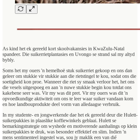
As kind het ek gereeld kort skoolvakansies in KwaZulu-Natal
spandeer. Die suikerrietplantasies en Uvongo se strand sal my altyd
bybly.
Soms het my ouers 'n hemelhoë stuk suikerriet gekoop en ons dan
geleer om stukkie vir stukkie aan die rietstingel te kou, sodat ons die
soetigheid kon proe. Wanneer die riet sy smaak verloor het, het ons
die vesels uitgespoeg en aan 'n nuwe stukkie begin kou totdat ons
kakebene seer was. Vir my was dit pret. Vir my ouers was dit 'n
opvoedkundige aktiwiteit om ons te leer waar suiker vandaan kom
en hoe landbouprodukte deel vorm van alledaagse verbruik.
In my studente- en jongwerkende dae het ek gereeld deur die Hulett-
suikerpakkies in plaaslike koffiewinkels geblaai. Hulett se
bemarkingstrategie om wyshede en motiverende aanhalings op klein
suikerpakkies te druk, was besonder effektief en slim. Indien 'n
mens sentimenteel ingestel was, sou jy maklik een van dié