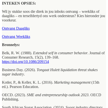
INTEKEN OPSIES:
Wil jy stukke soos die direk in jou inboks ontvang – weekliks of
daagliks – en terselfdertyd ons werk ondersteun? Kies hieronder jou
voorkeur.
Ontvang Daagliks
Ontvang Weekliks
Bronnelys:
Belk, R. W. (1988).
Extended self in consumer behavior
. Journal of
Consumer Research, 15(2), 139–168.
https://doi.org/10.1086/209154
Business Day. (2026).
Tongaat Hulett liquidation threat shakes
sugar industry
.
Kotler, P., & Keller, K. L. (2016).
Marketing management
(15th
ed.). Pearson Education.
OECD. (2023).
SME and entrepreneurship outlook 2023
. OECD
Publishing.
South African Sugar Association. (2024).
Sugar industry directory