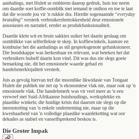
aanhalings, met Hulett se embleem daarop gedruk, huis toe neem
om daardie soet koffie-oomblik met iemand te onthou en toe te laat
dat die woorde jou vir 'n rukkie dra. Hierdie sogenaamde “
everyday
branding
” versterk verbruikersbetrokkenheid deur emosionele
assosiasies en narratief, eerder as produkfunksionaliteit.
Daardie klein wit en bruin sakkies suiker het daarin geslaag om
oomblikke van selfrefleksie te skep. In koffiewinkels, kantore en
kombuise het die aanhalings as stil gespreksgenote gefunksioneer.
Die boodskappe was herkenbaar en relevant, wat beteken het dat
verbruikers hulself daarin kon vind. Dit was dus nie slegs goeie
bemarking nie, dit het emosionele waarde gehad en
handelsmerklojaliteit versterk.
Juis as gevolg hiervan tref die moontlike likwidasie van Tongaat
Hulett die publiek nie net op 'n ekonomiese vlak nie, maar ook op 'n
emosionele vlak. Die handelsmerk was vir veel meer as 'n eeu
verweef met Suid-Afrikaanse huishoudings, werksplekke en
plaaslike winkels; die huidige krisis dui daarom nie slegs op die
ineenstorting van 'n enkele onderneming nie, maar op die
kwesbaarheid van 'n volledige plaaslike waardeketting wat oor
dekades as stabiel en vanselfsprekend beskou is.
Die Groter Impak