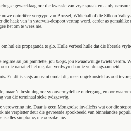
delregse geweeklaag oor die kwessie van vrye spraak en aanlynsensuur.
 nuwe outoritêre vergrype van Brussel, Whitehall of die Silicon Valle
er die haak van ’n ystervuis-despoot vertrap word, eerder as gemaklik
egee het om te wees nie.
an om hul eie propaganda te glo. Hulle verbeel hulle dat die liberale vr
e regime sal jou pamflette, jou
blogs
, jou kwaadwillige twiets verdra. 
oor die narratief het nie, dan verdwyn daardie verdraagsaamheid.
is. En dit is slegs amusant omdat dit, meer ongekunsteld as ooit tevore
 nie, maar ’n besinning oor sy onvermydelike ondergang, en oor waarom o
g van dié terminaal sieke tydsgewrig.
rne verowering nie. Daar is geen Mongoolse invalleërs wat oor die stepp
 nie verpletter deur die gevreesde spookbeeld van binnelandse populis
e is alles simptome, nie oorsake nie.