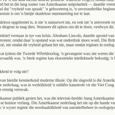
rd het in die lang somer van Amerikaanse unipolariteit — daardie vree
dat "vryheid van spraak" 'n geboortereg is, 'n onveranderlike beginsel
sisie is om 'n bietjie skadelose murmurering toe te laat.
s opgehemel is, is nie 'n natuurwet nie, en ook nie 'n universele reg w
an diegene in mag dien. Wanneer dit ophou om dit te doen, verdwyn dit.
inktief verstaan in tye van krisis. Abraham Lincoln, daardie apostel va
rresteer, omdat daar 'n opstand was wat onderdruk moes word. Die Br
oë, nie omdat dit vryheid gehaat het nie, maar omdat regimes in oorlog 
wat tydens die Tweede Wêreldoorlog, 'n gevangene was; nie weens die be
gevaarlik was. 'n Sterk regime kan eksentrieke intellektuele bekostig; '
kheid te volg nie?
van hierdie kenmerkend moderne illusie. Op die slagveld is die Ameri
 nederlaag, was in werklikheid 'n militêre katastrofe vir die Viet Con
 is ernstig verswak.
rikaanse publiek gesien het, was die televisie-beelde: bang Amerikaan
at huistoe verlang. Die Amerikaanse nederlaag het nie op die hande va
u 'n wyser regime die noodsaaklikheid van narratiefbeheer in oorlogstye v