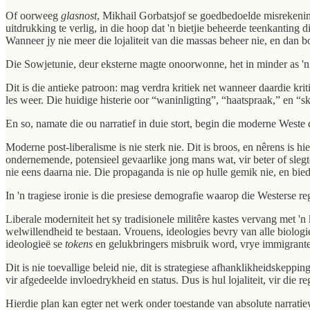
Of oorweeg
glasnost
, Mikhail Gorbatsjof se goedbedoelde misrekenin
uitdrukking te verlig, in die hoop dat 'n bietjie beheerde teenkanting 
Wanneer jy nie meer die lojaliteit van die massas beheer nie, en dan b
Die Sowjetunie, deur eksterne magte onoorwonne, het in minder as 'n 
Dit is die antieke patroon: mag verdra kritiek net wanneer daardie krit
les weer. Die huidige histerie oor “waninligting”, “haatspraak,” en “s
En so, namate die ou narratief in duie stort, begin die moderne Weste
Moderne post-liberalisme is nie sterk nie. Dit is broos, en nêrens is h
ondernemende, potensieel gevaarlike jong mans wat, vir beter of slegte
nie eens daarna nie. Die propaganda is nie op hulle gemik nie, en bied
In 'n tragiese ironie is die presiese demografie waarop die Westerse re
Liberale moderniteit het sy tradisionele militêre kastes vervang met '
welwillendheid te bestaan. Vrouens, ideologies bevry van alle biolo
ideologieë se
tokens
en gelukbringers misbruik word, vrye immigrante
Dit is nie toevallige beleid nie, dit is strategiese afhanklikheidskep
vir afgedeelde invloedrykheid en status. Dus is hul lojaliteit, vir die 
Hierdie plan kan egter net werk onder toestande van absolute narratiew