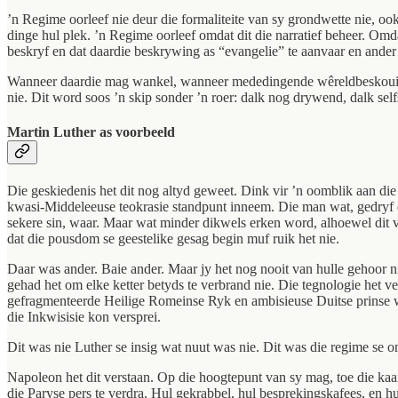
’n Regime oorleef nie deur die formaliteite van sy grondwette nie, ook
dinge hul plek. ’n Regime oorleef omdat dit die narratief beheer. Omda
beskryf en dat daardie beskrywing as “evangelie” te aanvaar en ander 
Wanneer daardie mag wankel, wanneer mededingende wêreldbeskouings na
nie. Dit word soos ’n skip sonder ’n roer: dalk nog drywend, dalk se
Martin Luther as voorbeeld
Die geskiedenis het dit nog altyd geweet. Dink vir ’n oomblik aan di
kwasi-Middeleeuse teokrasie standpunt inneem. Die man wat, gedryf de
sekere sin, waar. Maar wat minder dikwels erken word, alhoewel dit 
dat die pousdom se geestelike gesag begin muf ruik het nie.
Daar was ander. Baie ander. Maar jy het nog nooit van hulle gehoor n
gehad het om elke ketter betyds te verbrand nie. Die tegnologie het v
gefragmenteerde Heilige Romeinse Ryk en ambisieuse Duitse prinse wat
die Inkwisisie kon versprei.
Dit was nie Luther se insig wat nuut was nie. Dit was die regime se
Napoleon het dit verstaan. Op die hoogtepunt van sy mag, toe die ka
die Paryse pers te verdra. Hul gekrabbel, hul besprekingskafees, en 