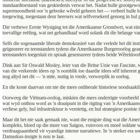
standaardtoestand van geskiedenis verwar het. Nadat hulle grootgewo
supermoondheid oor 'n gebroke wêreld geheers het — verbeel hulle hul 
toegewing, toegestaan deur heersers wat selfversekerd genoeg in hul po
Die verhewe Eerste Wysiging tot die Amerikaanse Grondwet, wat eindeloo
toevallige reëling, wat net gehandhaaf word solank dit die belange v
Selfs die sogenaamde liberale demokrasieë van die verlede het dit inst
geïgnoreer en teenstanders tydens die Amerikaanse Burgeroorlog gea
teenstanders toegesluit en spraak gesensureer tydens beide Wêreldoorl
Dink aan Sir Oswald Mosley, leier van die Britse Unie van Fasciste, 
van die verkeerde idees op 'n oomblik toe daardie idees sélf inherent 
nog altyd net dit — 'n mite, nuttig in vrede, verwerplik in oorlog.
En die koste daarvan om nie die mees onliberale historiese noodsaakli
Oorweeg die Viëtnam-oorlog, miskien die mees onderrigte voorbeeld 
wat wyd onthou word as 'n draaipunt in die rigting van 'n Amerikaanse
verliese gely, hul infrastruktuur is vernietig, en hul strategiese posisie
Maar dit het nie saak gemaak nie, want die enigste ding wat die Ame
kompleks, bloed op die mure van Saigon, vuisvoos en moeë soldate w
verdraagsaamheid vir vyandige interne narratiewe. In 'n sterker era so
Damaskus-insigte is nou te laat.