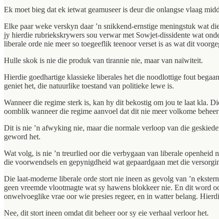
Ek moet bieg dat ek ietwat geamuseer is deur die onlangse vlaag mid
Elke paar weke verskyn daar ’n snikkend-ernstige meningstuk wat die
jy hierdie rubriekskrywers sou verwar met Sowjet-dissidente wat ond
liberale orde nie meer so toegeeflik teenoor verset is as wat dit voorg
Hulle skok is nie die produk van tirannie nie, maar van naïwiteit.
Hierdie goedhartige klassieke liberales het die noodlottige fout bega
geniet het, die natuurlike toestand van politieke lewe is.
Wanneer die regime sterk is, kan hy dit bekostig om jou te laat kla. Di
oomblik wanneer die regime aanvoel dat dit nie meer volkome beheer 
Dit is nie ’n afwyking nie, maar die normale verloop van die geskieden
geword het.
Wat volg, is nie ’n treurlied oor die verbygaan van liberale openheid
die voorwendsels en gepynigdheid wat gepaardgaan met die versorgin
Die laat-moderne liberale orde stort nie ineen as gevolg van ’n ekste
geen vreemde vlootmagte wat sy hawens blokkeer nie. En dit word ook
onwelvoeglike vrae oor wie presies regeer, en in watter belang. Hierdi
Nee, dit stort ineen omdat dit beheer oor sy eie verhaal verloor het.