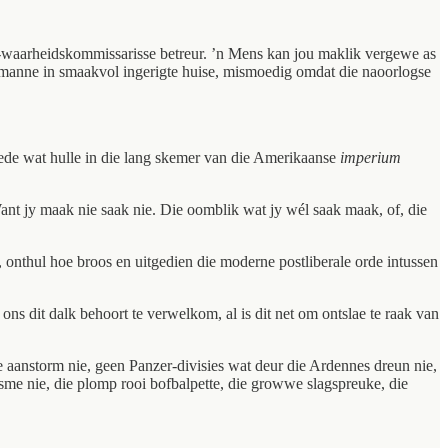
y-waarheidskommissarisse betreur. ’n Mens kan jou maklik vergewe as
e manne in smaakvol ingerigte huise, mismoedig omdat die naoorlogse
yhede wat hulle in die lang skemer van die Amerikaanse
imperium
Want jy maak nie saak nie. Die oomblik wat jy wél saak maak, of, die
, onthul hoe broos en uitgedien die moderne postliberale orde intussen
ns dit dalk behoort te verwelkom, al is dit net om ontslae te raak van
e aanstorm nie, geen Panzer-divisies wat deur die Ardennes dreun nie,
me nie, die plomp rooi bofbalpette, die growwe slagspreuke, die