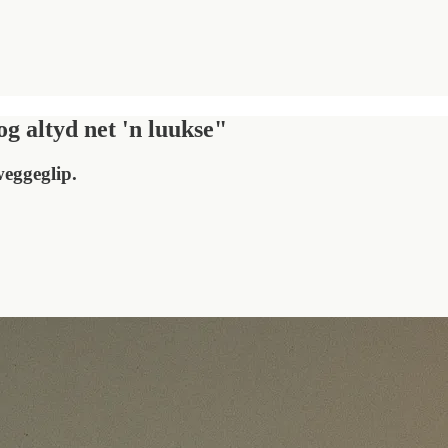
g altyd net 'n luukse"
weggeglip.