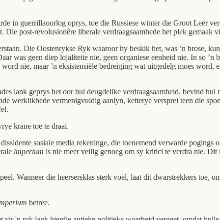
e in guerrillaoorlog oprys, toe die Russiese winter die Groot Leër vero
t. Die post-revolusionêre liberale verdraagsaamhede het plek gemaak vir
verstaan. Die Oostenrykse Ryk waaroor hy beskik het, was ’n brose, kun
r was geen diep lojaliteite nie, geen organiese eenheid nie. In so ’n b
 word nie, maar ’n eksistensiële bedreiging wat uitgedelg moes word, 
ekades lank geprys het oor hul deugdelike verdraagsaamheid, bevind hul 
ende werklikhede vermenigvuldig aanlyn, ketterye versprei teen die spoe
el.
rye krane toe te draai.
an dissidente sosiale media rekeninge, die toenemend verwarde pogings 
erale
imperium
is nie meer veilig genoeg om sy kritici te verdra nie. Dit
eel. Wanneer die heersersklas sterk voel, laat dit dwarstrekkers toe, 
imperium
betree.
het vir 'n ruk lank hierdie antieke politieke waarheid vergeet, omdat h