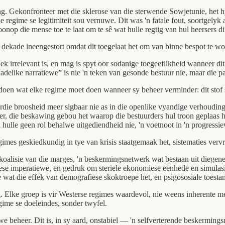
g. Gekonfronteer met die sklerose van die sterwende Sowjetunie, het h
die regime se legitimiteit sou vernuwe. Dit was 'n fatale fout, soortgel
oonop die mense toe te laat om te sê wat hulle regtig van hul heersers d
dekade ineengestort omdat dit toegelaat het om van binne bespot te wor
iek irrelevant is, en mag is spyt oor sodanige toegeeflikheid wanneer dit
kadelike narratiewe” is nie 'n teken van gesonde bestuur nie, maar die p
 doen wat elke regime moet doen wanneer sy beheer verminder: dit stof 
ierdie broosheid meer sigbaar nie as in die openlike vyandige verhouding
r, die beskawing gebou het waarop die bestuurders hul troon geplaas het.
 hulle geen rol behalwe uitgediendheid nie, 'n voetnoot in 'n progressie
gimes geskiedkundig in tye van krisis staatgemaak het, sistematies vervr
n koalisie van die marges, 'n beskermingsnetwerk wat bestaan uit diegene
giese imperatiewe, en gedruk om steriele ekonomiese eenhede en simula
 wat die effek van demografiese skoktroepe het, en psigososiale toes
ping. Elke groep is vir Westerse regimes waardevol, nie weens inherente 
regime se doeleindes, sonder twyfel.
e beheer. Dit is, in sy aard, onstabiel — 'n selfverterende beskermingsn