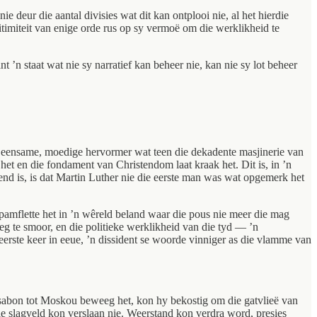
 deur die aantal divisies wat dit kan ontplooi nie, al het hierdie
gitimiteit van enige orde rus op sy vermoë om die werklikheid te
n staat wat nie sy narratief kan beheer nie, kan nie sy lot beheer
’n eensame, moedige hervormer wat teen die dekadente masjinerie van
et en die fondament van Christendom laat kraak het. Dit is, in ’n
d is, is dat Martin Luther nie die eerste man was wat opgemerk het
 pamflette het in ’n wêreld beland waar die pous nie meer die mag
eg te smoor, en die politieke werklikheid van die tyd — ’n
erste keer in eeue, ’n dissident se woorde vinniger as die vlamme van
ssabon tot Moskou beweeg het, kon hy bekostig om die gatvlieë van
e slagveld kon verslaan nie. Weerstand kon verdra word, presies