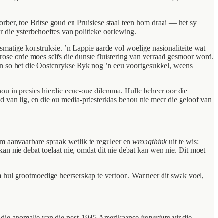
rber, toe Britse goud en Pruisiese staal teen hom draai — het sy
 die ysterbehoeftes van politieke oorlewing.
smatige konstruksie. ’n Lappie aarde vol woelige nasionaliteite wat
rose orde moes selfs die dunste fluistering van verraad gesmoor word.
en so het die Oostenrykse Ryk nog ’n eeu voortgesukkel, weens
nou in presies hierdie eeue-oue dilemma. Hulle beheer oor die
d van lig, en die ou media-priesterklas behou nie meer die geloof van
om aanvaarbare spraak wetlik te reguleer en
wrongthink
uit te wis:
 kan nie debat toelaat nie, omdat dit nie debat kan wen nie. Dit moet
om hul grootmoedige heerserskap te vertoon. Wanneer dit swak voel,
ulle die anomalie van die post-1945 Amerikaanse
imperium
vir die