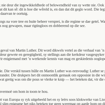
 nie deur die ingewikkeldhede of belowendheid van sy wette nie. Ook nie
t dit kan sê: dit is hoe die wêreld is, en dan dat dit geglo word. Die le
daarvan te oortuig.
 vore tree en buite beheer versprei, is die regime se dae getel. Want ’
lfs nog gewapen, maar rigtingloos en dobberend op die see.
e geval van Martin Luther. Dit word dikwels vertel as die verhaal van 
ur gewete en geregtigheid, sy stellings aan die kerkdeur vasgespyker h
vir enigiemand met ’n werkende kennis van mag en geskiedenis ooglopen
ie. Die verskil tussen húlle en Martin Luther was eenvoudig: Luther se
erander. Die drukpers het dit onmoontlik gemaak om opposisie in die wi
 gretig was om die pous se vlerke te knip — het beteken dat, vir die e
 onvermoë om hom in toom te hou.
art van Europa sy ryk uitgebeeld het en sy leërs soos klokwerke van Li
hul slim epigrame het niks beteken toe geen weermag op aarde hom op di