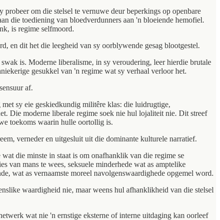
y probeer om die stelsel te vernuwe deur beperkings op openbare
yk aan die toediening van bloedverdunners aan 'n bloeiende hemofiel.
ink, is regime selfmoord.
d, en dit het die leegheid van sy oorblywende gesag blootgestel.
 swak is. Moderne liberalisme, in sy veroudering, leer hierdie brutale
aniekerige gesukkel van 'n regime wat sy verhaal verloor het.
sensuur af.
 met sy eie geskiedkundig militêre klas: die luidrugtige,
 Die moderne liberale regime soek nie hul lojaliteit nie. Dit streef
we toekoms waarin hulle oortollig is.
eem, verneder en uitgesluit uit die dominante kulturele narratief.
 wat die minste in staat is om onafhanklik van die regime se
sies van mans te wees, seksuele minderhede wat as amptelike
tande, wat as vernaamste moreel navolgenswaardighede opgemel word.
menslike waardigheid nie, maar weens hul afhanklikheid van die stelsel
etwerk wat nie 'n ernstige eksterne of interne uitdaging kan oorleef