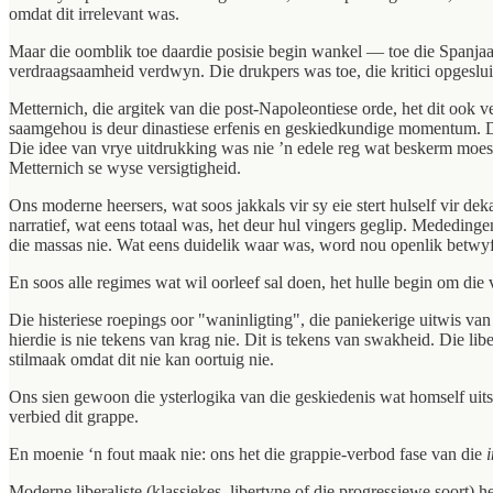
omdat dit irrelevant was.
Maar die oomblik toe daardie posisie begin wankel — toe die Spanjaard
verdraagsaamheid verdwyn. Die drukpers was toe, die kritici opgeslui
Metternich, die argitek van die post-Napoleontiese orde, het dit ook 
saamgehou is deur dinastiese erfenis en geskiedkundige momentum. Daa
Die idee van vrye uitdrukking was nie ’n edele reg wat beskerm moes
Metternich se wyse versigtigheid.
Ons moderne heersers, wat soos jakkals vir sy eie stert hulself vir d
narratief, wat eens totaal was, het deur hul vingers geglip. Mededing
die massas nie. Wat eens duidelik waar was, word nou openlik betwyf
En soos alle regimes wat wil oorleef sal doen, het hulle begin om die v
Die histeriese roepings oor "waninligting", die paniekerige uitwis v
hierdie is nie tekens van krag nie. Dit is tekens van swakheid. Die lib
stilmaak omdat dit nie kan oortuig nie.
Ons sien gewoon die ysterlogika van die geskiedenis wat homself uitsp
verbied dit grappe.
En moenie ‘n fout maak nie: ons het die grappie-verbod fase van die
Moderne liberaliste (klassiekes, libertyne of die progressiewe soort) 