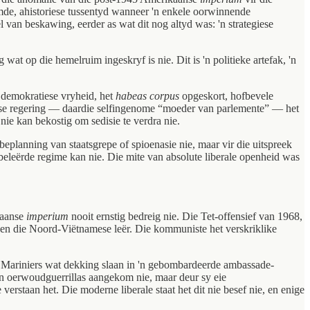
mde, ahistoriese tussentyd wanneer 'n enkele oorwinnende
 van beskawing, eerder as wat dit nog altyd was: 'n strategiese
at op die hemelruim ingeskryf is nie. Dit is 'n politieke artefak, 'n
n demokratiese vryheid, het
habeas corpus
opgeskort, hofbevele
itse regering — daardie selfingenome “moeder van parlemente” — het
nie kan bekostig om sedisie te verdra nie.
planning van staatsgrepe of spioenasie nie, maar vir die uitspreek
n beleërde regime kan nie. Die mite van absolute liberale openheid was
kaanse
imperium
nooit ernstig bedreig nie. Die Tet-offensief van 1968,
g en die Noord-Viëtnamese leër. Die kommuniste het verskriklike
se Mariniers wat dekking slaan in 'n gebombardeerde ambassade-
n oerwoudguerrillas aangekom nie, maar deur sy eie
erstaan het. Die moderne liberale staat het dit nie besef nie, en enige