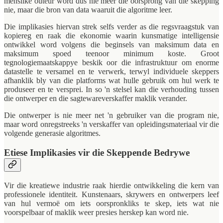
menslike outeur word dus nie meer die oorsprong van die skepping
nie, maar die bron van data waaruit die algoritme leer.
Die implikasies hiervan strek selfs verder as die regsvraagstuk van
kopiereg en raak die ekonomie waarin kunsmatige intelligensie
ontwikkel word volgens die beginsels van maksimum data en
maksimum spoed teenoor minimum koste. Groot
tegnologiemaatskappye beskik oor die infrastruktuur om enorme
datastelle te versamel en te verwerk, terwyl individuele skeppers
afhanklik bly van die platforms wat hulle gebruik om hul werk te
produseer en te versprei. In so 'n stelsel kan die verhouding tussen
die ontwerper en die sagtewareverskaffer maklik verander.
Die ontwerper is nie meer net 'n gebruiker van die program nie,
maar word onregstreeks 'n verskaffer van opleidingsmateriaal vir die
volgende generasie algoritmes.
Etiese Implikasies vir die Skeppende Bedrywe
Vir die kreatiewe industrie raak hierdie ontwikkeling die kern van
professionele identiteit. Kunstenaars, skrywers en ontwerpers leef
van hul vermoë om iets oorspronkliks te skep, iets wat nie
voorspelbaar of maklik weer presies herskep kan word nie.