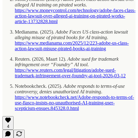
alleged AI training on pirated works
.
https://www.moneycontrol.com/technology/adobe-faces-class-
action-lawsuit-over-alleged-ai-training-on-pirated-works-
article-13732828.html
Medianama. (2025).
Adobe Faces US class‑action lawsuit
alleging misuse of pirated books for AI training
.
https://www.medianama.com/2025/12/223-adobe-us-class-
action-lawsuit-misuse-pirated-books-ai-training
Reuters. (2026, Maart 12).
Adobe sued for trademark
infringement over “Foundry” AI tool
.
https://www.reuters.com/legal/litigation/adobe-sued-
trademark-infringement-over-foundry-ai-tool-2026-03-12
Notebookcheck. (2025).
Adobe responds to terms‑of‑use
controversy, denies unauthorized AI training
.
https://www.notebookcheck.net/Adobe-responds-to-terms-of-
use-fiasco-insists-no-unauthorised-AI-training-user-
scepticism-ensues.845328.0.html
4