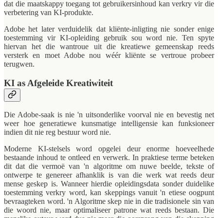
dat die maatskappy toegang tot gebruikersinhoud kan verkry vir die
verbetering van KI-produkte.
Adobe het later verduidelik dat kliënte-inligting nie sonder enige
toestemming vir KI-opleiding gebruik sou word nie. Ten spyte
hiervan het die wantroue uit die kreatiewe gemeenskap reeds
versterk en moet Adobe nou wéér kliënte se vertroue probeer
terugwen.
KI as Afgeleide Kreatiwiteit
Die Adobe-saak is nie 'n uitsonderlike voorval nie en bevestig net
weer hoe generatiewe kunsmatige intelligensie kan funksioneer
indien dit nie reg bestuur word nie.
Moderne KI-stelsels word opgelei deur enorme hoeveelhede
bestaande inhoud te ontleed en verwerk. In praktiese terme beteken
dit dat die vermoë van 'n algoritme om nuwe beelde, tekste of
ontwerpe te genereer afhanklik is van die werk wat reeds deur
mense geskep is. Wanneer hierdie opleidingsdata sonder duidelike
toestemming verkry word, kan skeppings vanuit 'n etiese oogpunt
bevraagteken word. 'n Algoritme skep nie in die tradisionele sin van
die woord nie, maar optimaliseer patrone wat reeds bestaan. Die