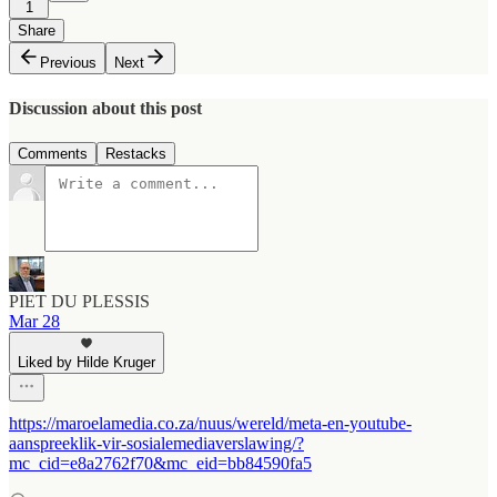
1
Share
Previous
Next
Discussion about this post
Comments
Restacks
PIET DU PLESSIS
Mar 28
Liked by Hilde Kruger
https://maroelamedia.co.za/nuus/wereld/meta-en-youtube-
aanspreeklik-vir-sosialemediaverslawing/?
mc_cid=e8a2762f70&mc_eid=bb84590fa5