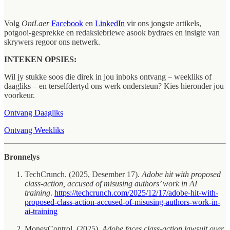
Volg
OntLaer
Facebook
en
LinkedIn
vir ons jongste artikels,
potgooi-gesprekke en redaksiebriewe asook bydraes en insigte van
skrywers regoor ons netwerk.
INTEKEN OPSIES:
Wil jy stukke soos die direk in jou inboks ontvang – weekliks of
daagliks – en terselfdertyd ons werk ondersteun? Kies hieronder jou
voorkeur.
Ontvang Daagliks
Ontvang Weekliks
Bronnelys
TechCrunch. (2025, Desember 17).
Adobe hit with proposed
class‑action, accused of misusing authors’ work in AI
training
.
https://techcrunch.com/2025/12/17/adobe-hit-with-
proposed-class-action-accused-of-misusing-authors-work-in-
ai-training
MoneyControl. (2025).
Adobe faces class‑action lawsuit over