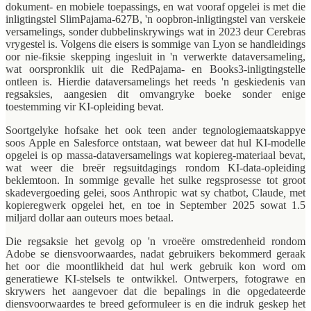
dokument- en mobiele toepassings, en wat vooraf opgelei is met die
inligtingstel SlimPajama-627B, 'n oopbron-inligtingstel van verskeie
versamelings, sonder dubbelinskrywings wat in 2023 deur Cerebras
vrygestel is. Volgens die eisers is sommige van Lyon se handleidings
oor nie-fiksie skepping ingesluit in 'n verwerkte dataversameling,
wat oorspronklik uit die RedPajama
-
en Books3
-
inligtingstelle
ontleen is. Hierdie dataversamelings het reeds 'n geskiedenis van
regsaksies, aangesien dit omvangryke boeke sonder enige
toestemming vir KI-opleiding bevat.
Soortgelyke hofsake het ook teen ander tegnologiemaatskappye
soos Apple en Salesforce ontstaan, wat beweer dat hul KI‑modelle
opgelei is op massa‑dataversamelings wat kopiereg‑materiaal bevat,
wat weer die breër regsuitdagings rondom KI‑data‑opleiding
beklemtoon. In sommige gevalle het sulke regsprosesse tot groot
skadevergoeding gelei, soos Anthropic wat sy chatbot, Claude
,
met
kopieregwerk opgelei het, en toe in September 2025 sowat 1.5
miljard dollar aan outeurs moes betaal.
Die regsaksie het gevolg op 'n vroeëre omstredenheid rondom
Adobe se diensvoorwaardes, nadat gebruikers bekommerd geraak
het oor die moontlikheid dat hul werk gebruik kon word om
generatiewe KI-stelsels te ontwikkel. Ontwerpers, fotograwe en
skrywers het aangevoer dat die bepalings in die opgedateerde
diensvoorwaardes te breed geformuleer is en die indruk geskep het