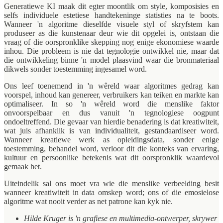
Generatiewe KI maak dit egter moontlik om style, komposisies en
selfs individuele estetiese handtekeninge statisties na te boots.
Wanneer 'n algoritme dieselfde visuele styl of skryfstem kan
produseer as die kunstenaar deur wie dit opgelei is, ontstaan die
vraag of die oorspronklike skepping nog enige ekonomiese waarde
inhou. Die probleem is nie dat tegnologie ontwikkel nie, maar dat
die ontwikkeling binne 'n model plaasvind waar die bronmateriaal
dikwels sonder toestemming ingesamel word.
Ons leef toenemend in 'n wêreld waar algoritmes gedrag kan
voorspel, inhoud kan genereer, verbruikers kan teiken en markte kan
optimaliseer. In so 'n wêreld word die menslike faktor
onvoorspelbaar en dus vanuit 'n tegnologiese oogpunt
ondoeltreffend. Die gevaar van hierdie benadering is dat kreatiwiteit,
wat juis afhanklik is van individualiteit, gestandaardiseer word.
Wanneer kreatiewe werk as opleidingsdata, sonder enige
toestemming, behandel word, verloor dit die konteks van ervaring,
kultuur en persoonlike betekenis wat dit oorspronklik waardevol
gemaak het.
Uiteindelik sal ons moet vra wie die menslike verbeelding besit
wanneer kreatiwiteit in data omskep word; ons of die emosielose
algoritme wat nooit verder as net patrone kan kyk nie.
Hilde Kruger is 'n grafiese en multimedia-ontwerper, skrywer