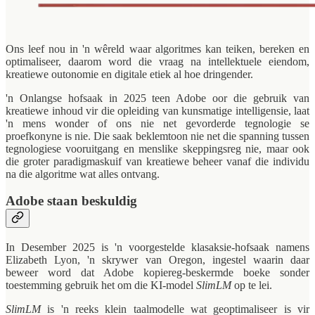
Ons leef nou in 'n wêreld waar algoritmes kan teiken, bereken en
optimaliseer, daarom word die vraag na intellektuele eiendom,
kreatiewe outonomie en digitale etiek al hoe dringender.
'n Onlangse hofsaak in 2025 teen Adobe oor die gebruik van
kreatiewe inhoud vir die opleiding van kunsmatige intelligensie, laat
'n mens wonder of ons nie net gevorderde tegnologie se
proefkonyne is nie. Die saak beklemtoon nie net die spanning tussen
tegnologiese vooruitgang en menslike skeppingsreg nie, maar ook
die groter paradigmaskuif van kreatiewe beheer vanaf die individu
na die algoritme wat alles ontvang.
Adobe staan beskuldig
In Desember 2025 is 'n voorgestelde klasaksie-hofsaak namens
Elizabeth Lyon, 'n skrywer van Oregon, ingestel waarin daar
beweer word dat Adobe kopiereg-beskermde boeke sonder
toestemming gebruik het om die KI-model
SlimLM
op te lei.
SlimLM
is 'n reeks klein taalmodelle wat geoptimaliseer is vir