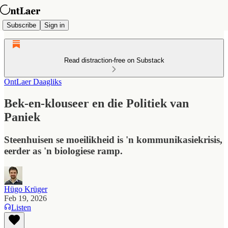
Subscribe
Sign in
Read distraction-free on Substack
OntLaer Daagliks
Bek-en-klouseer en die Politiek van
Paniek
Steenhuisen se moeilikheid is 'n kommunikasiekrisis,
eerder as 'n biologiese ramp.
Hügo Krüger
Feb 19, 2026
Listen