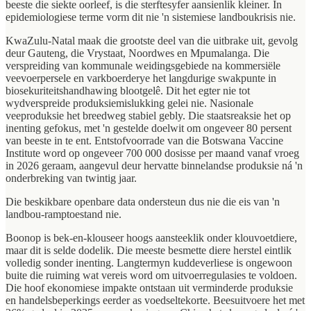
beeste die siekte oorleef, is die sterftesyfer aansienlik kleiner. In
epidemiologiese terme vorm dit nie 'n sistemiese landboukrisis nie.
KwaZulu-Natal maak die grootste deel van die uitbrake uit, gevolg
deur Gauteng, die Vrystaat, Noordwes en Mpumalanga. Die
verspreiding van kommunale weidingsgebiede na kommersiële
veevoerpersele en varkboerderye het langdurige swakpunte in
biosekuriteitshandhawing blootgelê. Dit het egter nie tot
wydverspreide produksiemislukking gelei nie. Nasionale
veeproduksie het breedweg stabiel gebly. Die staatsreaksie het op
inenting gefokus, met 'n gestelde doelwit om ongeveer 80 persent
van beeste in te ent. Entstofvoorrade van die Botswana Vaccine
Institute word op ongeveer 700 000 dosisse per maand vanaf vroeg
in 2026 geraam, aangevul deur hervatte binnelandse produksie ná 'n
onderbreking van twintig jaar.
Die beskikbare openbare data ondersteun dus nie die eis van 'n
landbou-ramptoestand nie.
Boonop is bek-en-klouseer hoogs aansteeklik onder klouvoetdiere,
maar dit is selde dodelik. Die meeste besmette diere herstel eintlik
volledig sonder inenting. Langtermyn kuddeverliese is ongewoon
buite die ruiming wat vereis word om uitvoerregulasies te voldoen.
Die hoof ekonomiese impakte ontstaan uit verminderde produksie
en handelsbeperkings eerder as voedseltekorte. Beesuitvoere het met