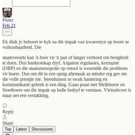
Pieter
Feb 21
Ek dink jy behoort te kyk na die impak van kwarentyn op boere se
volhoubaarheid. Die
staatsveearts kan 'n boer vir 'n jaar of langer verhoed om besigheid
te doen. Dus bankrotskap dryf. Argaiese regulasies, korrupsie
(OBP) en die staatsmonopolie op entsof is wesentlik die probleem
vir boere. Dus om dit in een opsig aftemaak as minder erg gee nie
die volle prentjie nie. Steenhuisen se swak hantering en
kommunikasie gebrek is een ding. Gaan praat met Melkboere en
Stoetboere om die impak op hulle bedryf te verstaan. Vleisuitvoer is
maar net een vertakking.
Reply
Share
Top
Latest
Discussions