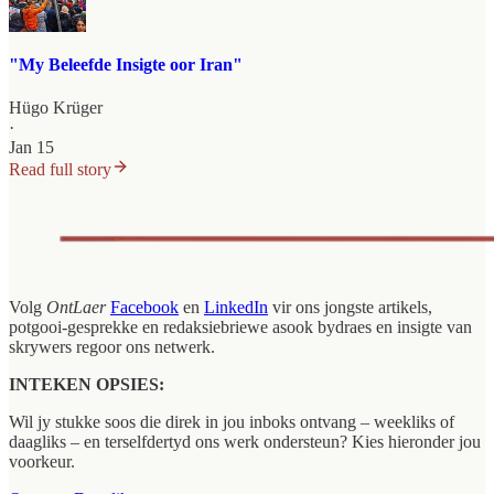
"My Beleefde Insigte oor Iran"
Hügo Krüger
·
Jan 15
Read full story
Volg
OntLaer
Facebook
en
LinkedIn
vir ons jongste artikels,
potgooi-gesprekke en redaksiebriewe asook bydraes en insigte van
skrywers regoor ons netwerk.
INTEKEN OPSIES:
Wil jy stukke soos die direk in jou inboks ontvang – weekliks of
daagliks – en terselfdertyd ons werk ondersteun? Kies hieronder jou
voorkeur.