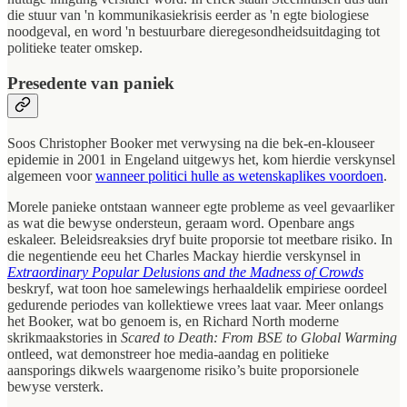
die stuur van 'n kommunikasiekrisis eerder as 'n egte biologiese
noodgeval, en word 'n bestuurbare dieregesondheidsuitdaging tot
politieke teater omskep.
Presedente van paniek
Soos Christopher Booker met verwysing na die bek-en-klouseer
epidemie in 2001 in Engeland uitgewys het, kom hierdie verskynsel
algemeen voor
wanneer politici hulle as wetenskaplikes voordoen
.
Morele panieke ontstaan wanneer egte probleme as veel gevaarliker
as wat die bewyse ondersteun, geraam word. Openbare angs
eskaleer. Beleidsreaksies dryf buite proporsie tot meetbare risiko. In
die negentiende eeu het Charles Mackay hierdie verskynsel in
Extraordinary Popular Delusions and the Madness of Crowds
beskryf, wat toon hoe samelewings herhaaldelik empiriese oordeel
gedurende periodes van kollektiewe vrees laat vaar. Meer onlangs
het Booker, wat bo genoem is, en Richard North moderne
skrikmaakstories in
Scared to Death: From BSE to Global Warming
ontleed, wat demonstreer hoe media-aandag en politieke
aansporings dikwels waargenome risiko’s buite proporsionele
bewyse versterk.