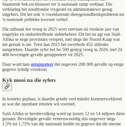
Staatsrede bek-en-klouseer tot 'n nasionale ramp verklaar. Die
verklaring het noodfondse vrygestel en administratiewe gesag
uitgebrei. Dit het ook 'n voortdurende dieregesondheidsprobleem tot
'n nasionale politieke kwessie verhef.
Die uitbraak het vroeg in 2025 weer ontvlam ná verskeie jare van
ongelyke en ondoeltreffende siektebeheer. Dit het na agt van Suid-
Afrika se nege provinsies versprei, met slegs die Noord-Kaap wat
nie geraak is nie. Teen laat 2025 het owerhede 452 uitbrake
aangeteken. Daardie syfer het bo 500 gestyg vroeg in 2026, met 24
406 bevestigde gevalle gerapporteer vir 2025.
Daar word tans
gerapporteer
dat ongeveer 200 000 gevalle op enige
gegewe tydstip voorkom.
Kyk mooi na die syfers
In konteks geplaas, is daardie getalle veel minder kommerwekkend
as wat die openbare retoriek wil voorstel.
Suid-Afrika se beesbevolking word op tussen 12 en 14 miljoen diere
geraam. Bevestigde gevalle verteenwoordig dus ongeveer slegs
1,5% tot 1,75% van die nasionale kudde en gegewe dat die meeste