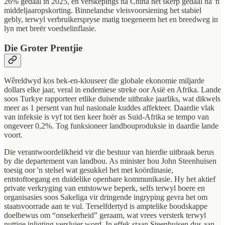
26% gedaal in 2025, en verskepings na China het skerp gedaal ná 'n
middeljaaropskorting. Binnelandse vleisvoorsiening het stabiel
gebly, terwyl verbruikerspryse matig toegeneem het en breedweg in
lyn met breër voedselinflasie.
Die Groter Prentjie
Wêreldwyd kos bek-en-klouseer die globale ekonomie miljarde
dollars elke jaar, veral in endemiese streke oor Asië en Afrika. Lande
soos Turkye rapporteer etlike duisende uitbrake jaarliks, wat dikwels
meer as 1 persent van hul nasionale kuddes affekteer. Daardie vlak
van infeksie is vyf tot tien keer hoër as Suid-Afrika se tempo van
ongeveer 0,2%. Tog funksioneer landbouproduksie in daardie lande
voort.
Die verantwoordelikheid vir die bestuur van hierdie uitbraak berus
by die departement van landbou. As minister hou John Steenhuisen
toesig oor 'n stelsel wat gesukkel het met koördinasie,
entstoftoegang en duidelike openbare kommunikasie. Hy het aktief
private verkryging van entstowwe beperk, selfs terwyl boere en
organisasies soos Sakeliga vir dringende ingryping gevra het om
staatsvoorrade aan te vul. Terselfdertyd is amptelike boodskappe
doelbewus om “onsekerheid” geraam, wat vrees versterk terwyl
nuttige inligting versluier word. In effek staan Steenhuisen dus aan