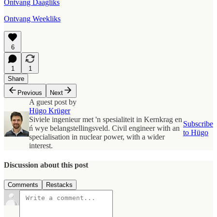
Ontvang Daagliks
Ontvang Weekliks
6
1
1
Share
Previous
Next
A guest post by
Hügo Krüger
Siviele ingenieur met 'n spesialiteit in Kernkrag en
Subscribe
ń wye belangstellingsveld. Civil engineer with an
to Hügo
specialisation in nuclear power, with a wider
interest.
Discussion about this post
Comments
Restacks