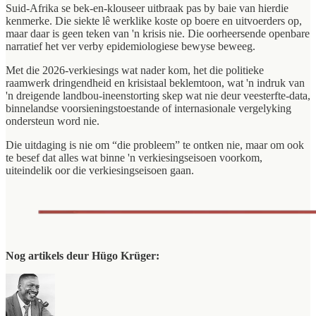
Suid-Afrika se bek-en-klouseer uitbraak pas by baie van hierdie
kenmerke. Die siekte lê werklike koste op boere en uitvoerders op,
maar daar is geen teken van 'n krisis nie. Die oorheersende openbare
narratief het ver verby epidemiologiese bewyse beweeg.
Met die 2026-verkiesings wat nader kom, het die politieke
raamwerk dringendheid en krisistaal beklemtoon, wat 'n indruk van
'n dreigende landbou-ineenstorting skep wat nie deur veesterfte-data,
binnelandse voorsieningstoestande of internasionale vergelyking
ondersteun word nie.
Die uitdaging is nie om “die probleem” te ontken nie, maar om ook
te besef dat alles wat binne 'n verkiesingseisoen voorkom,
uiteindelik oor die verkiesingseisoen gaan.
Nog artikels deur Hügo Krüger: