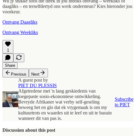
Wil jy stukke soos die direk in jou inboks ontvang – weekliks of
daagliks – en terselfdertyd ons werk ondersteun? Kies hieronder jou
voorkeur.
Ontvang Daagliks
Ontvang Weekliks
1
Share
Previous
Next
A guest post by
PIET DU PLESSIS
Afgetredene met 'n lang geskiedenis van
toegepaste sosio-ekonomiese ontwikkeling.
Subscribe
Bevryde Afrikaner wat verby self-geseling
to PIET
beweeg het en glo dat ek vrygemaak is om my
kultuurtrots en waardes uit te leef en uit te basuin
wanneer dit van pas is.
Discussion about this post