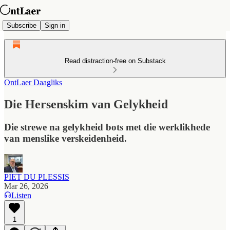
Subscribe
Sign in
Read distraction-free on Substack
OntLaer Daagliks
Die Hersenskim van Gelykheid
Die strewe na gelykheid bots met die werklikhede
van menslike verskeidenheid.
PIET DU PLESSIS
Mar 26, 2026
Listen
1