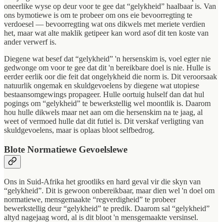
oneerlike wyse op deur voor te gee dat “gelykheid” haalbaar is. Van
ons bymotiewe is om te probeer om ons eie bevoorregting te
verdoesel — bevoorregting wat ons dikwels met meriete verdien
het, maar wat alte maklik getipeer kan word asof dit ten koste van
ander verwerf is.
Diegene wat besef dat “gelykheid” 'n hersenskim is, voel egter nie
gedwonge om voor te gee dat dit 'n bereikbare doel is nie. Hulle is
eerder eerlik oor die feit dat ongelykheid die norm is. Dit veroorsaak
natuurlik ongemak en skuldgevoelens by diegene wat utopiese
bestaansomgewings propageer. Hulle oortuig hulself dan dat hul
pogings om “gelykheid” te bewerkstellig wel moontlik is. Daarom
hou hulle dikwels maar net aan om die hersenskim na te jaag, al
weet of vermoed hulle dat dit futiel is. Dit verskaf verligting van
skuldgevoelens, maar is oplaas bloot selfbedrog.
Blote Normatiewe Gevoelslewe
Ons in Suid-Afrika het grootliks en hard geval vir die skyn van
“gelykheid”. Dit is gewoon onbereikbaar, maar dien wel 'n doel om
normatiewe, mensgemaakte “regverdigheid” te probeer
bewerkstellig deur “gelykheid” te predik. Daarom sal “gelykheid”
altyd nagejaag word, al is dit bloot 'n mensgemaakte versinsel.