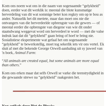
Kom ons noem wat ons in die naam van sogenaamde “gelykheid”
doen, eerder wat dit werklik is: meestal die blote kunsmatige
herverdeling van dit wat sommige beter kon regkry om op te bou as
ander. Natuurlik het dit meriete, maar dan moet ons nie die
ontvangers van die herverdeelde opbrengste van die gewers — of
meestal eerder die opbrengste van diegene van wie dit onder
staatsdwang weggevat word om herverdeel te word — met die valse
indruk laat dat dit “gelykheid” gaan bring of hoef te bring nie.
Sosialistiese eksperimente wat gefaal het om sogenaamde
“gelykheid” te bewerkstellig, moet tog sekerlik iets vir ons vertel. Ek
sluit af met die bekende George Orwell-aanhaling uit sy juweel van
'n boek,
Animal Farm
:
“
All animals are created equal, but some animals are more equal
than others
.”
Kom ons erken maar dat selfs Orwell se varke die teenstrydigheid in
die gewaande strewe na “gelykheid” raakgesien het.
Nog artikels deur Piet du Plessis: