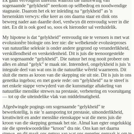
Ek gaan vervolgens uiteensit waarom die nastrewing van
sogenaamde “gelykheid” neerkom op selfbedrog en noodwendige
stagnasie. Daarom het ek ter inleiding na “gelykheid” as 'n
hersenskim verwys: elke keer as ons daarna staar en dink ons
beweeg nader aan daardie doel, verdwyn dit eenvoudig weer in die
niet. En dit is ook goed so, soos ek hieronder sal verduidelik.
My hipotese is dat “gelykheid” eenvoudig nie te versoen is met wat
evolusionêre biologie ons leer nie: die welbekende evolusieproses
van natuurlike seleksie is onder andere gegrond op veranderlikheid,
verskillendheid en verskeidenheid. Dit is juis die teenoorgestelde
van sogenaamde “gelykheid”. Die natuur het nog nooit probeer om
alles en almal “gelyk” te maak nie. Inteendeel, ongelykheid is juis 'n
integrale deel van wat ons in die natuurlike wêreld waarneem. Dit
sluit die mens as kroon van die skepping nie uit nie. Dit is juis in ons
genetika ingebou; en met goeie rede: om “gelykheid” na te streef is
net enkele stappe verwyderd van die kunsmatige aftakeling van
natuurlike menslike strewes na prestasie, verbetering en vooruitgang
— tot op die uiteindelike vlak van middelmatigheid.
Afgedwingde pogings om sogenaamde “gelykheid” te
bewerkstellig, is nie 'n aansporing tot prestasie, uitsonderlikheid,
kreatiwiteit en ander menslike eienskappe wat die mens juis die
kroon van die skepping gemaak het nie. Almal kan egter ongelukkig
nie die spreekwoordelike “kroon” dra nie. Ons kan net daarna
strewe, en dit maak ons getrou aan wat ons geneties gemaak is om te