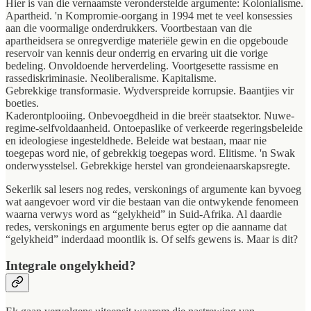
Hier is van die vernaamste veronderstelde argumente: Kolonialisme.
Apartheid. 'n Kompromie-oorgang in 1994 met te veel konsessies
aan die voormalige onderdrukkers. Voortbestaan van die
apartheidsera se onregverdige materiële gewin en die opgeboude
reservoir van kennis deur onderrig en ervaring uit die vorige
bedeling. Onvoldoende herverdeling. Voortgesette rassisme en
rassediskriminasie. Neoliberalisme. Kapitalisme.
Gebrekkige transformasie. Wydverspreide korrupsie. Baantjies vir
boeties.
Kaderontplooiing. Onbevoegdheid in die breër staatsektor. Nuwe-
regime-selfvoldaanheid. Ontoepaslike of verkeerde regeringsbeleide
en ideologiese ingesteldhede. Beleide wat bestaan, maar nie
toegepas word nie, of gebrekkig toegepas word. Elitisme. 'n Swak
onderwysstelsel. Gebrekkige herstel van grondeienaarskapsregte.
Sekerlik sal lesers nog redes, verskonings of argumente kan byvoeg
wat aangevoer word vir die bestaan van die ontwykende fenomeen
waarna verwys word as “gelykheid” in Suid-Afrika. Al daardie
redes, verskonings en argumente berus egter op die aanname dat
“gelykheid” inderdaad moontlik is. Of selfs gewens is. Maar is dit?
Integrale ongelykheid?