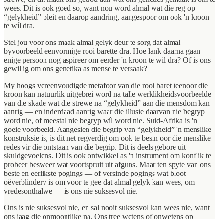
wees. Dit is ook goed so, want nou word almal wat die reg op
“gelykheid” pleit en daarop aandring, aangespoor om ook 'n kroon
te wíl dra.
Stel jou voor ons maak almal gelyk deur te sorg dat almal
byvoorbeeld eenvormige rooi barette dra. Hoe lank daarna gaan
enige persoon nog aspireer om eerder 'n kroon te wil dra? Of is ons
gewillig om ons genetika as mense te versaak?
My hoogs vereenvoudigde metafoor van die rooi baret teenoor die
kroon kan natuurlik uitgebrei word na talle werklikheidsvoorbeelde
van die skade wat die strewe na “gelykheid” aan die mensdom kan
aanrig — en inderdaad aanrig waar die illusie daarvan nie begryp
word nie, of meestal nie begryp wíl word nie. Suid-Afrika is 'n
goeie voorbeeld. Aangesien die begrip van “gelykheid” 'n menslike
konstruksie is, is dit net regverdig om ook te besin oor die menslike
redes vir die ontstaan van die begrip. Dit is deels gebore uit
skuldgevoelens. Dit is ook ontwikkel as 'n instrument om konflik te
probeer besweer wat voortspruit uit afguns. Maar ten spyte van ons
beste en eerlikste pogings — of versinde pogings wat bloot
oëverblindery is om voor te gee dat almal gelyk kan wees, om
vredesonthalwe — is ons nie suksesvol nie.
Ons is nie suksesvol nie, en sal nooit suksesvol kan wees nie, want
ons jaag die onmoontlike na. Ons tree wetens of onwetens op