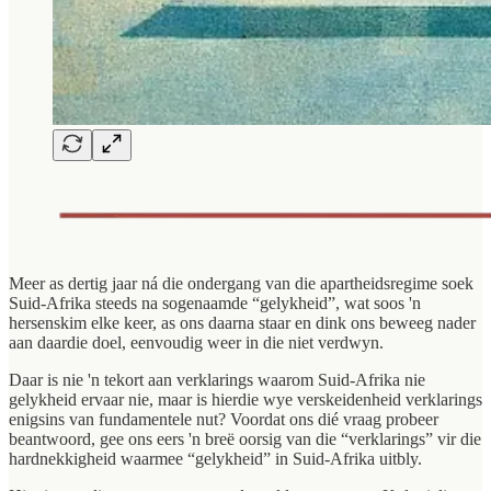
Meer as dertig jaar ná die ondergang van die apartheidsregime soek
Suid-Afrika steeds na sogenaamde “gelykheid”, wat soos 'n
hersenskim elke keer, as ons daarna staar en dink ons beweeg nader
aan daardie doel, eenvoudig weer in die niet verdwyn.
Daar is nie 'n tekort aan verklarings waarom Suid-Afrika nie
gelykheid ervaar nie, maar is hierdie wye verskeidenheid verklarings
enigsins van fundamentele nut? Voordat ons dié vraag probeer
beantwoord, gee ons eers 'n breë oorsig van die “verklarings” vir die
hardnekkigheid waarmee “gelykheid” in Suid-Afrika uitbly.