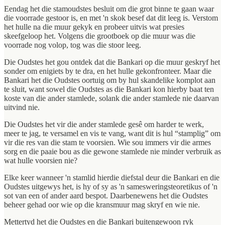
Eendag het die stamoudstes besluit om die grot binne te gaan waar
die voorrade gestoor is, en met 'n skok besef dat dit leeg is. Verstom
het hulle na die muur gekyk en probeer uitvis wat presies
skeefgeloop het. Volgens die grootboek op die muur was die
voorrade nog volop, tog was die stoor leeg.
Die Oudstes het gou ontdek dat die Bankari op die muur geskryf het
sonder om enigiets by te dra, en het hulle gekonfronteer. Maar die
Bankari het die Oudstes oortuig om by hul skandelike komplot aan
te sluit, want sowel die Oudstes as die Bankari kon hierby baat ten
koste van die ander stamlede, solank die ander stamlede nie daarvan
uitvind nie.
Die Oudstes het vir die ander stamlede gesê om harder te werk,
meer te jag, te versamel en vis te vang, want dit is hul “stamplig” om
vir die res van die stam te voorsien. Wie sou immers vir die armes
sorg en die paaie bou as die gewone stamlede nie minder verbruik as
wat hulle voorsien nie?
Elke keer wanneer 'n stamlid hierdie diefstal deur die Bankari en die
Oudstes uitgewys het, is hy of sy as 'n samesweringsteoretikus of 'n
sot van een of ander aard bespot. Daarbenewens het die Oudstes
beheer gehad oor wie op die kransmuur mag skryf en wie nie.
Mettertyd het die Oudstes en die Bankari buitengewoon ryk