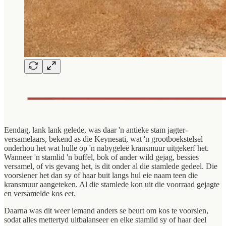
Eendag, lank lank gelede, was daar 'n antieke stam jagter-
versamelaars, bekend as die Keynesati, wat 'n grootboekstelsel
onderhou het wat hulle op 'n nabygeleë kransmuur uitgekerf het.
Wanneer 'n stamlid 'n buffel, bok of ander wild gejag, bessies
versamel, of vis gevang het, is dit onder al die stamlede gedeel. Die
voorsiener het dan sy of haar buit langs hul eie naam teen die
kransmuur aangeteken. Al die stamlede kon uit die voorraad gejagte
en versamelde kos eet.
Daarna was dit weer iemand anders se beurt om kos te voorsien,
sodat alles mettertyd uitbalanseer en elke stamlid sy of haar deel