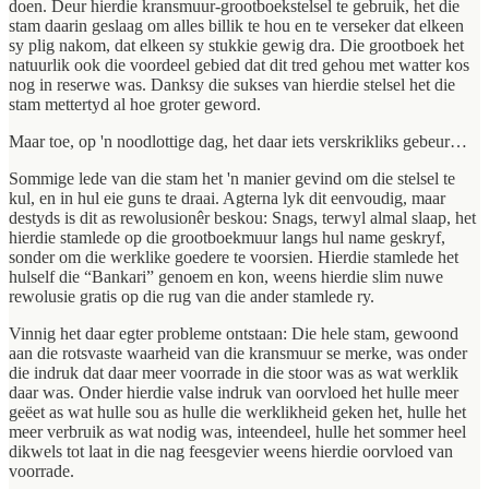
doen. Deur hierdie kransmuur-grootboekstelsel te gebruik, het die
stam daarin geslaag om alles billik te hou en te verseker dat elkeen
sy plig nakom, dat elkeen sy stukkie gewig dra. Die grootboek het
natuurlik ook die voordeel gebied dat dit tred gehou met watter kos
nog in reserwe was. Danksy die sukses van hierdie stelsel het die
stam mettertyd al hoe groter geword.
Maar toe, op 'n noodlottige dag, het daar iets verskrikliks gebeur…
Sommige lede van die stam het 'n manier gevind om die stelsel te
kul, en in hul eie guns te draai. Agterna lyk dit eenvoudig, maar
destyds is dit as rewolusionêr beskou: Snags, terwyl almal slaap, het
hierdie stamlede op die grootboekmuur langs hul name geskryf,
sonder om die werklike goedere te voorsien. Hierdie stamlede het
hulself die “Bankari” genoem en kon, weens hierdie slim nuwe
rewolusie gratis op die rug van die ander stamlede ry.
Vinnig het daar egter probleme ontstaan: Die hele stam, gewoond
aan die rotsvaste waarheid van die kransmuur se merke, was onder
die indruk dat daar meer voorrade in die stoor was as wat werklik
daar was. Onder hierdie valse indruk van oorvloed het hulle meer
geëet as wat hulle sou as hulle die werklikheid geken het, hulle het
meer verbruik as wat nodig was, inteendeel, hulle het sommer heel
dikwels tot laat in die nag feesgevier weens hierdie oorvloed van
voorrade.