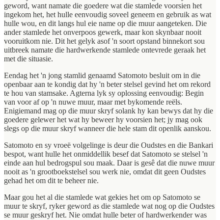
geword, want namate die goedere wat die stamlede voorsien het
ingekom het, het hulle eenvoudig soveel geneem en gebruik as wat
hulle wou, en dit langs hul eie name op die muur aangeteken. Die
ander stamlede het onverpoos gewerk, maar kon skynbaar nooit
vooruitkom nie. Dit het gelyk asof 'n soort opstand binnekort sou
uitbreek namate die hardwerkende stamlede ontevrede geraak het
met die situasie.
Eendag het 'n jong stamlid genaamd Satomoto besluit om in die
openbaar aan te kondig dat hy 'n beter stelsel gevind het om rekord
te hou van stamsake. Agterna lyk sy oplossing eenvoudig: Begin
van voor af op 'n nuwe muur, maar met bykomende reëls.
Enigiemand mag op die muur skryf solank hy kan bewys dat hy die
goedere gelewer het wat hy beweer hy voorsien het; jy mag ook
slegs op die muur skryf wanneer die hele stam dit openlik aanskou.
Satomoto en sy vroeë volgelinge is deur die Oudstes en die Bankari
bespot, want hulle het onmiddellik besef dat Satomoto se stelsel 'n
einde aan hul bedrogspul sou maak. Daar is gesê dat die nuwe muur
nooit as 'n grootboekstelsel sou werk nie, omdat dit geen Oudstes
gehad het om dit te beheer nie.
Maar gou het al die stamlede wat gekies het om op Satomoto se
muur te skryf, ryker geword as die stamlede wat nog op die Oudstes
se muur geskryf het. Nie omdat hulle beter of hardwerkender was