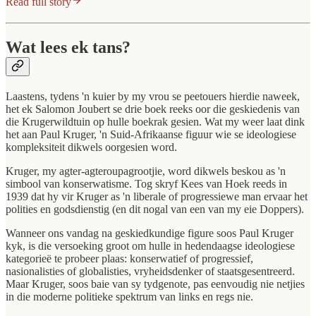
Read full story
Wat lees ek tans?
Laastens, tydens 'n kuier by my vrou se peetouers hierdie naweek,
het ek Salomon Joubert se drie boek reeks oor die geskiedenis van
die Krugerwildtuin op hulle boekrak gesien. Wat my weer laat dink
het aan Paul Kruger, 'n Suid-Afrikaanse figuur wie se ideologiese
kompleksiteit dikwels oorgesien word.
Kruger, my agter-agteroupagrootjie, word dikwels beskou as 'n
simbool van konserwatisme. Tog skryf Kees van Hoek reeds in
1939 dat hy vir Kruger as 'n liberale of progressiewe man ervaar het
polities en godsdienstig (en dit nogal van een van my eie Doppers).
Wanneer ons vandag na geskiedkundige figure soos Paul Kruger
kyk, is die versoeking groot om hulle in hedendaagse ideologiese
kategorieë te probeer plaas: konserwatief of progressief,
nasionalisties of globalisties, vryheidsdenker of staatsgesentreerd.
Maar Kruger, soos baie van sy tydgenote, pas eenvoudig nie netjies
in die moderne politieke spektrum van links en regs nie.