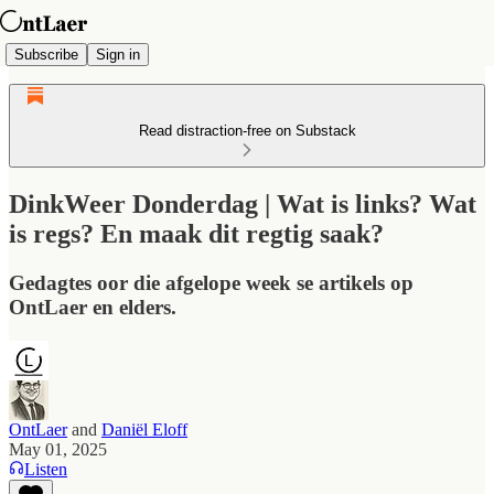
Subscribe
Sign in
Read distraction-free on Substack
DinkWeer Donderdag | Wat is links? Wat
is regs? En maak dit regtig saak?
Gedagtes oor die afgelope week se artikels op
OntLaer en elders.
OntLaer
and
Daniël Eloff
May 01, 2025
Listen