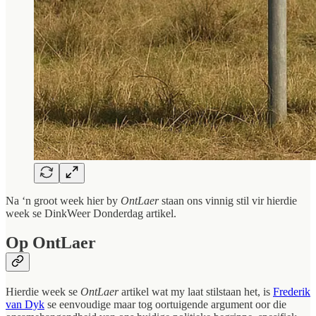
Na ‘n groot week hier by
OntLaer
staan ons vinnig stil vir hierdie
week se DinkWeer Donderdag artikel.
Op OntLaer
Hierdie week se
OntLaer
artikel wat my laat stilstaan het, is
Frederik
van Dyk
se eenvoudige maar tog oortuigende argument oor die