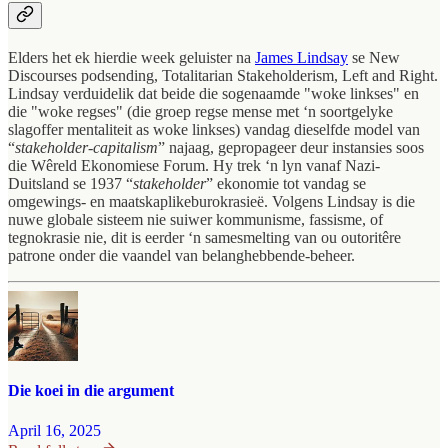
Elders het ek hierdie week geluister na
James Lindsay
se New
Discourses podsending, Totalitarian Stakeholderism, Left and Right.
Lindsay verduidelik dat beide die sogenaamde "woke linkses" en
die "woke regses" (die groep regse mense met ‘n soortgelyke
slagoffer mentaliteit as woke linkses) vandag dieselfde model van
“
stakeholder-capitalism
” najaag, gepropageer deur instansies soos
die Wêreld Ekonomiese Forum. Hy trek ‘n lyn vanaf Nazi-
Duitsland se 1937 “
stakeholder
” ekonomie tot vandag se
omgewings- en maatskaplikeburokrasieë. Volgens Lindsay is die
nuwe globale sisteem nie suiwer kommunisme, fassisme, of
tegnokrasie nie, dit is eerder ‘n samesmelting van ou outoritêre
patrone onder die vaandel van belanghebbende-beheer.
Die koei in die argument
April 16, 2025