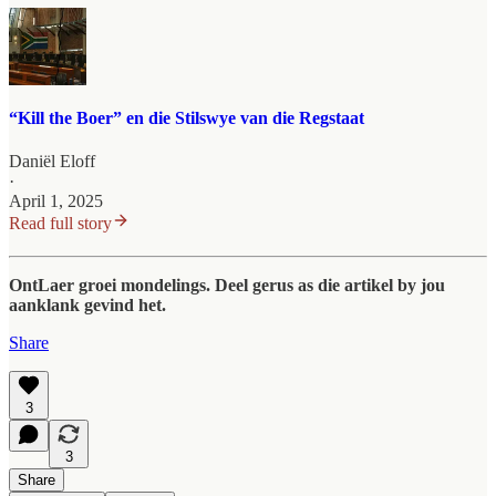
“Kill the Boer” en die Stilswye van die Regstaat
Daniël Eloff
·
April 1, 2025
Read full story
OntLaer groei mondelings. Deel gerus as die artikel by jou
aanklank gevind het.
Share
3
3
Share