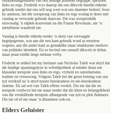
onsamehangendheid van ons huidige politieke begrippe, spesifiek
links en regs. Frederik wys daarop dat ons dikwels hierdie etikette
gebruik sonder dat ons self nog weet wat ons daarmee bedoel. Soos
hy aantoon, het die oorsprong van links en regs weinig te doen met
vandag se verwarde gebruik daarvan. Dit was oorspronklik
eenvoudig ‘n sitplek-konvensie na die Franse Revolusie, nie ‘n
metafisiese waarheid nie.
Vandag is hierdie etikette eerder ‘n skets van vervaagde
begripsgrense, wat aan die een kant gebruik word as retoriese
wapens, aan die ander kant as gemaklike maar onakkurate merkers
van politieke identiteit. En so bevind ons onsself dikwels in debat,
maar praat eintlik langs mekaar verby.
Frederik se artikel het my herinner aan Nicholas Taleb wat skryf dat
die huidige spanningslyne in wêreldpolitiek al minder draai om
klassieke teenpole soos links en regs, vryheid en outoritarisme,
tradisie en vernuwing. Volgens Taleb het die groot botsing van ons
tyd verskuif na 'n stryd tussen burokratiese en nie-burokratiese
sisteme. Ek sal wel van Taleb effens verskil. Dis nie dat die ou
teenpole verdwyn het nie maar eerder dat die klem en belangrikheid
van die verskillende teenpole afhangende van tyd en plek fluktueer.
Dis nie of-of nie maar ‘n dinamiese ook-en.
Elders Geluister