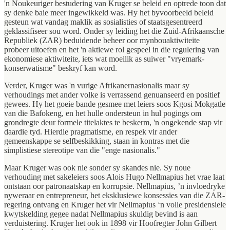
'n Noukeuriger bestudering van Kruger se beleid en optrede toon dat
sy denke baie meer ingewikkeld was. Hy het byvoorbeeld beleid
gesteun wat vandag maklik as sosialisties of staatsgesentreerd
geklassifiseer sou word. Onder sy leiding het die Zuid-Afrikaansche
Republiek (ZAR) beduidende beheer oor mynbouaktiwiteite
probeer uitoefen en het 'n aktiewe rol gespeel in die regulering van
ekonomiese aktiwiteite, iets wat moeilik as suiwer "vryemark-
konserwatisme" beskryf kan word.
Verder, Kruger was 'n vurige Afrikanernasionalis maar sy
verhoudings met ander volke is verrassend genuanseerd en positief
gewees. Hy het goeie bande gesmee met leiers soos Kgosi Mokgatle
van die Bafokeng, en het hulle ondersteun in hul pogings om
grondregte deur formele titelaktes te beskerm, 'n ongekende stap vir
daardie tyd. Hierdie pragmatisme, en respek vir ander
gemeenskappe se selfbeskikking, staan in kontras met die
simplistiese stereotipe van die "enge nasionalis."
Maar Kruger was ook nie sonder sy skandes nie. Sy noue
verhouding met sakeleiers soos Alois Hugo Nellmapius het vrae laat
ontstaan oor patronaatskap en korrupsie. Nellmapius, ’n invloedryke
nyweraar en entrepreneur, het eksklusiewe konsessies van die ZAR-
regering ontvang en Kruger het vir Nellmapius ‘n volle presidensiele
kwytskelding gegee nadat Nellmapius skuldig bevind is aan
verduistering. Kruger het ook in 1898 vir Hoofregter John Gilbert