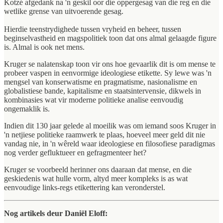
Kotzé afgedank na 'n geskil oor die oppergesag van die reg en die
wetlike grense van uitvoerende gesag.
Hierdie teenstrydighede tussen vryheid en beheer, tussen
beginselvastheid en magspolitiek toon dat ons almal gelaagde figure
is. Almal is ook net mens.
Kruger se nalatenskap toon vir ons hoe gevaarlik dit is om mense te
probeer vaspen in eenvormige ideologiese etikette. Sy lewe was 'n
mengsel van konserwatisme en pragmatisme, nasionalisme en
globalistiese bande, kapitalisme en staatsintervensie, dikwels in
kombinasies wat vir moderne politieke analise eenvoudig
ongemaklik is.
Indien dit 130 jaar gelede al moeilik was om iemand soos Kruger in
'n netjiese politieke raamwerk te plaas, hoeveel meer geld dit nie
vandag nie, in 'n wêreld waar ideologiese en filosofiese paradigmas
nog verder gefluktueer en gefragmenteer het?
Kruger se voorbeeld herinner ons daaraan dat mense, en die
geskiedenis wat hulle vorm, altyd meer kompleks is as wat
eenvoudige links-regs etikettering kan veronderstel.
Nog artikels deur Daniël Eloff: