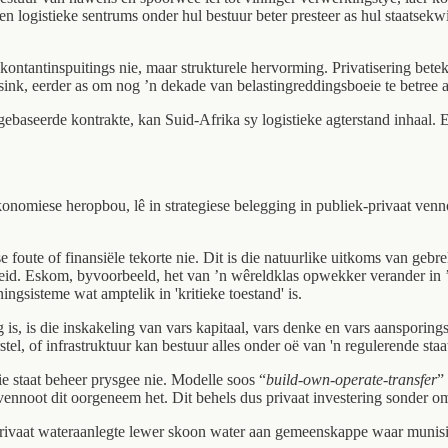
 en logistieke sentrums onder hul bestuur beter presteer as hul staatsek
kontantinspuitings nie, maar strukturele hervorming. Privatisering betek
 sink, eerder as om nog ’n dekade van belastingreddingsboeie te betree 
baseerde kontrakte, kan Suid-Afrika sy logistieke agterstand inhaal. En 
onomiese heropbou, lê in strategiese belegging in publiek-privaat venn
se foute of finansiële tekorte nie. Dit is die natuurlike uitkoms van geb
eid. Eskom, byvoorbeeld, het van ’n wêreldklas opwekker verander in ’
gsisteme wat amptelik in 'kritieke toestand' is.
g is, is die inskakeling van vars kapitaal, vars denke en vars aanspor
stel, of infrastruktuur kan bestuur alles onder oë van 'n regulerende st
ie staat beheer prysgee nie. Modelle soos “
build-own-operate-transfer
”
e vennoot dit oorgeneem het. Dit behels dus privaat investering sonder om
Privaat wateraanlegte lewer skoon water aan gemeenskappe waar munisipa