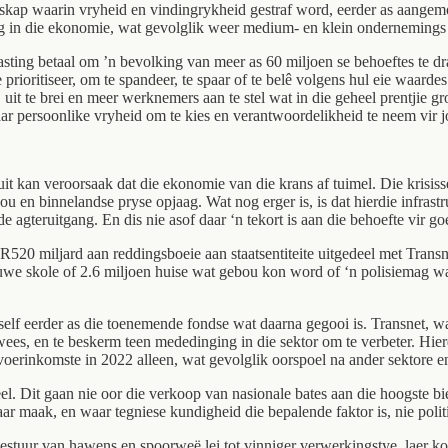
skap waarin vryheid en vindingrykheid gestraf word, eerder as aangem
eg in die ekonomie, wat gevolglik weer medium- en klein ondernemings 
ting betaal om ’n bevolking van meer as 60 miljoen se behoeftes te dra,
te prioritiseer, om te spandeer, te spaar of te belê volgens hul eie waar
 uit te brei en meer werknemers aan te stel wat in die geheel prentjie 
aar persoonlike vryheid om te kies en verantwoordelikheid te neem vir j
it kan veroorsaak dat die ekonomie van die krans af tuimel. Die krisis
hou en binnelandse pryse opjaag. Wat nog erger is, is dat hierdie infras
 agteruitgang. En dis nie asof daar ‘n tekort is aan die behoefte vir 
R520 miljard aan reddingsboeie aan staatsentiteite uitgedeel met Trans
we skole of 2.6 miljoen huise wat gebou kon word of ‘n polisiemag wat 
 self eerder as die toenemende fondse wat daarna gegooi is. Transnet, wa
 wees, en te beskerm teen mededinging in die sektor om te verbeter. Hie
oerinkomste in 2022 alleen, wat gevolglik oorspoel na ander sektore en
neel. Dit gaan nie oor die verkoop van nasionale bates aan die hoogste 
aak, en waar tegniese kundigheid die bepalende faktor is, nie politiek
stuur van hawens en spoorweë lei tot vinniger verwerkingstye, laer ko