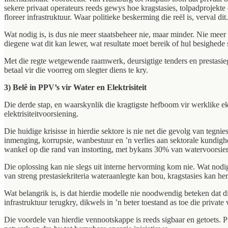
sekere privaat operateurs reeds gewys hoe kragstasies, tolpadprojekte
floreer infrastruktuur. Waar politieke beskerming die reël is, verval dit.
Wat nodig is, is dus nie meer staatsbeheer nie, maar minder. Nie meer 
diegene wat dit kan lewer, wat resultate moet bereik of hul besighede
Met die regte wetgewende raamwerk, deursigtige tenders en prestasiege
betaal vir die voorreg om slegter diens te kry.
3) Belê in PPV’s vir Water en Elektrisiteit
Die derde stap, en waarskynlik die kragtigste hefboom vir werklike ek
elektrisiteitvoorsiening.
Die huidige krisisse in hierdie sektore is nie net die gevolg van tegnie
inmenging, korrupsie, wanbestuur en ’n verlies aan sektorale kundigh
wankel op die rand van instorting, met bykans 30% van watervoorsienin
Die oplossing kan nie slegs uit interne hervorming kom nie. Wat nodi
van streng prestasiekriteria wateraanlegte kan bou, kragstasies kan her
Wat belangrik is, is dat hierdie modelle nie noodwendig beteken dat d
infrastruktuur terugkry, dikwels in ’n beter toestand as toe die privat
Die voordele van hierdie vennootskappe is reeds sigbaar en getoets. 