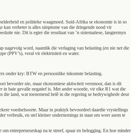
 helderheid en politieke waagmoed. Suid-Afrika se ekonomie is in so
e kan verbeter is alles simptome van die dringende nood vir
uite nie. Dit is egter die resultaat van ’n sistematiese, langtermyn
ap nagevolg word, naamlik die verlaging van belasting (en nie net die
pe (PPV’s), veral vir elektrisiteit en water.
alers onder kry: BTW en persoonlike inkomste belasting.
oei bevorder nie, maar ekonomiese aktiwiteit versmoor, dan is dit
 in baie gevalle negatief is. Met ander woorde, vir elke R1 wat die
an die land, wat toenemend belê in die regering se bedrywighede deur
 sekere voedselsoorte. Maar in praktyk bevoordeel daardie vrystellings
er verbruik, en stel kleiner ondernemings in staat om weer asem te
ue om entrepreneurskap na te streef, spaar en belegging. En hoe minder