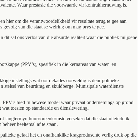
wivalente. Waar prestasie die voorwaarde vir kontrakhernuwing is,
en hier om die verantwoordelikheid vir resultate terug te gee aan
as gevolg van die staat se weiring om mag prys te gee.
dit sal ons verlos van die absurde realiteit waar die publiek miljoene
ootskappe (PPV’s), spesifiek in die kernareas van water- en
rekkige instellings wat oor dekades oorweldig is deur politieke
n stelsel van beurtkrag en skuldberge. Munisipale waterdienste
ings. PPV’s bied ’n bewese model waar privaat ondernemings op grond
aat wat toesien op standaarde en dienslewering.
 of langtermyn huurooreenkomste verseker dat die staat uiteindelik
 beheer heeltemal af te staan.
liteite gefaal het en onafhanklike kragprodusente verlig druk op die