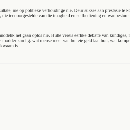
ultate, nie op politieke verhoudinge nie. Deur sukses aan prestasie te 
id, die teenoorgestelde van die traagheid en selfbediening en wanbestu
nmiddelik net gaan oplos nie. Hulle vereis eerlike debatte van kundiges
ie modder kan lig: wat mense meer van hul eie geld laat hou, wat kompe
bekwaam is.