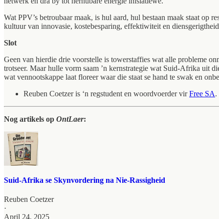
netwerk en dra by tot hernubare energie inisiatiewe.
Wat PPV’s betroubaar maak, is hul aard, hul bestaan maak staat op res
kultuur van innovasie, kostebesparing, effektiwiteit en diensgerigthe
Slot
Geen van hierdie drie voorstelle is towerstaffies wat alle probleme o
trotseer. Maar hulle vorm saam ’n kernstrategie wat Suid-Afrika uit d
wat vennootskappe laat floreer waar die staat se hand te swak en on
Reuben Coetzer is ‘n regstudent en woordvoerder vir
Free SA
.
Nog artikels op
OntLaer
:
Suid-Afrika se Skynvordering na Nie-Rassigheid
Reuben Coetzer
·
April 24, 2025