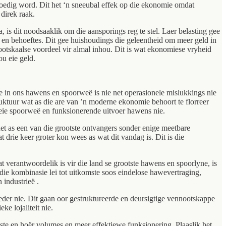
oedig word. Dit het ‘n sneeubal effek op die ekonomie omdat
direk raak.
 is dit noodsaaklik om die aansporings reg te stel. Laer belasting gee
des en behoeftes. Dit gee huishoudings die geleentheid om meer geld in
grootskaalse voordeel vir almal inhou. Dit is wat ekonomiese vryheid
ou eie geld.
se in ons hawens en spoorweë is nie net operasionele mislukkings nie
truktuur wat as die are van ’n moderne ekonomie behoort te florreer
goeie spoorweë en funksionerende uitvoer hawens nie.
net as een van die grootste ontvangers sonder enige meetbare
drie keer groter kon wees as wat dit vandag is. Dit is die
t verantwoordelik is vir die land se grootste hawens en spoorlyne, is
rdie kombinasie lei tot uitkomste soos eindelose hawevertraging,
 industrieë .
bieder nie. Dit gaan oor gestruktureerde en deursigtige vennootskappe
e lojaliteit nie.
ste en hoër volumes en meer effektiewe funksionering. Plaaslik het