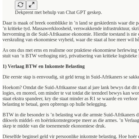
Dekprent met behulp van Chat GPT geskep.
Daar is maak of breek oomblikke in ’n land se geskiedenis waar die p
’n kritieke tyd. Massawerkloosheid, verswakkende infrastruktuur, sk
hervorming in die Suid-Afrikaanse ekonomie. Hierdie toestand is nie di
verskraling van ekonomiese vryheid, waar die staat al hoe meer wil h
As ons dus met erns en realisme oor praktiese ekonomiese herlewing wi
stuit van ‘n BTW verhoging nie), privatisering van kritieke logistieke i
1) Verlaag BTW en Inkomste Belasting
Die eerste stap is eenvoudig, sit geld terug in Suid-Afrikaners se sa
Hoekom? Omdat die Suid-Afrikaanse staat al jare lank bewys dat dit n
logies, en moreel, om minder te vat totdat die teendeel bewys kan w
staat ekstra spandeer, kry die staat minder as R1 se waarde en verlo
belasting te betaal, geen opbrengs op hulle belegging.
BTW in die besonder is ’n belasting wat die armste Suid-Afrikaners die 
dikwels middel- en hoërinkomstegroepe meer as die armes. ’n Verlaag
skep te midde van die toenemende ekonomiese druk.
Dieselfde beginsel geld vir persoonlike inkomste belasting. Hoe hoër 