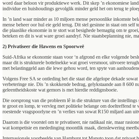
word daar beloon vir produktiewe werk. Dit skep ’n ekonomiese land
individue en huishoudings gevolglik minder geld het om terug te plo
In ’n land waar minder as 10 miljoen mense persoonlike inkomste belas
mense beheer oor hul eie geld terug. Dit stel gesinne in staat om self 
die plaaslike ekonomie in te stort wat besighede bemagtig om te groei,
beteken en dit is wat ware groei aandryf. Nie staatsbeplanning nie, m
2) Privatiseer die Hawens en Spoorweë
Suid-Afrika se ekonomie staan voor ‘n afgrond en elke volgende beslu
maar dit is strukturele bottelnekke wat groei versmoor, uitvoere terug
met belastinggeld aan die lewe gehou word, ten spyte van aanhoudende
Volgens Free SA se ontleding het die staat die afgelope dekade sowat 
verbeteringe nie. Dis ’n skokkende bedrag, gelykstaande aan 8 600 nu
geleentheidskoste wat gemors is met hierdie reddignsboeie.
Die oorsprong van die probleem lê in die strukture van die instellings
te groot en lomp, te vervleg met politieke belange om doeltreffend te
roestende vragspoorlyne en ’n verlies van sowat R150 miljard aan uitv
Daarom is die voorstel om te privatiseer, nie radikaal nie, maar rasio
wat kompetisie en mededinging moontlik maak, dienslewering meetbaar m
Internasionale voorbeelde van Hamburg tot Maputo toon dat privaat be