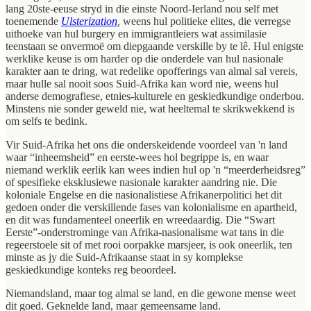
lang 20ste-eeuse stryd in die einste Noord-Ierland nou self met
toenemende
Ulsterization
,
weens hul politieke elites, die verregse
uithoeke van hul burgery en immigrantleiers wat assimilasie
teenstaan se onvermoë om diepgaande verskille by te lê. Hul enigste
werklike keuse is om harder op die onderdele van hul nasionale
karakter aan te dring, wat redelike opofferings van almal sal vereis,
maar hulle sal nooit soos Suid-Afrika kan word nie, weens hul
anderse demografiese, etnies-kulturele en geskiedkundige onderbou.
Minstens nie sonder geweld nie, wat heeltemal te skrikwekkend is
om selfs te bedink.
Vir Suid-Afrika het ons die onderskeidende voordeel van 'n land
waar “inheemsheid” en eerste-wees hol begrippe is, en waar
niemand werklik eerlik kan wees indien hul op 'n “meerderheidsreg”
of spesifieke eksklusiewe nasionale karakter aandring nie. Die
koloniale Engelse en die nasionalistiese Afrikanerpolitici het dit
gedoen onder die verskillende fases van kolonialisme en apartheid,
en dit was fundamenteel oneerlik en wreedaardig. Die “Swart
Eerste”-onderstrominge van Afrika-nasionalisme wat tans in die
regeerstoele sit of met rooi oorpakke marsjeer, is ook oneerlik, ten
minste as jy die Suid-Afrikaanse staat in sy komplekse
geskiedkundige konteks reg beoordeel.
Niemandsland, maar tog almal se land, en die gewone mense weet
dit goed. Geknelde land, maar gemeensame land.