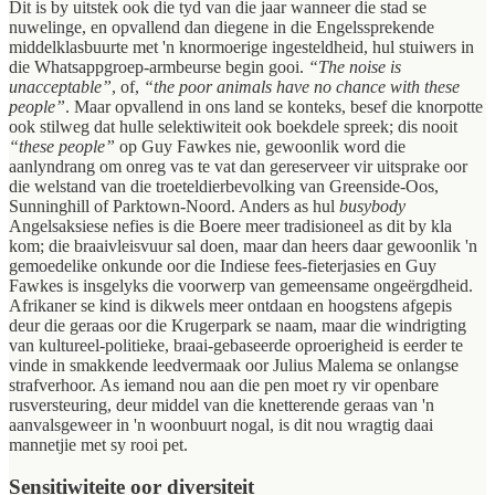
Dit is by uitstek ook die tyd van die jaar wanneer die stad se
nuwelinge, en opvallend dan diegene in die Engelssprekende
middelklasbuurte met 'n knormoerige ingesteldheid, hul stuiwers in
die Whatsappgroep-armbeurse begin gooi.
“The noise is
unacceptable”
, of,
“the poor animals have no chance with these
people”
. Maar opvallend in ons land se konteks, besef die knorpotte
ook stilweg dat hulle selektiwiteit ook boekdele spreek; dis nooit
“these people”
op Guy Fawkes nie, gewoonlik word die
aanlyndrang om onreg vas te vat dan gereserveer vir uitsprake oor
die welstand van die troeteldierbevolking van Greenside-Oos,
Sunninghill of Parktown-Noord. Anders as hul
busybody
Angelsaksiese nefies is die Boere meer tradisioneel as dit by kla
kom; die braaivleisvuur sal doen, maar dan heers daar gewoonlik 'n
gemoedelike onkunde oor die Indiese fees-fieterjasies en Guy
Fawkes is insgelyks die voorwerp van gemeensame ongeërgdheid.
Afrikaner se kind is dikwels meer ontdaan en hoogstens afgepis
deur die geraas oor die Krugerpark se naam, maar die windrigting
van kultureel-politieke, braai-gebaseerde oproerigheid is eerder te
vinde in smakkende leedvermaak oor Julius Malema se onlangse
strafverhoor. As iemand nou aan die pen moet ry vir openbare
rusversteuring, deur middel van die knetterende geraas van 'n
aanvalsgeweer in 'n woonbuurt nogal, is dit nou wragtig daai
mannetjie met sy rooi pet.
Sensitiwiteite oor diversiteit