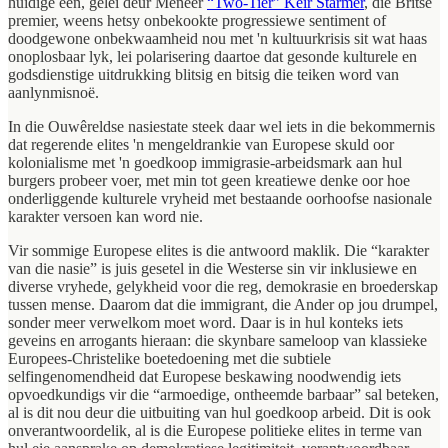
huidige een, gelei deur Meneer
“Two-Tier” Keir Starmer
, die Britse
premier, weens hetsy onbekookte progressiewe sentiment of
doodgewone onbekwaamheid nou met 'n kultuurkrisis sit wat haas
onoplosbaar lyk, lei polarisering daartoe dat gesonde kulturele en
godsdienstige uitdrukking blitsig en bitsig die teiken word van
aanlynmisnoë.
In die Ouwêreldse nasiestate steek daar wel iets in die bekommernis
dat regerende elites 'n mengeldrankie van Europese skuld oor
kolonialisme met 'n goedkoop immigrasie-arbeidsmark aan hul
burgers probeer voer, met min tot geen kreatiewe denke oor hoe
onderliggende kulturele vryheid met bestaande oorhoofse nasionale
karakter versoen kan word nie.
Vir sommige Europese elites is die antwoord maklik. Die “karakter
van die nasie” is juis gesetel in die Westerse sin vir inklusiewe en
diverse vryhede, gelykheid voor die reg, demokrasie en broederskap
tussen mense. Daarom dat die immigrant, die Ander op jou drumpel,
sonder meer verwelkom moet word. Daar is in hul konteks iets
geveins en arrogants hieraan: die skynbare sameloop van klassieke
Europees-Christelike boetedoening met die subtiele
selfingenomendheid dat Europese beskawing noodwendig iets
opvoedkundigs vir die “armoedige, ontheemde barbaar” sal beteken,
al is dit nou deur die uitbuiting van hul goedkoop arbeid. Dit is ook
onverantwoordelik, al is die Europese politieke elites in terme van