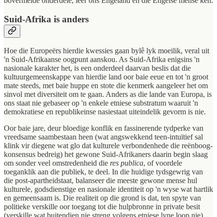
bovermelde onderdele, leer ons Engeland en die Engelse mense ken.
Suid-Afrika is anders
Hoe die Europeërs hierdie kwessies gaan bylê lyk moeilik, veral uit
'n Suid-Afrikaanse oogpunt aanskou. As Suid-Afrika enigsins 'n
nasionale karakter het, is een onderdeel daarvan beslis dat die
kultuurgemeenskappe van hierdie land oor baie eeue en tot 'n groot
mate steeds, met baie huppe en stote die kenmerk aangeleer het om
sinvol met diversiteit om te gaan. Anders as die lande van Europa, is
ons staat nie gebaseer op 'n enkele etniese substratum waaruit 'n
demokratiese en republikeinse nasiestaat uiteindelik gevorm is nie.
Oor baie jare, deur bloedige konflik en fassinerende tydperke van
vreedsame saambestaan heen (wat angswekkend teen-intuïtief sal
klink vir diegene wat glo dat kulturele verbondenhede die reënboog-
konsensus bedreig) het gewone Suid-Afrikaners daarin begin slaag
om sonder veel omstredenheid die
res publica
, of voordele
toeganklik aan die publiek, te deel. In die huidige tydsgewrig van
die post-apartheidstaat, balanseer die meeste gewone mense hul
kulturele, godsdienstige en nasionale identiteit op 'n wyse wat hartlik
en gemeensaam is. Die realiteit op die grond is dat, ten spyte van
politieke verskille oor toegang tot die hulpbronne in private besit
(verskille wat buitendien nie streng volgens etniese lyne loop nie)