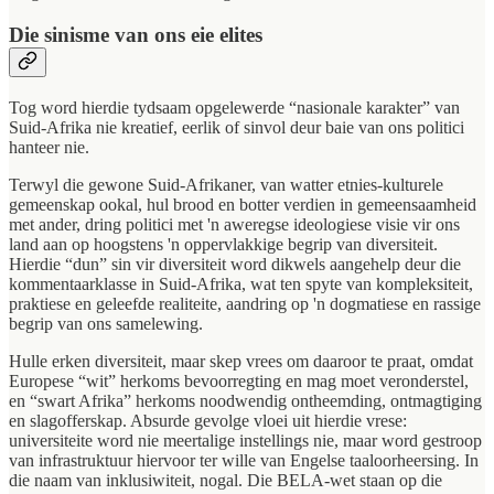
Die sinisme van ons eie elites
Tog word hierdie tydsaam opgelewerde “nasionale karakter” van
Suid-Afrika nie kreatief, eerlik of sinvol deur baie van ons politici
hanteer nie.
Terwyl die gewone Suid-Afrikaner, van watter etnies-kulturele
gemeenskap ookal, hul brood en botter verdien in gemeensaamheid
met ander, dring politici met 'n aweregse ideologiese visie vir ons
land aan op hoogstens 'n oppervlakkige begrip van diversiteit.
Hierdie “dun” sin vir diversiteit word dikwels aangehelp deur die
kommentaarklasse in Suid-Afrika, wat ten spyte van kompleksiteit,
praktiese en geleefde realiteite, aandring op 'n dogmatiese en rassige
begrip van ons samelewing.
Hulle erken diversiteit, maar skep vrees om daaroor te praat, omdat
Europese “wit” herkoms bevoorregting en mag moet veronderstel,
en “swart Afrika” herkoms noodwendig ontheemding, ontmagtiging
en slagofferskap. Absurde gevolge vloei uit hierdie vrese:
universiteite word nie meertalige instellings nie, maar word gestroop
van infrastruktuur hiervoor ter wille van Engelse taaloorheersing. In
die naam van inklusiwiteit, nogal. Die BELA-wet staan op die