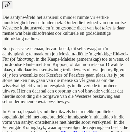
Die aanlynwêreld het aansienlik minder ruimte vir eerlike
nuuskierigheid en selfondersoek. Onder die invloed van oorhoofse
Westerse kultuurstryde en 'n ongesonde dieet van
hot takes
is daar
mense wat baie skisofrenies oor kulturele en godsdienstige
uitdrukking nadink.
Sou jy as sake-eienaar, byvoorbeeld, dit selfs waag om 'n
aanlynplasing te maak om jou Moslem-kliënte 'n gelukkige Eid-oel-
Fitr (of
labarang
, in die Kaaps-Maleise gemeenskap) toe te wens, of
jou Joodse klante met Jom Kippoer, of dan nou iets oor Diwali te
plaas, duik daar twee-en-twintig trolle iewers uit wat jou nydig vra
of jy iets wesenliks oor Kersfees of Paasfees gaan plaas. As jy jou
storie nie ken nie, gaan van die mense so vêr gaan as om die
wisselvalligheid van jou feesplasings in die verlede te probeer
uitwys. Hier en daar sal een opspring en vol bravade verklaar dat
hierdie soort ding die oorgawe van die Westerse beskawing aan
selfondermynende
wokeness
bewys.
In Europa, bepaald, vind die dikwels heel redelike politieke
ongelukkigheid met ongebreidelde immigrasie 'n uitlaatklep in die
vorm van aanlyn-onsteltenisse met hierdie soort verskynsel. In die
Verenigde Koningkryk, waar opeenvolgende regerings en beslis die