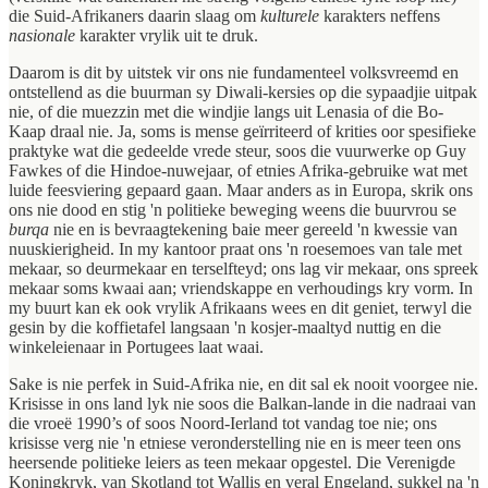
die Suid-Afrikaners daarin slaag om
kulturele
karakters neffens
nasionale
karakter vrylik uit te druk.
Daarom is dit by uitstek vir ons nie fundamenteel volksvreemd en
ontstellend as die buurman sy Diwali-kersies op die sypaadjie uitpak
nie, of die muezzin met die windjie langs uit Lenasia of die Bo-
Kaap draal nie. Ja, soms is mense geïrriteerd of krities oor spesifieke
praktyke wat die gedeelde vrede steur, soos die vuurwerke op Guy
Fawkes of die Hindoe-nuwejaar, of etnies Afrika-gebruike wat met
luide feesviering gepaard gaan. Maar anders as in Europa, skrik ons
ons nie dood en stig 'n politieke beweging weens die buurvrou se
burqa
nie en is bevraagtekening baie meer gereeld 'n kwessie van
nuuskierigheid. In my kantoor praat ons 'n roesemoes van tale met
mekaar, so deurmekaar en terselfteyd; ons lag vir mekaar, ons spreek
mekaar soms kwaai aan; vriendskappe en verhoudings kry vorm. In
my buurt kan ek ook vrylik Afrikaans wees en dit geniet, terwyl die
gesin by die koffietafel langsaan 'n kosjer-maaltyd nuttig en die
winkeleienaar in Portugees laat waai.
Sake is nie perfek in Suid-Afrika nie, en dit sal ek nooit voorgee nie.
Krisisse in ons land lyk nie soos die Balkan-lande in die nadraai van
die vroeë 1990’s of soos Noord-Ierland tot vandag toe nie; ons
krisisse verg nie 'n etniese veronderstelling nie en is meer teen ons
heersende politieke leiers as teen mekaar opgestel. Die Verenigde
Koningkryk, van Skotland tot Wallis en veral Engeland, sukkel na 'n