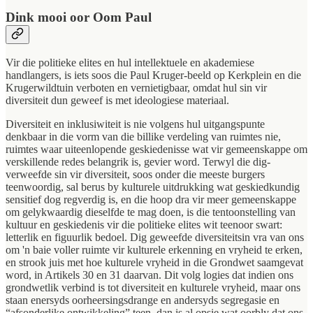
Dink mooi oor Oom Paul
Vir die politieke elites en hul intellektuele en akademiese
handlangers, is iets soos die Paul Kruger-beeld op Kerkplein en die
Krugerwildtuin verboten en vernietigbaar, omdat hul sin vir
diversiteit dun geweef is met ideologiese materiaal.
Diversiteit en inklusiwiteit is nie volgens hul uitgangspunte
denkbaar in die vorm van die billike verdeling van ruimtes nie,
ruimtes waar uiteenlopende geskiedenisse wat vir gemeenskappe om
verskillende redes belangrik is, gevier word. Terwyl die dig-
verweefde sin vir diversiteit, soos onder die meeste burgers
teenwoordig, sal berus by kulturele uitdrukking wat geskiedkundig
sensitief dog regverdig is, en die hoop dra vir meer gemeenskappe
om gelykwaardig dieselfde te mag doen, is die tentoonstelling van
kultuur en geskiedenis vir die politieke elites wit teenoor swart:
letterlik en figuurlik bedoel. Dig geweefde diversiteitsin vra van ons
om 'n baie voller ruimte vir kulturele erkenning en vryheid te erken,
en strook juis met hoe kulturele vryheid in die Grondwet saamgevat
word, in Artikels 30 en 31 daarvan. Dit volg logies dat indien ons
grondwetlik verbind is tot diversiteit en kulturele vryheid, maar ons
staan enersyds oorheersingsdrange en andersyds segregasie en
“afsonderlike ontwikkeling” teen, dan is al opsie wat oorbly dat ons