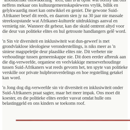
neffens mekaar ons kultuurgemeenskapslewens vrylik, billik en
gelykwaardig moet kan ontwikkel en geniet. Die gewone Suid-
Afrikaner besef dit reeds, en daarom sien jy na 30 jaar nie massale
streeksopstande wat Afrikaner-kulturele uitdrukkings aanval en
vernietig nie. Wanneer dit gebeur, kan die skuld omtrent altyd voor
die deur van politieke elites en hul getrouste handlangers gelê word.
'n Sin vir diversiteit en inklusiwiteit wat dun-geweef is met
grondvlaklose ideologiese veronderstellings, is niks meer as 'n
siniese magspeletjie deur plaaslike elites nie. Dit verbeter nie
verhoudinge tussen gemeenskappe nie. Dit doen eerder afbreuk aan
die dig-verweefde, organiese en veelvlakkige menseverhoudinge
tussen Suid-Afrikaners wat reeds gevorm het, ten spyte van politieke
verskille oor private hulpbronverdelings en hoe regstelling getakel
kan word.
'n Jong dog dig-verweefde sin vir diversiteit en inklusiwiteit onder
Suid-Afrikaners praat sagter, maar het meer impak. Ons moet dit
koester, en die politieke elites eerder vasvat omdat hulle ons
belastinggeld en ons kinders se toekoms roof.