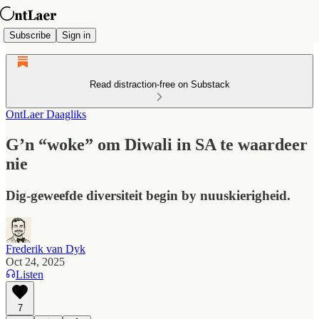
Subscribe
Sign in
Read distraction-free on Substack
OntLaer Daagliks
G’n “woke” om Diwali in SA te waardeer
nie
Dig-geweefde diversiteit begin by nuuskierigheid.
Frederik van Dyk
Oct 24, 2025
Listen
7