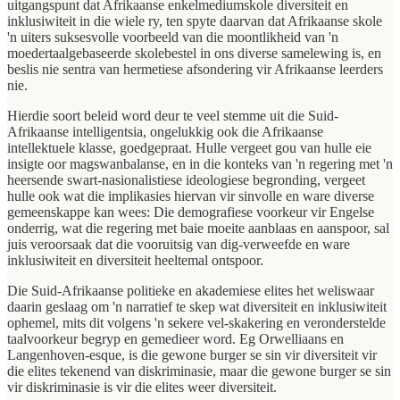
uitgangspunt dat Afrikaanse enkelmediumskole diversiteit en
inklusiwiteit in die wiele ry, ten spyte daarvan dat Afrikaanse skole
'n uiters suksesvolle voorbeeld van die moontlikheid van 'n
moedertaalgebaseerde skolebestel in ons diverse samelewing is, en
beslis nie sentra van hermetiese afsondering vir Afrikaanse leerders
nie.
Hierdie soort beleid word deur te veel stemme uit die Suid-
Afrikaanse intelligentsia, ongelukkig ook die Afrikaanse
intellektuele klasse, goedgepraat. Hulle vergeet gou van hulle eie
insigte oor magswanbalanse, en in die konteks van 'n regering met 'n
heersende swart-nasionalistiese ideologiese begronding, vergeet
hulle ook wat die implikasies hiervan vir sinvolle en ware diverse
gemeenskappe kan wees: Die demografiese voorkeur vir Engelse
onderrig, wat die regering met baie moeite aanblaas en aanspoor, sal
juis veroorsaak dat die vooruitsig van dig-verweefde en ware
inklusiwiteit en diversiteit heeltemal ontspoor.
Die Suid-Afrikaanse politieke en akademiese elites het weliswaar
daarin geslaag om 'n narratief te skep wat diversiteit en inklusiwiteit
ophemel, mits dit volgens 'n sekere vel-skakering en veronderstelde
taalvoorkeur begryp en gemedieer word. Eg Orwelliaans en
Langenhoven-esque, is die gewone burger se sin vir diversiteit vir
die elites tekenend van diskriminasie, maar die gewone burger se sin
vir diskriminasie is vir die elites weer diversiteit.