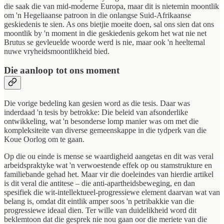
die saak die van mid-moderne Europa, maar dit is nietemin moontlik
om 'n Hegeliaanse patroon in die onlangse Suid-Afrikaanse
geskiedenis te sien. As ons bietjie moeite doen, sal ons sien dat ons
moontlik by 'n moment in die geskiedenis gekom het wat nie net
Brutus se gevleuelde woorde werd is nie, maar ook 'n heeltemal
nuwe vryheidsmoontlikheid bied.
Die aanloop tot ons moment
Die vorige bedeling kan gesien word as die tesis. Daar was
inderdaad 'n tesis by betrokke: Die beleid van afsonderlike
ontwikkeling, wat 'n besonderse lomp manier was om met die
kompleksiteite van diverse gemeenskappe in die tydperk van die
Koue Oorlog om te gaan.
Op die ou einde is mense se waardigheid aangetas en dit was veral
arbeidspraktyke wat 'n verwoestende effek op ou stamstrukture en
familiebande gehad het. Maar vir die doeleindes van hierdie artikel
is dit veral die antitese – die anti-apartheidsbeweging, en dan
spesifiek die wit-intellektueel-progressiewe element daarvan wat van
belang is, omdat dit eintlik amper soos 'n petribakkie van die
progressiewe ideaal dien. Ter wille van duidelikheid word dit
beklemtoon dat die gesprek nie nou gaan oor die meriete van die