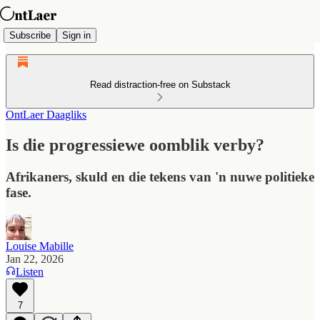
Subscribe
Sign in
Read distraction-free on Substack
OntLaer Daagliks
Is die progressiewe oomblik verby?
Afrikaners, skuld en die tekens van 'n nuwe politieke
fase.
Louise Mabille
Jan 22, 2026
Listen
7