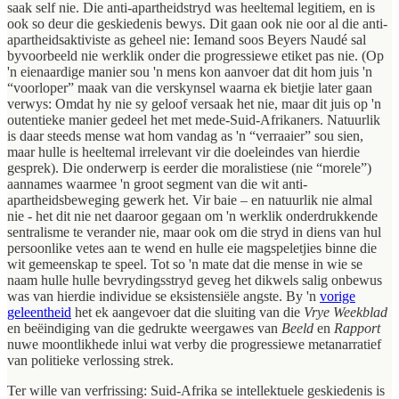
saak self nie. Die anti-apartheidstryd was heeltemal legitiem, en is
ook so deur die geskiedenis bewys. Dit gaan ook nie oor al die anti-
apartheidsaktiviste as geheel nie: Iemand soos Beyers Naudé sal
byvoorbeeld nie werklik onder die progressiewe etiket pas nie. (Op
'n eienaardige manier sou 'n mens kon aanvoer dat dit hom juis 'n
“voorloper” maak van die verskynsel waarna ek bietjie later gaan
verwys: Omdat hy nie sy geloof versaak het nie, maar dit juis op 'n
outentieke manier gedeel het met mede-Suid-Afrikaners. Natuurlik
is daar steeds mense wat hom vandag as 'n “verraaier” sou sien,
maar hulle is heeltemal irrelevant vir die doeleindes van hierdie
gesprek). Die onderwerp is eerder die moralistiese (nie “morele”)
aannames waarmee 'n groot segment van die wit anti-
apartheidsbeweging gewerk het. Vir baie – en natuurlik nie almal
nie - het dit nie net daaroor gegaan om 'n werklik onderdrukkende
sentralisme te verander nie, maar ook om die stryd in diens van hul
persoonlike vetes aan te wend en hulle eie magspeletjies binne die
wit gemeenskap te speel. Tot so 'n mate dat die mense in wie se
naam hulle hulle bevrydingsstryd geveg het dikwels salig onbewus
was van hierdie individue se eksistensiële angste. By 'n
vorige
geleentheid
het ek aangevoer dat die sluiting van die
Vrye Weekblad
en beëindiging van die gedrukte weergawes van
Beeld
en
Rapport
nuwe moontlikhede inlui wat verby die progressiewe metanarratief
van politieke verlossing strek.
Ter wille van verfrissing: Suid-Afrika se intellektuele geskiedenis is