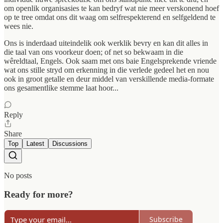
om openlik organisasies te kan bedryf wat nie meer verskonend hoef
op te tree omdat ons dit waag om selfrespekterend en selfgeldend te
wees nie.
Ons is inderdaad uiteindelik ook werklik bevry en kan dit alles in
die taal van ons voorkeur doen; of net so bekwaam in die
wêreldtaal, Engels. Ook saam met ons baie Engelsprekende vriende
wat ons stille stryd om erkenning in die verlede gedeel het en nou
ook in groot getalle en deur middel van verskillende media-formate
ons gesamentlike stemme laat hoor...
Reply
Share
Top
Latest
Discussions
No posts
Ready for more?
Subscribe