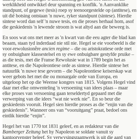
werklikheid ontwikkel deur spanning en konflik. 'n Aanvanklike
standpunt, of gegewe (tesis) roep sy teenoorgestelde op (antitese), en
uit dié botsing ontstaan 'n nuwe, ryker standpunt (sintese). Hierdie
sintese word dan self 'n nuwe tesis, en die proses herhaal hom, asof
die geskiedenis 'n lewende stroom is wat altyd aan die beweeg is.
En soos wat ons met meer as 'n kwart van die eeu agter die blad kan
beaam, staan tyd inderdaad nie stil nie. Hegel se eie voorbeeld is die
voor-rewolusionêre
ancien regime
– die ou aristokratiese orde met
sy onbuigbare klassestelsel en sy ewe onbuigbare gestyfde pruike –
as die tesis, met die Franse Rewolusie wat in 1789 begin het as
antitese, en die Napoleontiese orde as sintese. Hierdie sintese het
natuurlik 'n nuwe tese gevorm – die Napoleontiese keiserskap wat
weer gebots het met die ou monargale orde van Europa, en
uitgeloop het op die Weense kongres van 1815. Volgens Hegel vind
daar met elke omwenteling 'n versoening van idees plaas – maar
elke proses van versoening gaan terseldertyd gepaard met die
verwerping van die idees “wat nie werk nie”. En so beur die
geskiedenis vooruit. Hegel sien hierdie proses as die “enjin van die
geskiedenis”. Wanneer ons van “vooruitgang” praat, bedoel ons
eintlik hierdie “enjin”.
Hegel het van 1770 tot 1831 geleef, en as redakteur van die
Bamberger Zeitung
het hy Napoleon se soldate vanuit sy
kantoorvenster beleef. Sy verwysingsraamwerk is uit die aard van