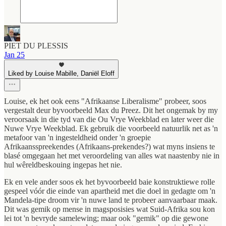
PIET DU PLESSIS
Jan 25
Liked by Louise Mabille, Daniël Eloff
Louise, ek het ook eens "Afrikaanse Liberalisme" probeer, soos
vergestalt deur byvoorbeeld Max du Preez. Dit het ongemak by my
veroorsaak in die tyd van die Ou Vrye Weekblad en later weer die
Nuwe Vrye Weekblad. Ek gebruik die voorbeeld natuurlik net as 'n
metafoor van 'n ingesteldheid onder 'n groepie
Afrikaansspreekendes (Afrikaans-prekendes?) wat myns insiens te
blasé omgegaan het met veroordeling van alles wat naastenby nie in
hul wêreldbeskouing ingepas het nie.
Ek en vele ander soos ek het byvoorbeeld baie konstruktiewe rolle
gespeel vóór die einde van apartheid met die doel in gedagte om 'n
Mandela-tipe droom vir 'n nuwe land te probeer aanvaarbaar maak.
Dit was gemik op mense in magsposisies wat Suid-Afrika sou kon
lei tot 'n bevryde samelewing; maar ook "gemik" op die gewone