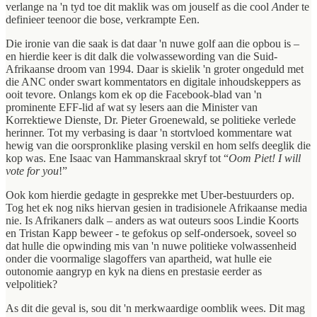
verlange na 'n tyd toe dit maklik was om jouself as die cool
A
nder te
definieer teenoor die bose, verkrampte Een.
Die ironie van die saak is dat daar 'n nuwe golf aan die opbou is –
en hierdie keer is dit dalk die volwassewording van die Suid-
Afrikaanse droom van 1994. Daar is skielik 'n groter ongeduld met
die ANC onder swart kommentators en digitale inhoudskeppers as
ooit tevore. Onlangs kom ek op die Facebook-blad van 'n
prominente EFF-lid af wat sy lesers aan die Minister van
Korrektiewe Dienste, Dr. Pieter Groenewald, se politieke verlede
herinner. Tot my verbasing is daar 'n stortvloed kommentare wat
hewig van die oorspronklike plasing verskil en hom selfs deeglik die
kop was. Ene Isaac van Hammanskraal skryf tot “
Oom Piet! I will
vote for you
!”
Ook kom hierdie gedagte in gesprekke met Uber-bestuurders op.
Tog het ek nog niks hiervan gesien in tradisionele Afrikaanse media
nie. Is Afrikaners dalk – anders as wat outeurs soos Lindie Koorts
en Tristan Kapp beweer - te gefokus op self-ondersoek, soveel so
dat hulle die opwinding mis van 'n nuwe politieke volwassenheid
onder die voormalige slagoffers van apartheid, wat hulle eie
outonomie aangryp en kyk na diens en prestasie eerder as
velpolitiek?
As dit die geval is, sou dit 'n merkwaardige oomblik wees. Dit mag