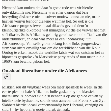
Niemand kan ontken dat daar 'n goeie rede was vir hierdie
ontwikkelinge nie. Nietzsche wys egter daarop dat baie
bevrydingsdiskoerse nie uit suiwer motiewe ontstaan nie, maar uit
haat en vernyn teenoor diegene wat mag het. So ook is die
Afrikaanse progressiewe ideaal dikwels gevoed deur 'n
kleinburgerlike oikofobie wat minagting vir die eie verwar het met
sofistikasie. So is Afrikaans gedurig gereduseer tot die “taal van die
onderdrukker”, en daar was meer as een “bedanking” uit
Afrikanerskap. Van selfs groter belang is die links-progressiewe
stem wat uiters onwillig was om die werklikhede van die Koue
Oorlog te erken, asook die werklike krisis wat sou ontstaan het as -
hipoteties gesproke - 'n Marxistiese party reeds sê nou maar in die
1960’s aan bewind gekom het.
Ou-skool liberalisme onder die Afrikaners
Miskien sou dit vrugbaar wees om meer spesifiek te wees. In die
eerste plek het baie Afrikaners hulle geskaar by die klassiek
liberalisme. Alhoewel ek nie 'n kenner is op die gebied of van sy
intellektuele bydrae nie, sou ek wou aanvoer dat Frederik van Zyl
Slabbert hierdie ideaal verteenwoordig het: Liberaal, versigtig en
smart
– hy het oral 'n goeie indruk gemaak.