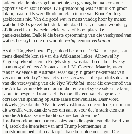
bulderende dominees gehou het nie, en gesmag het na verbanne
popmusiek en stout boeke. Die grensoorlog was natuurlik 'n groot
faktor, maar dit is werklik nie uniek in terme van Koue Oorlog-
geskiedenis nie. Van die goed wat 'n mens vandag hoor by mense
wat die 1980’s geleef het klink inderdaad bisar, en soms wonder jy
of dit werklik universele beleid was, of bloot plaaslike
paniekreaksies. Dalk lê die beste opsomming van die verskynsel van
wat ek beskryf in die ou woorde
verlig
teenoor
verkramp
.
As die “Engelse liberaal” gesukkel het om na 1994 aan te pas, sou
mens dieselfde kon sê van die Afrikaanse linkse. Alhoewel hy
Engelssprekend is en in Engels skryf, was daar bo en behalwe sy
naam nog altyd iets Afrikaans aan J. M. Coetzee. Maar hy woon
tans in Adelaide in Australië; waar sal jy 'n groter bekentenis van
vervreemdheid kry? Ons het vroeër verwys na die paradoksale aard
van die verdwyning van die
Vrye Weekblad
, maar die onvermoë van
die Afrikaner-intellektueel om in die reine met sy eie sukses te kom,
is oral te bespeur. Trouens, dit is moontlik een van die grootste
oorsake van spanning op Afrikaanse brieweblaaie. Daar word
dikwels gesê dat die ANC te veel vasklou aan die verlede, maar sou
dit werklik verregaande wees om aan te voer dat 'n sterk element
van die Afrikaanse media dit ook nie kan doen nie?
Hoofstroomkommentaar en aksies soos die opstel van die Brief van
44
,
asook die intensiteit van anti-Trump kommentare in
hoofstrooommedia dui dalk op 'n baie bepaalde nostalgie: Die