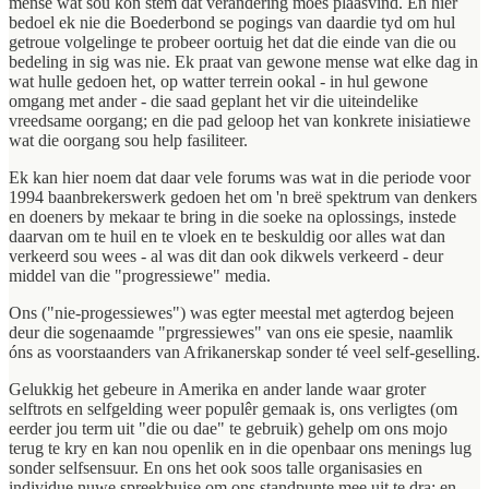
mense wat sou kon stem dat verandering moes plaasvind. En hier
bedoel ek nie die Boederbond se pogings van daardie tyd om hul
getroue volgelinge te probeer oortuig het dat die einde van die ou
bedeling in sig was nie. Ek praat van gewone mense wat elke dag in
wat hulle gedoen het, op watter terrein ookal - in hul gewone
omgang met ander - die saad geplant het vir die uiteindelike
vreedsame oorgang; en die pad geloop het van konkrete inisiatiewe
wat die oorgang sou help fasiliteer.
Ek kan hier noem dat daar vele forums was wat in die periode voor
1994 baanbrekerswerk gedoen het om 'n breë spektrum van denkers
en doeners by mekaar te bring in die soeke na oplossings, instede
daarvan om te huil en te vloek en te beskuldig oor alles wat dan
verkeerd sou wees - al was dit dan ook dikwels verkeerd - deur
middel van die "progressiewe" media.
Ons ("nie-progessiewes") was egter meestal met agterdog bejeen
deur die sogenaamde "prgressiewes" van ons eie spesie, naamlik
óns as voorstaanders van Afrikanerskap sonder té veel self-geselling.
Gelukkig het gebeure in Amerika en ander lande waar groter
selftrots en selfgelding weer populêr gemaak is, ons verligtes (om
eerder jou term uit "die ou dae" te gebruik) gehelp om ons mojo
terug te kry en kan nou openlik en in die openbaar ons menings lug
sonder selfsensuur. En ons het ook soos talle organisasies en
individue nuwe spreekbuise om ons standpunte mee uit te dra; en