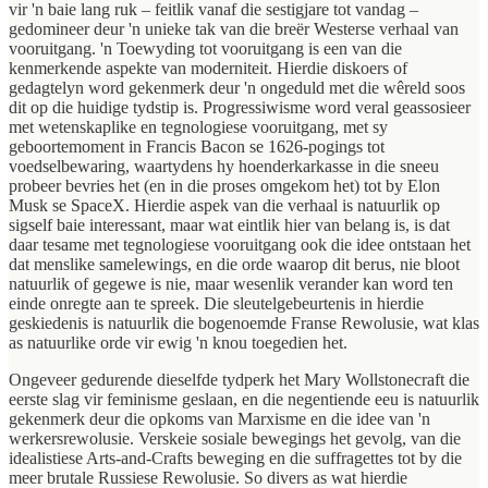
vir 'n baie lang ruk – feitlik vanaf die sestigjare tot vandag –
gedomineer deur 'n unieke tak van die breër Westerse verhaal van
vooruitgang. 'n Toewyding tot vooruitgang is een van die
kenmerkende aspekte van moderniteit. Hierdie diskoers of
gedagtelyn word gekenmerk deur 'n ongeduld met die wêreld soos
dit op die huidige tydstip is. Progressiwisme word veral geassosieer
met wetenskaplike en tegnologiese vooruitgang, met sy
geboortemoment in Francis Bacon se 1626-pogings tot
voedselbewaring, waartydens hy hoenderkarkasse in die sneeu
probeer bevries het (en in die proses omgekom het) tot by Elon
Musk se SpaceX. Hierdie aspek van die verhaal is natuurlik op
sigself baie interessant, maar wat eintlik hier van belang is, is dat
daar tesame met tegnologiese vooruitgang ook die idee ontstaan het
dat menslike samelewings, en die orde waarop dit berus, nie bloot
natuurlik of gegewe is nie, maar wesenlik verander kan word ten
einde onregte aan te spreek. Die sleutelgebeurtenis in hierdie
geskiedenis is natuurlik die bogenoemde Franse Rewolusie, wat klas
as natuurlike orde vir ewig 'n knou toegedien het.
Ongeveer gedurende dieselfde tydperk het Mary Wollstonecraft die
eerste slag vir feminisme geslaan, en die negentiende eeu is natuurlik
gekenmerk deur die opkoms van Marxisme en die idee van 'n
werkersrewolusie. Verskeie sosiale bewegings het gevolg, van die
idealistiese Arts-and-Crafts beweging en die suffragettes tot by die
meer brutale Russiese Rewolusie. So divers as wat hierdie