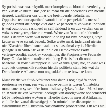
Sy posisie was waarskynlik meer kompleks as bloot die verdediging
van klassieke liberalisme
per se
, maar vir die doeleindes van hierdie
gesprek identifiseer ons dit as die breë liberale gedagtelyn.
Opposisie teenoor apartheid vanuit hierdie perspektief is meestal
geloods vanuit die perspektief dat elke persoon 'n volwasse individu
is wat outonoom, rasioneel en self-geldend is en dus verdien om as
volwassene gerespekteer te word. Wette van 'n onderdrukkende
staat is daarom wette wat individue se reg tot vrye beweging, vrye
keuse en vrye spraak beperk. Sulke wette maak inderdaad nie sin
nie. Klassieke liberalisme maak net sin as almal vry is. Hierdie
gedagte is in Suid-Afrika deur die ou Demokratiese Party
verteenwoordig, asook sy voorganger, die Progressiewe Federale
Party. Omdat hierdie tradisie eintlik eg Brits is, het dit nooit
heeltemal 'n volle vastrapplek in Suid-Afrika gekry nie, en daar was
altyd iets ongemaklik rondom hierdie politieke stem, iets wat die
Demokratiese Alliansie nou nog sukkel om te bowe te kom.
Maar vir die wit Suid-Afrikaner was daar is nog altyd 'n ander
progressiewe stem, een wat 'n samevoeging is tussen Christelike
moralisme en sy sekulêre humanistiese gelykes, 'n skeut Marxisme,
en 'n variasie van Westerse ideologië van doodgewone boheemsheid
tot by hedendaagse
wokeness
. Hierdie groep is meestal Afrikaans,
en hulle het vanaf die sestigerjare 'n ruimte buite die amptelike
staatskultuur van Christelik-Nasionalisme probeer vind. Dit was nie