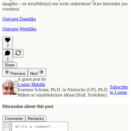
daagliks – en terselfdertyd ons werk ondersteun? Kies hieronder jou
voorkeur.
Ontvang Daagliks
Ontvang Weekliks
7
1
Share
Previous
Next
A guest post by
Louise Mabille
Subscribe
Erasmus Scholar, Ph.D. in Nietzsche (UP), Ph.D.
to Louise
Milton se republiekeinse ideaal (Hull, Yorkshire).
Discussion about this post
Comments
Restacks