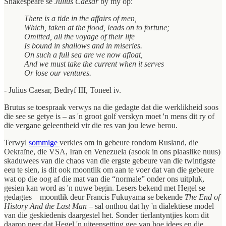
Shakespeare se
Julius Caesar
by my op:
There is a tide in the affairs of men,
Which, taken at the flood, leads on to fortune;
Omitted, all the voyage of their life
Is bound in shallows and in miseries.
On such a full sea are we now afloat,
And we must take the current when it serves
Or lose our ventures.
- Julius Caesar, Bedryf III, Toneel iv.
Brutus se toespraak verwys na die gedagte dat die werklikheid soos
die see se getye is – as 'n groot golf verskyn moet 'n mens dit ry of
die vergane geleentheid vir die res van jou lewe berou.
Terwyl
sommige
verkies om in gebeure rondom Rusland, die
Oekraïne, die VSA, Iran en Venezuela (asook in ons plaaslike nuus)
skaduwees van die chaos van die ergste gebeure van die twintigste
eeu te sien, is dit ook moontlik om aan te voer dat van die gebeure
wat op die oog af die mat van die “normale” onder ons uitpluk,
gesien kan word as 'n nuwe begin. Lesers bekend met Hegel se
gedagtes – moontlik deur Francis Fukuyama se bekende
The End of
History And the Last Man
– sal onthou dat hy 'n dialektiese model
van die geskiedenis daargestel het. Sonder tierlantyntjies kom dit
daarop neer dat Hegel 'n uiteensetting gee van hoe idees en die