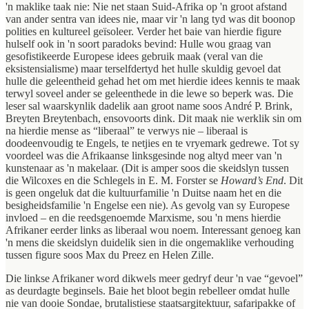
'n maklike taak nie: Nie net staan Suid-Afrika op 'n groot afstand
van ander sentra van idees nie, maar vir 'n lang tyd was dit boonop
polities en kultureel geïsoleer. Verder het baie van hierdie figure
hulself ook in 'n soort paradoks bevind: Hulle wou graag van
gesofistikeerde Europese idees gebruik maak (veral van die
eksistensialisme) maar terselfdertyd het hulle skuldig gevoel dat
hulle die geleentheid gehad het om met hierdie idees kennis te maak
terwyl soveel ander se geleenthede in die lewe so beperk was. Die
leser sal waarskynlik dadelik aan groot name soos André P. Brink,
Breyten Breytenbach, ensovoorts dink. Dit maak nie werklik sin om
na hierdie mense as “liberaal” te verwys nie – liberaal is
doodeenvoudig te Engels, te netjies en te vryemark gedrewe. Tot sy
voordeel was die Afrikaanse linksgesinde nog altyd meer van 'n
kunstenaar as 'n makelaar. (Dit is amper soos die skeidslyn tussen
die Wilcoxes en die Schlegels in E. M. Forster se
Howard’s End
. Dit
is geen ongeluk dat die kultuurfamilie 'n Duitse naam het en die
besigheidsfamilie 'n Engelse een nie). As gevolg van sy Europese
invloed – en die reedsgenoemde Marxisme, sou 'n mens hierdie
Afrikaner eerder links as liberaal wou noem. Interessant genoeg kan
'n mens die skeidslyn duidelik sien in die ongemaklike verhouding
tussen figure soos Max du Preez en Helen Zille.
Die linkse Afrikaner word dikwels meer gedryf deur 'n vae “gevoel”
as deurdagte beginsels. Baie het bloot begin rebelleer omdat hulle
nie van dooie Sondae, brutalistiese staatsargitektuur, safaripakke of