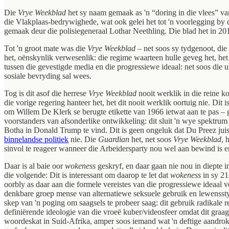
Die
Vrye Weekblad
het sy naam gemaak as 'n “doring in die vlees” va
die Vlakplaas-bedrywighede, wat ook gelei het tot 'n voorlegging by 
gemaak deur die polisiegeneraal Lothar Neethling. Die blad het in 2019
Tot 'n groot mate was die
Vrye Weekblad
– net soos sy tydgenoot, die
het, oënskynlik verwesenlik: die regime waarteen hulle geveg het, het
tussen die gevestigde media
en die progressiewe ideaal: net soos die u
sosiale bevryding sal wees.
Tog is dit asof die herrese
Vrye Weekblad
nooit werklik in die reine 
die vorige regering hanteer het, het dit nooit werklik oortuig nie. Dit 
om Willem De Klerk se berugte etikette van 1966 ietwat aan te pas –
voorstanders van afsonderlike ontwikkeling: dit sluit 'n wye spektru
Botha in Donald Trump te vind.
Dit is geen ongeluk dat Du Preez jui
binnelandse politiek
nie. Die
Guardian
het, net soos
Vrye Weekblad
, 
sinvol te reageer wanneer die Arbeidersparty nou wel aan bewind is 
Daar is al baie oor
wokeness
geskryf, en daar gaan nie nou in diepte 
die volgende: Dit is interessant om daarop te let dat
wokeness
in sy 2
oorbly as daar aan die formele vereistes van die progressiewe ideaal v
denkbare groep mense van alternatiewe seksuele gebruik en lewensstyl
skep van 'n poging om saagsels te probeer saag: dit gebruik radikale r
definiërende ideologie van die vroeë kuber/videosfeer omdat dit graa
woordeskat in Suid-Afrika, amper soos iemand wat 'n deftige aandrok n