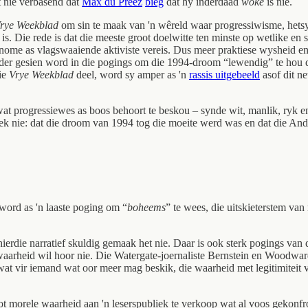
t nie verbasend dat
Max du Preez
bieg
dat hy inderdaad
woke
is nie.
rye Weekblad
om sin te maak van 'n wêreld waar progressiwisme, hetsy
d is. Die rede is dat die meeste groot doelwitte ten minste op wetlike en
ome as vlagswaaiende aktiviste vereis. Dus meer praktiese wysheid en 
erder gesien word in die pogings om die 1994-droom “lewendig” te hou d
die
Vrye Weekblad
deel, word sy amper as 'n
rassis uitgebeeld
asof dit ne
wat progressiewes as boos behoort te beskou – synde wit, manlik, ryk en 
jek nie: dat die droom van 1994 tog die moeite werd was en dat die Ander
 word as 'n laaste poging om “
boheems
” te wees, die uitskieterstem va
 hierdie narratief skuldig gemaak het nie. Daar is ook sterk pogings v
waarheid wil hoor nie. Die Watergate-joernaliste Bernstein en Woodward
t vir iemand wat oor meer mag beskik, die waarheid met legitimiteit ve
ot morele waarheid aan 'n leserspubliek te verkoop wat al voos gekonfron