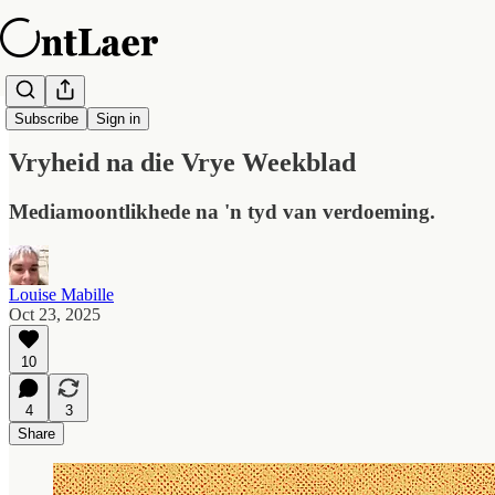
OntLaer Daagliks
Subscribe
Sign in
Vryheid na die Vrye Weekblad
Mediamoontlikhede na 'n tyd van verdoeming.
Louise Mabille
Oct 23, 2025
10
4
3
Share