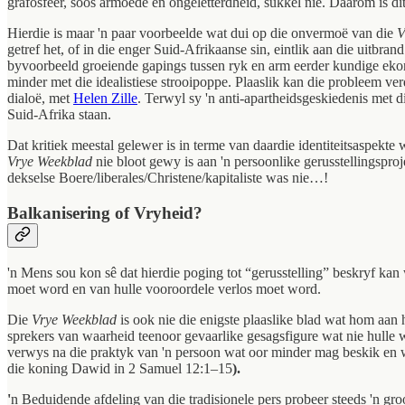
grafosfeer, soos armoede en ongeletterdheid, sukkel nie. Daarom is di
Hierdie is maar 'n paar voorbeelde wat dui op die onvermoë van die
V
getref het, of in die enger Suid-Afrikaanse sin, eintlik aan die uitbran
byvoorbeeld groeiende gapings tussen ryk en arm eerder kundige ekon
minder met die idealistiese strooipoppe. Plaaslik kan die probleem v
dialoë, met
Helen Zille
. Terwyl sy 'n anti-apartheidsgeskiedenis met 
Suid-Afrika staan.
Dat kritiek meestal gelewer is in terme van daardie identiteitsaspekte 
Vrye Weekblad
nie bloot gewy is aan 'n persoonlike gerusstellingspro
dekselse Boere/liberales/Christene/kapitaliste was nie…!
Balkanisering of Vryheid?
'n Mens sou kon sê dat hierdie poging tot “gerusstelling” beskryf kan
moet word en van hulle vooroordele verlos moet word.
Die
Vrye Weekblad
is ook nie die enigste plaaslike blad wat hom aan
sprekers van waarheid teenoor gevaarlike gesagsfigure wat nie hulle 
verwys na die praktyk van 'n persoon wat oor minder mag beskik en wa
die koning Dawid in 2 Samuel 12:1–15
).
'
n Beduidende afdeling van die tradisionele pers probeer steeds 'n gro