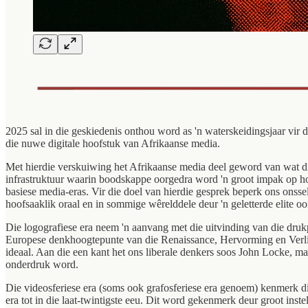
2025 sal in die geskiedenis onthou word as 'n waterskeidingsjaar vir 
die nuwe digitale hoofstuk van Afrikaanse media.
Met hierdie verskuiwing het Afrikaanse media deel geword van wat die
infrastruktuur waarin boodskappe oorgedra word 'n groot impak op h
basiese media-eras. Vir die doel van hierdie gesprek beperk ons onssel
hoofsaaklik oraal en in sommige wêrelddele deur 'n geletterde elite oo
Die logografiese
era neem 'n aanvang met die uitvinding van die druk
Europese denkhoogtepunte van die Renaissance, Hervorming en Verligti
ideaal. Aan die een kant het ons liberale denkers soos John Locke, ma
onderdruk word.
Die videosferiese era (soms ook grafosferiese era genoem)
kenmerk di
era tot in die laat-twintigste eeu. Dit word gekenmerk deur groot ins