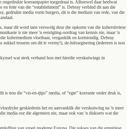
l in ongedrukte koerantpapier toegedraai is. Alhoewel daar heelwat
e en feite van die “establishment” is. Debray verbind dit aan die
sy, gedrukte media vorm burgers, dit is die medium van rede, van die
kandaal.
ees, maar dit word tans verswelg deur die opkoms van die kubersferiese
nikasie is nie meer 'n eenrigting-oordrag van kennis nie, maar 'n
in die kubermedium vloeibaar, verganklik en kortstondig. Debray
s sukkel trouens om dit te vermy!), de-hiërargisering (iedereen is nou
rskynsel wat sterk verband hou met hierdie verskuiwings in
dit is nou die “vis-en-tjips” media, of “egte” koerante onder druk is,
 invloedryke geskiedenis het en aanvanklik die verskuiwing na 'n meer
n die media oor die algemeen nie, maar ook van 'n diskoers wat die
ontploffing van vroeë moderne Europa. Die sukses van die empiriese