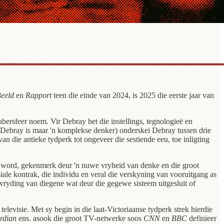
eeld
en
Rapport
teen die einde van 2024, is 2025 die eerste jaar van
ersfeer noem. Vir Debray het die instellings, tegnologieë en
(Debray is maar 'n komplekse denker) onderskei Debray tussen drie
van die antieke tydperk tot ongeveer die sestiende eeu, toe inligting
rs word, gekenmerk deur 'n nuwe vryheid van denke en die groot
iale kontrak, die individu en veral die verskyning van vooruitgang
as
evryding van diegene wat deur die gegewe sisteem uitgesluit of
levisie. Met sy begin in die laat-Victoriaanse tydperk strek hierdie
rdian
ens. asook die groot TV-netwerke soos
CNN
en
BBC
definieer