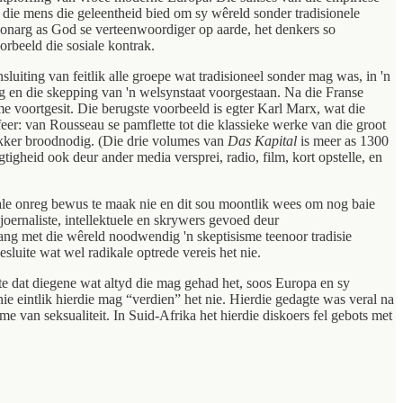
e die mens die geleentheid bied om sy wêreld sonder tradisionele
e monarg as God se verteenwoordiger op aarde, het denkers so
rbeeld die sosiale kontrak.
luiting van feitlik alle groepe wat tradisioneel sonder mag was, in 'n
g en die skepping van 'n welsynstaat voorgestaan. Na die Franse
me voortgesit. Die berugste voorbeeld is egter Karl Marx, wat die
sfeer: van Rousseau se pamflette tot die klassieke werke van die groot
ukker broodnodig. (Die drie volumes van
Das Kapital
is meer as 1300
gtigheid ook deur ander media versprei, radio, film, kort opstelle, en
ale onreg bewus te maak nie en dit sou moontlik wees om nog baie
 joernaliste, intellektuele en skrywers gevoed deur
mgang met die wêreld noodwendig 'n skeptisisme teenoor tradisie
esluite wat wel radikale optrede vereis het nie.
gte dat diegene wat altyd die mag gehad het, soos Europa en sy
e eintlik hierdie mag “verdien” het nie. Hierdie gedagte was veral na
 van seksualiteit. In Suid-Afrika het hierdie diskoers fel gebots met