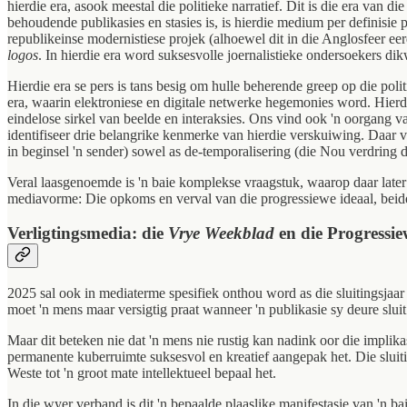
hierdie era, asook meestal die politieke narratief. Dit is die era van 
behoudende publikasies en stasies is, is hierdie medium per definisie 
republikeinse modernistiese projek (alhoewel dit in die Anglosfeer e
logos
. In hierdie era word suksesvolle joernalistieke ondersoekers d
Hierdie era se pers is tans besig om hulle beherende greep op die poli
era, waarin elektroniese en digitale netwerke hegemonies word. Hierd
eindelose sirkel van beelde en interaksies. Ons vind ook 'n oorgang v
identifiseer drie belangrike kenmerke van hierdie verskuiwing. Daar vi
in beginsel 'n sender) sowel as de-temporalisering (die Nou
verdring d
Veral laasgenoemde is 'n baie komplekse vraagstuk, waarop daar later 
mediavorme: Die opkoms en verval van die progressiewe ideaal, beid
Verligtingsmedia: die
Vrye Weekblad
en die Progressi
2025 sal ook in mediaterme spesifiek onthou word as die sluitingsjaar
moet 'n mens maar versigtig praat wanneer 'n publikasie sy deure sluit.
Maar dit beteken nie dat 'n mens nie rustig kan nadink oor die implika
permanente kuberruimte suksesvol en kreatief aangepak het. Die sluit
Weste tot 'n groot mate intellektueel bepaal het.
In die wyer verband is dit 'n bepaalde plaaslike manifestasie van 'n ba