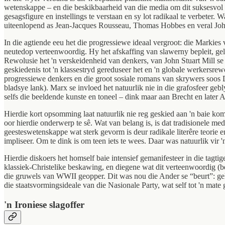
wetenskappe – en die beskikbaarheid van die media om dit suksesvol te
gesagsfigure en instellings te verstaan en sy lot radikaal te verbete
uiteenlopend as Jean-Jacques Rousseau, Thomas Hobbes en veral John L
In die agtiende eeu het die progressiewe ideaal vergroot: die Markies 
neutedop verteenwoordig. Hy het afskaffing van slawerny bepleit, gel
Rewolusie het 'n verskeidenheid van denkers, van John Stuart Mill se u
geskiedenis tot 'n klassestryd gereduseer het en 'n globale werkersrew
progressiewe denkers en die groot sosiale romans van skrywers soos 
bladsye lank). Marx se invloed het natuurlik nie in die grafosfeer gebly
selfs die beeldende kunste en toneel – dink maar aan Brecht en later A
Hierdie kort opsomming laat natuurlik nie reg geskied aan 'n baie k
oor hierdie onderwerp te sê. Wat van belang is, is dat tradisionele med
geesteswetenskappe wat sterk gevorm is deur radikale literêre teorie e
impliseer. Om te dink is om teen iets te wees. Daar was natuurlik vir 'n
Hierdie diskoers het homself baie intensief gemanifesteer in die tagt
klassiek-Christelike beskawing, en diegene wat dit verteenwoordig (be
die gruwels van WWII geopper. Dit was nou die Ander se “beurt”: geko
die staatsvormingsideale van die Nasionale Party, wat self tot 'n mate
'n Ironiese slagoffer