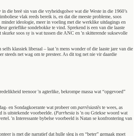
 in die breë sin van die vryheidsgolwe wat die Weste in die 1960’s
 simboliese vlak reeds bereik is, en dat die meeste probleme, soos
minder ideologie, meer in voeling met die werklike uitdagings en
eur gerieflike sondebokke te vind. Sprekend is een van die laaste
t skurke soos sy is wat tussen die ANC en 'n skitterende suksevolle
selfs klassiek liberaal – laat 'n mens wonder of die laaste jare van die
 steeds net wag om te presteer. As dit tog net nie vir daardie
n redelikheid teenoor 'n agterlike, bekrompe massa wat “opgevoed”
an dag- en Sondagkoerante wat probeer om
parrēsiastēs
te wees, as
 is uitstekende voorbeelde. (
Parrhesia
is 'n ou Griekse woord wat
rtel. 'n Interessante bybelse voorbeeld is Natan se konfrontering van
teer is met die narratief dat hulle sleg is en “beter” gemaak moet