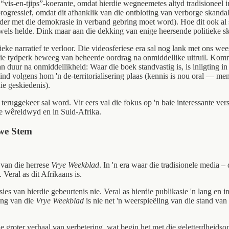
die “vis-en-tjips”-koerante, omdat hierdie wegneemetes altyd tradisionee
progressief, omdat dit afhanklik van die ontbloting van verborge skandal
erder met die demokrasie in verband gebring moet word). Hoe dit ook al 
ikwels helde. Dink maar aan die dekking van enige heersende politieke s
tieke narratief te verloor. Die videosferiese era sal nog lank met ons w
ie tydperk beweeg van beheerde oordrag na onmiddellike uitruil. Kommu
an duur na onmiddellikheid: Waar die boek standvastig is, is inligting 
nd volgens hom 'n de-territorialisering plaas (kennis is nou oral — men
ie geskiedenis).
teruggekeer sal word. Vir eers val die fokus op 'n baie interessante ve
e wêreldwyd en in Suid-Afrika.
ewe Stem
 van die herrese
Vrye Weekblad
. In 'n era waar die tradisionele media – 
 Veral as dit Afrikaans is.
sies van hierdie gebeurtenis nie. Veral as hierdie publikasie 'n lang en
ing van die
Vrye Weekblad
is nie net 'n weerspieëling van die stand va
ie groter verhaal van verbetering,
wat begin het met die geletterdheids