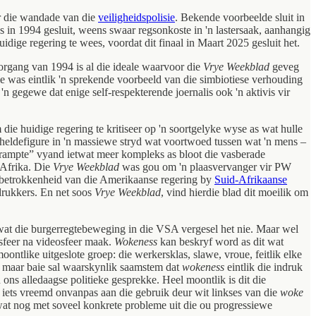
or die wandade van die
veiligheidspolisie
. Bekende voorbeelde sluit in
 in 1994 gesluit, weens swaar regsonkoste in 'n lastersaak, aanhangig
idige regering te wees, voordat dit finaal in Maart 2025 gesluit het.
oorgang van 1994 is al die ideale waarvoor die
Vrye Weekblad
geveg
e was eintlik 'n sprekende voorbeeld van die simbiotiese verhouding
'n gegewe dat enige self-respekterende joernalis ook 'n aktivis vir
ie huidige regering te kritiseer op 'n soortgelyke wyse as wat hulle
n as heldefigure in 'n massiewe stryd wat voortwoed tussen wat 'n mens –
krampte” vyand ietwat meer kompleks as bloot die vasberade
-Afrika. Die
Vrye Weekblad
was gou om 'n plaasvervanger vir PW
e betrokkenheid van die Amerikaanse regering by
Suid-Afrikaanse
drukkers. En net soos
Vrye Weekblad
, vind hierdie blad dit moeilik om
 wat die burgerregtebeweging in die VSA vergesel het nie. Maar wel
osfeer na videosfeer maak.
Wokeness
kan beskryf word as dit wat
ontlike uitgeslote groep: die werkersklas, slawe, vroue, feitlik elke
e, maar baie sal waarskynlik saamstem dat
wokeness
eintlik die indruk
 ons alledaagse politieke gesprekke. Heel moontlik is dit die
 iets vreemd onvanpas aan die gebruik deur wit linkses van die
woke
 wat nog met soveel konkrete probleme uit die ou progressiewe