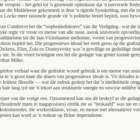
 versprei – het gelei tot 'n groeiende optimisme dat 'n universele Red
r. Waar die Middeleeue gekenmerk is deur 'n rigiede Synsketting, met di
ocke meer rasionele gronde vir 'n politieke bestel bepleit, soos byvoo
van Condorcet het die “oopheidsdiskoers” van die Verligting– wat die ins
yke regte vir vroue en mense van alle rasse, asook universele opvoedin
tilitarisme tot die laat-Victoriaanse melioriste, vorme van progressivis
olusie bepleit het. Die progressiewe ideaal het sterk gerus op die grafo
Dickens, Eliot, Zola en Dostoyevsky was 'n gewillige en geduldige dr
 nie. In die vroeë twintigste eeu het die gedagte van groter sosiale gere
rthur Miller.
omplekse verhaal waar die gedrukte woord gebruik is om mense van sosi
ia in 'n groot mate die draers van progressiewe ideale is. Vir dekades is
n kritiese filosofie — wat die indruk geskep het dat 'n intellektuele o
 baie lang tyd nie 'n tekort aan strukturele onregte en onwyse militêre b
igerjare van die vorige eeu. Opsommend kan ons dit beskryf as die geda
houdende mans in magsposisies) eintlik nie so “beskaafd” was nie en ni
loniseerdes, die werkersklasse, vroue, en mense met alternatiewe vorme
 gesien kan word as 'n reaksie op Britse imperialisme.