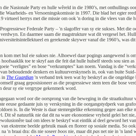
n die Nasionale Party en hulle wêreld in die 1980’s, met onthullings o
die Waarheids- en Versoeningskomissie in 1997. Die blad het egter reeds
 virtueel herrys met die missie om ook 'n doring in die vlees van die hu
 Progressiewe Federale Party – 'n slagoffer van sy eie sukses. Met die 
verdwyn. En daarmee saam die magstrukture wat dit vergesel het. Hull
niversiteitsintellektueel en gerekende skrywer vanaf die 1960’s, was dit 
kon kom met hul eie sukses nie. Alhoewel daar pogings aangewend is om d
is hoofsaaklik toe te skryf aan die feit dat hulle hulself steeds sou sie
 goeie “verligtes” en bose “verkramptes” kan noem. Vandag is die “ver
m van behoudende denkers en kultuurverskynsels in, ook van buite Suid
s in
The Guardian
'n verband trek teen wat hy beskryf as die ongeldig
homself graag geposisioneer as die progressiewe stem teen die bose ver
en deur sy eie vergrype gekenmerk word.
ingegaan word oor die oorsprong van die beweging in die straatkultuur
1ste eeuse gedaante juis sy verskyning in die oorgangstydperk van graf
oldoen is. In die Weste is daar stemregtelike erkenning gegee aan elke mo
. Dit sê natuurlik nie dat dit na ware ekonomiese vryheid gelei het ni
ewolusionêre taal om idees te beskryf wat eintlik al deel geword het van
g van ekstreme beelde gebruik maak en floreer op sosiale media. So ook
a 'n braai dra: dis nie soseer
boos
nie, maar dit
pas
net nie in 'n land