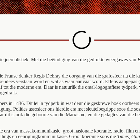
die joernalistiek. Met die beëindiging van die gedrukte weergawes van
B
 Franse denker Regis Debray die oorgang van die grafosfeer na die kub
oe idees verstaan word en wat as waar aanvaar word. Effens aangepas 
f tot die moderne era. Daar is natuurlik die oraal-logografiese tydperk
,
rgedra is.
pers in 1436. Dit lei 'n tydperk in wat deur die geskrewe boek oorhee
ng. Polities assosieer ons hierdie era met sleutelbegrippe soos die
s
os
ar dit is ook die geboorte van die Marxisme, en die gedagtes van die b
e era van massakommunikasie: groot nasionale koerante, radio, film en te
telllings en eenrigtingkommunikasie. Groot koerante soos die
Times, Gua