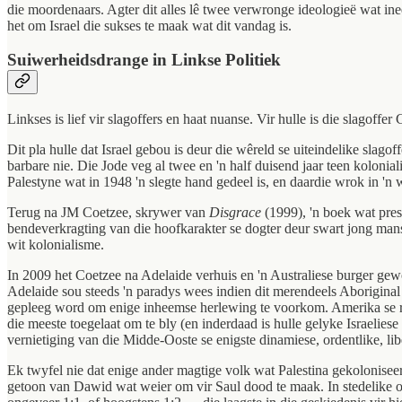
die moordenaars. Agter dit alles lê twee verwronge ideologieë wat in
het om Israel die sukses te maak wat dit vandag is.
Suiwerheidsdrange in Linkse Politiek
Linkses is lief vir slagoffers en haat nuanse. Vir hulle is die slagoff
Dit pla hulle dat Israel gebou is deur die wêreld se uiteindelike slago
barbare nie. Die Jode veg al twee en 'n half duisend jaar teen kolonia
Palestyne wat in 1948 'n slegte hand gedeel is, en daardie wrok in 
Terug na JM Coetzee, skrywer van
Disgrace
(1999), 'n boek wat pres
bendeverkragting van die hoofkarakter se dogter deur swart jong mans
wit kolonialisme.
In 2009 het Coetzee na Adelaide verhuis en 'n Australiese burger ge
Adelaide sou steeds 'n paradys wees indien dit merendeels Aborigina
gepleeg word om enige inheemse herlewing te voorkom. Amerika se rasse
die meeste toegelaat om te bly (en inderdaad is hulle gelyke Israelies
vernietiging van die Midde-Ooste se enigste dinamiese, ordentlike, lib
Ek twyfel nie dat enige ander magtige volk wat Palestina gekoloniseer
getoon van Dawid wat weier om vir Saul dood te maak. In stedelike oo