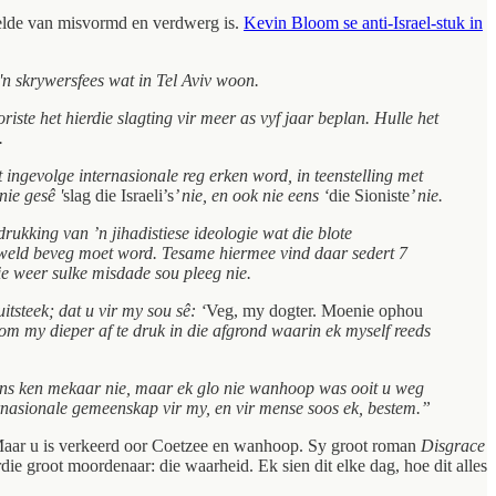
stelde van misvormd en verdwerg is.
Kevin Bloom se anti-Israel-stuk in
'n skrywersfees wat in Tel Aviv woon.
iste het hierdie slagting vir meer as vyf jaar beplan. Hulle het
.
ingevolge internasionale reg erken word, in teenstelling met
nie gesê '
slag die Israeli’s
’ nie, en ook nie eens ‘
die Sioniste
’ nie.
rukking van ’n jihadistiese ideologie wat die blote
eweld beveg moet word. Tesame hiermee vind daar sedert 7
e weer sulke misdade sou pleeg nie.
steek; dat u vir my sou sê: ‘
Veg, my dogter. Moenie ophou
s om my dieper af te druk in die afgrond waarin ek myself reeds
t. Ons ken mekaar nie, maar ek glo nie wanhoop was ooit u weg
ternasionale gemeenskap vir my, en vir mense soos ek, bestem.”
e. Maar u is verkeerd oor Coetzee en wanhoop. Sy groot roman
Disgrace
e groot moordenaar: die waarheid. Ek sien dit elke dag, hoe dit alles