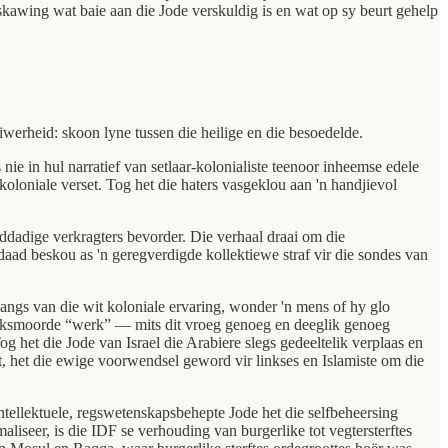
skawing wat baie aan die Jode verskuldig is en wat op sy beurt gehelp
suiwerheid: skoon lyne tussen die heilige en die besoedelde.
nie in hul narratief van setlaar-kolonialiste teenoor inheemse edele
koloniale verset. Tog het die haters vasgeklou aan 'n handjievol
lddadige verkragters bevorder. Die verhaal draai om die
aad beskou as 'n geregverdigde kollektiewe straf vir die sondes van
angs van die wit koloniale ervaring, wonder 'n mens of hy glo
volksmoorde “werk” — mits dit vroeg genoeg en deeglik genoeg
 het die Jode van Israel die Arabiere slegs gedeeltelik verplaas en
et, het die ewige voorwendsel geword vir linkses en Islamiste om die
intellektuele, regswetenskapsbehepte Jode het die selfbeheersing
iseer, is die IDF se verhouding van burgerlike tot vegtersterftes