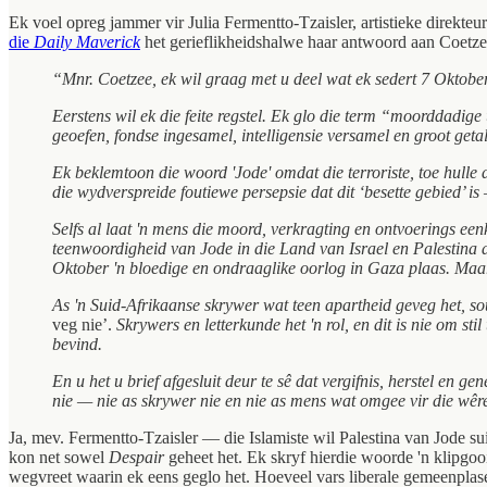
Ek voel opreg jammer vir Julia Fermentto-Tzaisler, artistieke direkte
die
Daily Maverick
het gerieflikheidshalwe haar antwoord aan Coetzee u
“Mnr. Coetzee, ek wil graag met u deel wat ek sedert 7 Oktober 
Eerstens wil ek die feite regstel. Ek glo die term “moorddadige 
geoefen, fondse ingesamel, intelligensie versamel en groot ge
Ek beklemtoon die woord 'Jode' omdat die terroriste, toe hulle
die wydverspreide foutiewe persepsie dat dit ‘besette gebied’ is
Selfs al laat 'n mens die moord, verkragting en ontvoerings een
teenwoordigheid van Jode in die Land van Israel en Palestina
Oktober 'n bloedige en ondraaglike oorlog in Gaza plaas. Maar
As 'n Suid-Afrikaanse skrywer wat teen apartheid geveg het, so
veg nie’.
Skrywers en letterkunde het 'n rol, en dit is nie om st
bevind.
En u het u brief afgesluit deur te sê dat vergifnis, herstel en
nie — nie as skrywer nie en nie as mens wat omgee vir die wêrel
Ja, mev. Fermentto-Tzaisler — die Islamiste wil Palestina van Jode s
kon net sowel
Despair
geheet het. Ek skryf hierdie woorde 'n klipgoo
wegvreet waarin ek eens geglo het. Hoeveel vars liberale gemeenplase