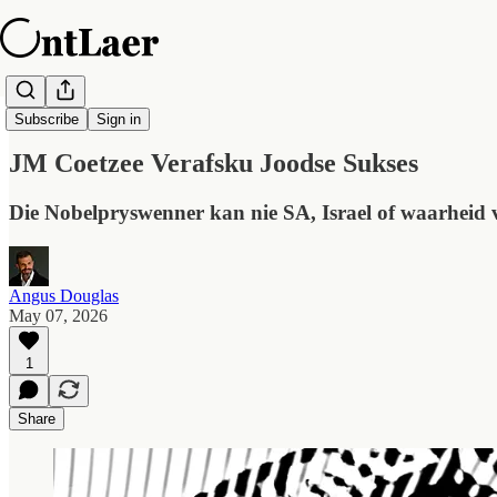
OntLaer Daagliks
Subscribe
Sign in
JM Coetzee Verafsku Joodse Sukses
Die Nobelpryswenner kan nie SA, Israel of waarheid v
Angus Douglas
May 07, 2026
1
Share