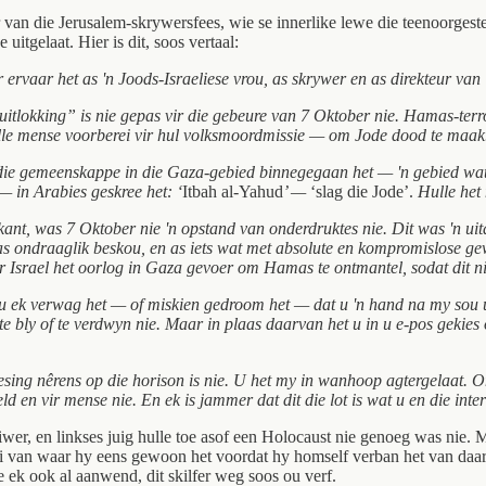
ur van die Jerusalem-skrywersfees, wie se innerlike lewe die teenoorge
itgelaat. Hier is dit, soos vertaal:
ervaar het as 'n Joods-Israeliese vrou, as skrywer en as direkteur van 
uitlokking” is nie gepas vir die gebeure van 7 Oktober nie. Hamas-terror
talle mense voorberei vir hul volksmoordmissie — om Jode dood te maak
 die gemeenskappe in die Gaza-gebied binnegegaan het — 'n gebied wat 
 — in Arabies geskree het: ‘
Itbah al-Yahud
’ —
‘slag die Jode’.
Hulle het 
kant, was 7 Oktober nie 'n opstand van onderdruktes nie. Dit was 'n uitd
 as ondraaglik beskou, en as iets wat met absolute en kompromislose g
 Israel het oorlog in Gaza gevoer om Hamas te ontmantel, sodat dit ni
u ek verwag het — of miskien gedroom het — dat u 'n hand na my sou uit
il te bly of te verdwyn nie. Maar in plaas daarvan het u in u e-pos gekie
 genesing nêrens op die horison is nie. U het my in wanhoop agtergelaa
d en vir mense nie. En ek is jammer dat dit die lot is wat u en die in
uiwer, en linkses juig hulle toe asof een Holocaust nie genoeg was ni
i van waar hy eens gewoon het voordat hy homself verban het van daardi
 ek ook al aanwend, dit skilfer weg soos ou verf.