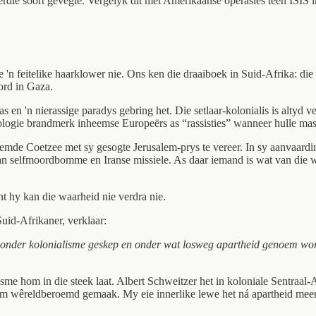
ierdie soort gevegte. Vergelyk dit met Amerikaanse operasies teen ISIS 
'n feitelike haarklower nie. Ons ken die draaiboek in Suid-Afrika: die 
ord in Gaza.
n 'n nierassige paradys gebring het. Die setlaar-kolonialis is altyd v
eologie brandmerk inheemse Europeërs as “rassisties” wanneer hulle mass
emde Coetzee met sy gesogte Jerusalem-prys te vereer. In sy aanvaardin
n selfmoordbomme en Iranse missiele. As daar iemand is wat van die waa
nt hy kan die waarheid nie verdra nie.
uid-Afrikaner, verklaar:
der kolonialisme geskep en onder wat losweg apartheid genoem word ve
e hom in die steek laat. Albert Schweitzer het in koloniale Sentraal-
om wêreldberoemd gemaak. My eie innerlike lewe het ná apartheid meer