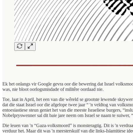
Ek het onlangs vir Google gevra oor die bewering dat Israel volksm
was, nie bloot oorlogsmisdade of militêre oordaad nie.
Toe, laat in April, het een van die wêreld se grootste lewende skrywe
dat die staat Israel oor die afgelope twee jaar “ 'n veldtog van vol
entoesiastiese steun geniet het van die meeste Israeliese burgers, “i
Nobelpryswenner sal dit baie jare neem om Israel se naam te suiwer, 
Die leuen van 'n “Gaza-volksmoord” is monsteragtig. Dit is 'n verdraa
verduur het. Maar dit was 'n meesterskuif van die links-Islamitiese i