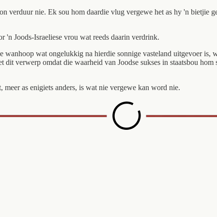
n verduur nie. Ek sou hom daardie vlug vergewe het as hy 'n bietjie ge
r 'n Joods-Israeliese vrou wat reeds daarin verdrink.
wanhoop wat ongelukkig na hierdie sonnige vasteland uitgevoer is, waa
 dit verwerp omdat die waarheid van Joodse sukses in staatsbou hom sou
it, meer as enigiets anders, is wat nie vergewe kan word nie.