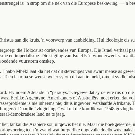
eenstrengel is: 'n strop om die nek van die Europese beskawing — 'n be
er Christus aan die kruis, 'n voorwerp van aanbidding. Hul ideologie eis 
ffergroep: die Holocaust-oorlewendes van Europa. Die Israel-verhaal pas 
lisme en imperialisme. Die stigting van Israel is 'n wonderwerk van anti-
'n woedende vuurstorm omskep.
. Thabo Mbeki laat kla het dat dit stereotipes van swart mense as gewe
. Teen haar pa se wense weier sy om dit aan te meld, omdat sy die misd
word. Hy noem Adelaide 'n “paradys.” Gegewe dat sy oeuvre rus op die 
l was. Eerlike Argentyne, Amerikaners of Australiërs moet erken dat 
probleme is nie inheems nie; dit is ingevoer: verslaafde Afrikane. Tog
e burgers). Daardie “vlugtelinge” wat uit die konflik van 1948 gevlug h
eraal-demokratiese land na te jaag.
 het, lankal die Arabiere sou uitgewis het nie. Maar die boekgeleerde, 
rlogvoering teen 'n vyand wat burgerlike ongevalle doelbewus maksimal