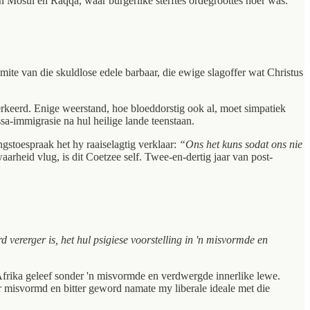
in Mosul en Raqqa, waar burgerlike sterftes ordegroottes hoër was.
mite van die skuldlose edele barbaar, die ewige slagoffer wat Christus
erkeerd. Enige weerstand, hoe bloeddorstig ook al, moet simpatiek
a-immigrasie na hul heilige lande teenstaan.
gstoespraak het hy raaiselagtig verklaar:
“Ons het kuns sodat ons nie
rheid vlug, is dit Coetzee self. Twee-en-dertig jaar van post-
rerger is, het hul psigiese voorstelling in 'n misvormde en
Afrika geleef sonder 'n misvormde en verdwergde innerlike lewe.
 misvormd en bitter geword namate my liberale ideale met die