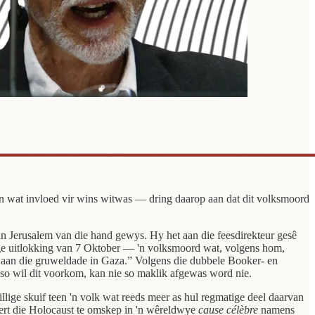
n wat invloed vir wins witwas — dring daarop aan dat dit volksmoord
 in Jerusalem van die hand gewys. Hy het aan die feesdirekteur gesê
dige uitlokking van 7 Oktober — 'n volksmoord wat, volgens hom,
 is aan die gruweldade in Gaza.” Volgens die dubbele Booker- en
 so wil dit voorkom, kan nie so maklik afgewas word nie.
lige skuif teen 'n volk wat reeds meer as hul regmatige deel daarvan
edert die Holocaust te omskep in 'n wêreldwye
cause célèbre
namens