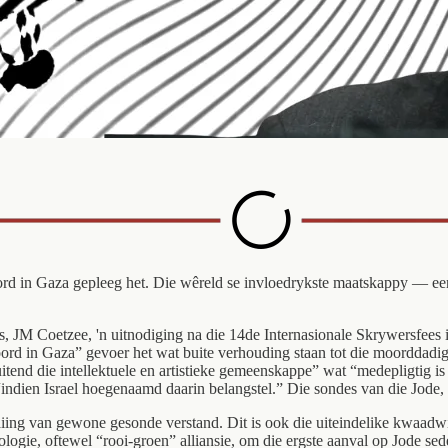
oord in Gaza gepleeg het. Die wêreld se invloedrykste maatskappy — ee
rs, JM Coetzee, 'n uitnodiging na die 14de Internasionale Skrywersfees
ksmoord in Gaza” gevoer het wat buite verhouding staan tot die moordda
nsluitend die intellektuele en artistieke gemeenskappe” wat “medepligtig
“indien Israel hoegenaamd daarin belangstel.” Die sondes van die Jode,
iing van gewone gesonde verstand. Dit is ook die uiteindelike kwaadwil
deologie, oftewel “rooi-groen” alliansie, om die ergste aanval op Jode s