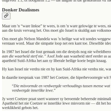
ongeveer 1:1, of hoogstens 1:2 — die laagste in die geskiedenis vir h
Donker Dualismes
Maar om 'n “ware linkse” te wees, is om 'n ware gelowige te wees, nie 
aan die kruis vervang het. Ons moet glo Israel is skuldig aan volksmo
Ons moet glo Nelson Mandela was 'n heilige wat wit sondes weggewas e
verstaan word. Maar die simpatie loop net een kant toe. Dieselfde id
In 1987 het Israel die fout gemaak om die destyds nog nie wêreldbero
aan die waarheid sterf nie.”
Asof Jode aan waarheid sterf eerder as aa
apartheid Suid-Afrika het aan sy liberale heilige koeie begin knaag.
Hy kan Israel nie verdra nie en hy kan Suid-Afrika nie verdra nie, wa
In daardie toespraak van 1987 het Coetzee, die hiperbevoorregte wit S
“
Die misvormde en verdwergde verhoudings tussen mense wat on
verdwergde innerlike lewe.
”
Jy weet Coetzee praat snert wanneer sy beroemde beheersde minimalism
Apartheid het nie Coetzee se innerlike lewe misvorm nie — dit het h
werklikheid gebots het.