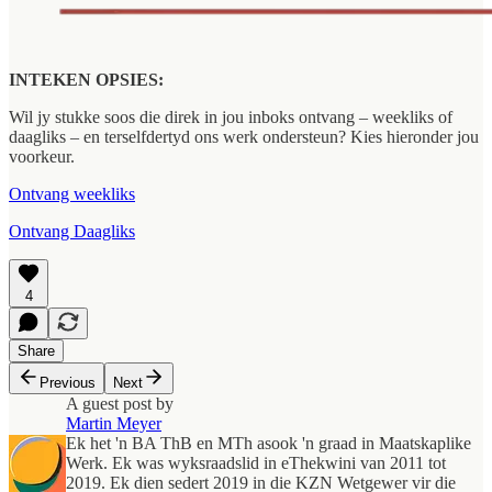
INTEKEN OPSIES:
Wil jy stukke soos die direk in jou inboks ontvang – weekliks of
daagliks – en terselfdertyd ons werk ondersteun? Kies hieronder jou
voorkeur.
Ontvang weekliks
Ontvang Daagliks
4
Share
Previous
Next
A guest post by
Martin Meyer
Ek het 'n BA ThB en MTh asook 'n graad in Maatskaplike
Werk. Ek was wyksraadslid in eThekwini van 2011 tot
2019. Ek dien sedert 2019 in die KZN Wetgewer vir die