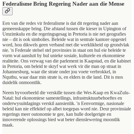
Federalisme Bring Regering Nader aan die Mense
Een van die redes vir federalisme is dat dit regering nader aan
gemeenskappe bring. Die afstand tussen die kieser in Upington of
Umzimkulu en die regeringsgesag in Pretoria is nie net geografies
nie – dit is ook simbolies. Beleide wat in sentrale kantore opgestel
word, hou dikwels geen verband met die werklikheid op grondvlak
nie. 'n Federale stelsel stel provinsies in staat om hul eie beleide te
vorm wat aansluit by hul unieke sosiale, kulturele en ekonomiese
realiteite. Ons verwag van die parlement in Kaapstad, en die kabinet
in Pretoria, om beleid te skryf wat werk vir die man op straat in
Johannesburg, waar die strate onder jou voete verbrokkel, in
Nquthu, waar daar min strate is, en elders in die land. Dit is mos
duidelik onmoontlik.
Neem byvoorbeeld die verskille tussen die Wes-Kaap en KwaZulu-
Natal: hul ekonomiese samestellings, infrastruktuurbehoeftes en
onderwysuitdagings verskil aansienlik. 'n Eenvormige, nasionale
beleid kan nie effektief op albei toegepas word nie. Deur provinsiale
regerings meer outonomie te gee, kan hulle doelgerigte en
innoverende oplossings bied wat beter dienslewering moontlik
maak.