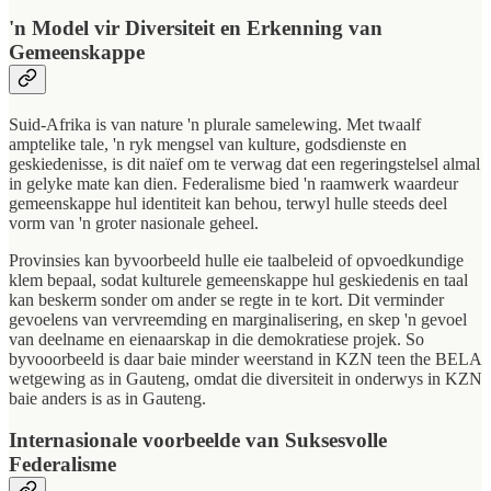
'n Model vir Diversiteit en Erkenning van
Gemeenskappe
Suid-Afrika is van nature 'n plurale samelewing. Met twaalf
amptelike tale, 'n ryk mengsel van kulture, godsdienste en
geskiedenisse, is dit naïef om te verwag dat een regeringstelsel almal
in gelyke mate kan dien. Federalisme bied 'n raamwerk waardeur
gemeenskappe hul identiteit kan behou, terwyl hulle steeds deel
vorm van 'n groter nasionale geheel.
Provinsies kan byvoorbeeld hulle eie taalbeleid of opvoedkundige
klem bepaal, sodat kulturele gemeenskappe hul geskiedenis en taal
kan beskerm sonder om ander se regte in te kort. Dit verminder
gevoelens van vervreemding en marginalisering, en skep 'n gevoel
van deelname en eienaarskap in die demokratiese projek. So
byvooorbeeld is daar baie minder weerstand in KZN teen the BELA
wetgewing as in Gauteng, omdat die diversiteit in onderwys in KZN
baie anders is as in Gauteng.
Internasionale voorbeelde van Suksesvolle
Federalisme