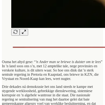
Ouma het altyd gese: “
'n Ander man se briewe is duister om te lees
”
In 'n land soos ons s’n, met 12 amptelike tale, nege provinsies en
verskeie kulture, is dit uiters waar. So hoe ons dink dat 'n sterk
sentrale regering in Pretoria en Kaapstad, ons briewe in KZN, die
Vrystaat en Noord-Kaap kan lees, weet nugter.
Drie dekades ná demokrasie het ons land steeds te kampe met
stygende werkloosheid, gebrekkige dienslewering, sistemiese
korrupsie en 'n algehele wantroue in die staat. Die nasionale
regering se sentralisering van mag het daartoe gelei dat baie
gemeenskappe afgesny voel van werklike besluitneming, en dat