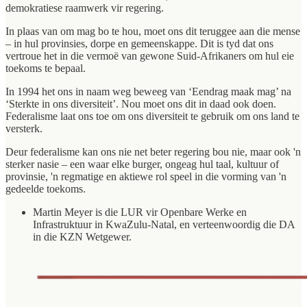
demokratiese raamwerk vir regering.
In plaas van om mag bo te hou, moet ons dit teruggee aan die mense
– in hul provinsies, dorpe en gemeenskappe. Dit is tyd dat ons
vertroue het in die vermoë van gewone Suid-Afrikaners om hul eie
toekoms te bepaal.
In 1994 het ons in naam weg beweeg van ‘Eendrag maak mag’ na
‘Sterkte in ons diversiteit’. Nou moet ons dit in daad ook doen.
Federalisme laat ons toe om ons diversiteit te gebruik om ons land te
versterk.
Deur federalisme kan ons nie net beter regering bou nie, maar ook 'n
sterker nasie – een waar elke burger, ongeag hul taal, kultuur of
provinsie, 'n regmatige en aktiewe rol speel in die vorming van 'n
gedeelde toekoms.
Martin Meyer is die LUR vir Openbare Werke en
Infrastruktuur in KwaZulu-Natal, en verteenwoordig die DA
in die KZN Wetgewer.