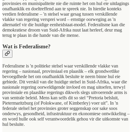
provinsies en munisipaliteite nie die ruimte het om hul eie uitdagings
onafhanklik en doeltreffend aan te spreek nie. In hierdie konteks
verdien federalisme – 'n stelsel waar gesag tussen verskillende
vlakke van regering versprei word – ernstige oorweging as 'n
alternatief vir die huidige eenheidstaat-model. Federalisme kan die
demokratiese droom van Suid-Afrika nuut laat herleef, deur mag
terug te plaas in die hande van die mense.
Wat is Federalisme?
Federalisme is 'n politieke stelsel waar verskillende vlakke van
regering – nasionaal, provinsiaal en plaaslik – elk grondwetlike
bevoegdhede het om onafhanklik besluite te neem binne hul eie
gebiede. Dit verskil van die huidige stelsel in Suid-Afrika, waar die
nasionale regering oorweldigende invloed en mag uitoefen, terwyl
provinsiale en plaaslike regerings dikwels slegs uitvoerende arms is
van sentrale beleid. Mens kan selfs dit so stel “Pretoria belsluit,
Pietermaritzburg (of Polokwane, of Kimberley) voer uit”. In 'n
federale stelsel het provinsies groter seggenskap oor sake soos
onderwys, gesondheid, infrastruktuur en ekonomiese ontwikkeling –
en word hulle ook self verantwoordelik gehou vir die uitkomste van
hul besluite.