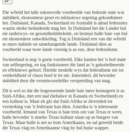
Die wêreld het talle suksesvolle voorbeelde van federale state wat
stabiliteit, ekonomiese groei en inklusiewe regering gekombineer
het. Duitsland, Kanada, Switserland en Australië is almal federasies
waarin streke beduidende mag het. In Duitsland het die Länder hul
eie onderwys- en gesondheidsbeleide, en bestuur hulle baie van hul
eie ekonomiese ontwikkeling. Tog is Duitsland een van die wêreld
se mees stabiele en samehangende lande. Duitsland dien as
voorbeeld waar twee lande verenig is as een, deur federalisme.
Switserland is nog 'n goeie voorbeeld. Elke kanton het 'n hoë mate
van selfregering, en tog funksioneer die land as 'n gekoördineerde
en effektiewe geheel. Hierdie modelle wys dat federalisme nie tot
verdeeldheid of chaos hoef te lei nie. Inteendeel, dit bevorder
stabiliteit deur die verantwoordelike verspreiding van mag.
Dit is wel so dat die bogenoemde lande baie meer homogeen is as
Suid-Afrika, met een taal (behalwe in Kanada en Switserland) en
een kultuur is. Maar ek glo dat Suid-Afrika se diversiteit tot
versterking van 'n federasie kan dien. Amerika is 'n interesante
voorbeeld. Iemand van Texas is baie trots om van Texas te wees,
hulle bevorder 'n unieke Texas kultuur staan op as burgers van
Texas. Maar hulle is net so trots Amerikaans, en sal gereeld beide
die Texas vlag en Amerikaanse vlag by hul huise wapper.