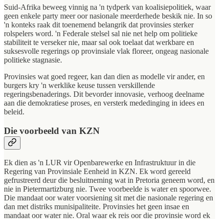
Suid-Afrika beweeg vinnig na 'n tydperk van koalisiepolitiek, waar
geen enkele party meer oor nasionale meerderhede beskik nie. In so
'n konteks raak dit toenemend belangrik dat provinsies sterker
rolspelers word. 'n Federale stelsel sal nie net help om politieke
stabiliteit te verseker nie, maar sal ook toelaat dat werkbare en
suksesvolle regerings op provinsiale vlak floreer, ongeag nasionale
politieke stagnasie.
Provinsies wat goed regeer, kan dan dien as modelle vir ander, en
burgers kry 'n werklike keuse tussen verskillende
regeringsbenaderings. Dit bevorder innovasie, verhoog deelname
aan die demokratiese proses, en versterk mededinging in idees en
beleid.
Die voorbeeld van KZN
Ek dien as 'n LUR vir Openbarewerke en Infrastruktuur in die
Regering van Provinsiale Eenheid in KZN. Ek word gereeld
gefrustreerd deur die besluitneming wat in Pretoria geneem word, en
nie in Pietermartizburg nie. Twee voorbeelde is water en spoorwee.
Die mandaat oor water voorsiening sit met die nasionale regering en
dan met distriks munisipaliteite. Provinsies het geen insae en
mandaat oor water nie. Oral waar ek reis oor die provinsie word ek