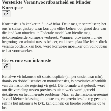
Versterkte Verantwoordbaarheid en Minder
Korrupsie
Korrupsie is 'n kanker in Suid-Afrika. Deur mag te sentraliseer, het
ons 'n stelsel geskep waar korrupte elites beheer oor groot dele van
die land kan uitoefen. 'n Federale model kan hierdie mag
gekonsentreerde korrupsie verbreek. Wanneer provinsies hul eie
begrotings en administrasies beheer, en kiesers plaaslike leiers direk
verantwoordelik kan hou, word korrupsie moeiliker om volhoubaar
te laat voortwoeker.
Eie vorme van inkomste
Behalwe vir inkomste uit staatshospitale (amper onsienbaar min),
drank- en dobbellisensies en motorlisensies, is provinsies afhanklik
van die nasionale regering vir geld. Die formule wat gebruik word
om die verdeling tussen provinsies uit te werk word gereeld
gekritiseer en het inherente probleme. Maar as die nasionaleregering
'n veel kleiner belasting inkomste eis, en provinsies die reg gee om
self na hul inkomste te kyk, kan dit help on hierdie probleme op te
los.