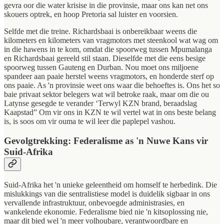
gevra oor die water krisise in die provinsie, maar ons kan net ons
skouers optrek, en hoop Pretoria sal luister en voorsien.
Selfde met die treine. Richardsbaai is onbereikbaar weens die
kilometers en kilometers van vragmotors met steenkool wat wag om
in die hawens in te kom, omdat die spoorweg tussen Mpumalanga
en Richardsbaai gereeld stil staan. Dieselfde met die eens besige
spoorweg tussen Gauteng en Durban. Nou moet ons miljoene
spandeer aan paaie herstel weens vragmotors, en honderde sterf op
ons paaie. As 'n provinsie weet ons waar die behoeftes is. Ons het so
baie privaat sektor belegers wat wil betroke raak, maar om die ou
Latynse gesegde te verander ‘Terwyl KZN brand, beraadslag
Kaapstad” Om vir ons in KZN te wil vertel wat in ons beste belang
is, is soos om vir ouma te wil leer die paplepel vashou.
Gevolgtrekking: Federalisme as 'n Nuwe Kans vir
Suid-Afrika
Suid-Afrika het 'n unieke geleentheid om homself te herbedink. Die
mislukkings van die sentralistiese model is duidelik sigbaar in ons
vervallende infrastruktuur, onbevoegde administrasies, en
wankelende ekonomie. Federalisme bied nie 'n kitsoplossing nie,
maar dit bied wel 'n meer volhoubare, verantwoordbare en