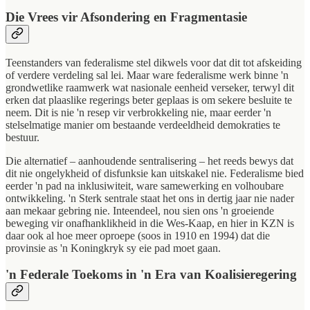
Die Vrees vir Afsondering en Fragmentasie
Teenstanders van federalisme stel dikwels voor dat dit tot afskeiding
of verdere verdeling sal lei. Maar ware federalisme werk binne 'n
grondwetlike raamwerk wat nasionale eenheid verseker, terwyl dit
erken dat plaaslike regerings beter geplaas is om sekere besluite te
neem. Dit is nie 'n resep vir verbrokkeling nie, maar eerder 'n
stelselmatige manier om bestaande verdeeldheid demokraties te
bestuur.
Die alternatief – aanhoudende sentralisering – het reeds bewys dat
dit nie ongelykheid of disfunksie kan uitskakel nie. Federalisme bied
eerder 'n pad na inklusiwiteit, ware samewerking en volhoubare
ontwikkeling. 'n Sterk sentrale staat het ons in dertig jaar nie nader
aan mekaar gebring nie. Inteendeel, nou sien ons 'n groeiende
beweging vir onafhanklikheid in die Wes-Kaap, en hier in KZN is
daar ook al hoe meer oproepe (soos in 1910 en 1994) dat die
provinsie as 'n Koningkryk sy eie pad moet gaan.
'n Federale Toekoms in 'n Era van Koalisieregering