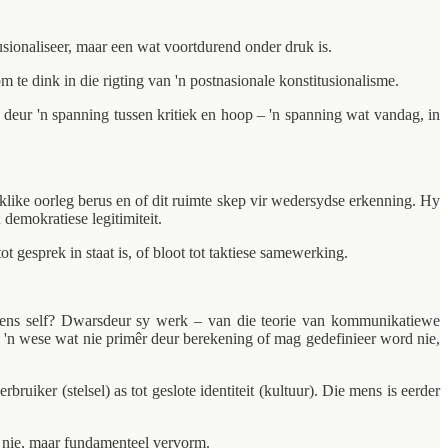
sionaliseer, maar een wat voortdurend onder druk is.
e dink in die rigting van 'n postnasionale konstitusionalisme.
 deur 'n spanning tussen kritiek en hoop – 'n spanning wat vandag, in
ike oorleg berus en of dit ruimte skep vir wedersydse erkenning. Hy
demokratiese legitimiteit.
t gesprek in staat is, of bloot tot taktiese samewerking.
e mens self? Dwarsdeur sy werk – van die teorie van kommunikatiewe
s 'n wese wat nie primêr deur berekening of mag gedefinieer word nie,
iker (stelsel) as tot geslote identiteit (kultuur). Die mens is eerder
 nie, maar fundamenteel vervorm.