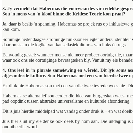
3. Jy vermeld dat Habermas die voorwaardes vir redelike gespre
Sou 'n mens van 'n kloof binne die Kritiese Teorie kon praat?
Ja, daar is beslis 'n spanning. Habermas se projek rus op inklusiew
kan kom.
Sommige hedendaagse strominge funksioneer egter anders: identiteit w
daar ontstaan die logika van kansellasiekultuur – van links én regs.
Eenvoudig gestel: wanneer mense nie meer probeer oortuig nie, maar st
waar ook ons eie oortuiginge bevraagteken bly. Vanuit my eie benaderi
4. Ons leef in 'n plurale samelewing en wêreld. Dit lyk soms a
afgesonderde kulture. Sou Habermas met een van hierdie twee op
Ek dink nie Habermas sou met een van die twee tevrede wees nie. Die 
Habermas se alternatief sou eerder die idee van burgerskap wees: m
pad oopdink tussen abstrakte universalisme en kulturele afsondering.
Dit is juis hierdie middelpad wat vandag onder druk is – en wat doe
Juis hier sluit my eie denke ook deels by hom aan. Die uitdaging is 
onontbeerlik word.