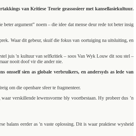
akkings van Kritiese Teorie geassosieer met kansellasiekultuur.
 beter argument” noem – die idee dat mense deur rede tot beter insig
k. Waar dit gebeur, skuif die fokus van oortuiging na uitsluiting, en
tel juis 'n kultuur van selfkritiek – soos Van Wyk Louw dit sou stel –
aar nooit doof vir die ander nie.
s onsself sien as globale verbruikers, en andersyds as lede van
reig om die openbare sfeer te fragmenteer.
g waar verskillende lewensvorme bly voortbestaan. Hy probeer dus ’n
se balans eerder as 'n vaste oplossing. Dit is waar praktiese wysheid