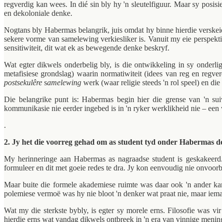
regverdig kan wees. In dié sin bly hy 'n sleutelfiguur. Maar sy posis
en dekoloniale denke.
Nogtans bly Habermas belangrik, juis omdat hy binne hierdie verske
sekere vorme van samelewing verkiesliker is. Vanuit my eie perspekt
sensitiwiteit, dit wat ek as bewegende denke beskryf.
Wat egter dikwels onderbelig bly, is die ontwikkeling in sy onderl
metafisiese grondslag) waarin normatiwiteit (idees van reg en regv
postsekulêre
s
amelewing
werk (waar religie steeds 'n rol speel) en di
Die belangrike punt is: Habermas begin hier die grense van 'n su
kommunikasie nie eerder ingebed is in 'n ryker werklikheid nie – een wa
.
2. Jy het die voorreg gehad om as student tyd onder Habermas de
My herinneringe aan Habermas as nagraadse student is geskakeerd. 
formuleer en dit met goeie redes te dra. Jy kon eenvoudig nie onvoor
Maar buite die formele akademiese ruimte was daar ook 'n ander kan
polemiese vermoë was hy nie bloot 'n denker wat praat nie, maar iema
Wat my die sterkste bybly, is egter sy morele erns. Filosofie was vi
hierdie erns wat vandag dikwels ontbreek in 'n era van vinnige menin