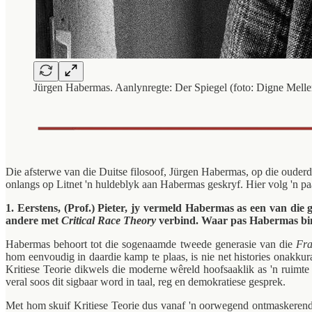
Jürgen Habermas. Aanlynregte: Der Spiegel (foto: Digne Melle
Die afsterwe van die Duitse filosoof, Jürgen Habermas, op die ouder
onlangs op Litnet 'n huldeblyk aan Habermas geskryf. Hier volg 'n pa
1. Eerstens, (Prof.) Pieter, jy vermeld Habermas as een van di
andere met
Critical Race Theory
verbind. Waar pas Habermas binne
Habermas behoort tot die sogenaamde tweede generasie van die
Fra
hom eenvoudig in daardie kamp te plaas, is nie net histories onakku
Kritiese Teorie dikwels die moderne wêreld hoofsaaklik as 'n ruimte
veral soos dit sigbaar word in taal, reg en demokratiese gesprek.
Met hom skuif Kritiese Teorie dus vanaf 'n oorwegend ontmaskerende