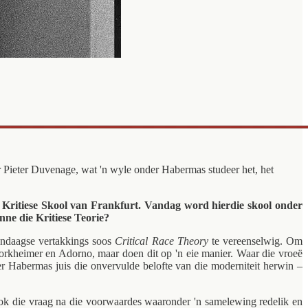
r Pieter Duvenage, wat 'n wyle onder Habermas studeer het, het
e Kritiese Skool van Frankfurt. Vandag word hierdie skool onder
nne die Kritiese Teorie?
endaagse vertakkings soos
Critical Race Theory
te vereenselwig. Om
Horkheimer en Adorno, maar doen dit op 'n eie manier. Waar die vroeë
er Habermas juis die onvervulde belofte van die moderniteit herwin –
ook die vraag na die voorwaardes waaronder 'n samelewing redelik en