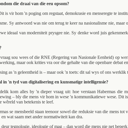
ondom die draai van die eeu opsom?
t is vir hom 'n poging om regstaat, demokrasie en menseregte te institu
. Sy antwoord was nie om terug te keer na nasionalisme nie, maar om t
atiewe ideaal van moderniteit prysgee nie. Sy denke word juis gekenmerk
?
e vraag sou wees of die RNE (Regering van Nasionale Eenheid) op werkl
werking, maar ook krities vra oor die gehalte van die openbare debat en 
 as 'n geleentheid is – maar ook 'n toets: dit sal wys of ons werklik to
in 'n tyd van digitalisering en kunsmatige intelligensie?
eindelik kom alles by 'n dieper vraag uit: hoe verstaan Habermas di
samelewing – bly die mens vir hom in wese 'n kommunikatiewe wese. Dit i
e wêreld van betekenis te leef.
s se mensbeeld staan teenoor sowel die reduksie van die mens tot verbru
, en wat saam met ander normatiwiteit kan dra.
 deur tegnologie, ideologie of mag – dan word die mens nie net beperk