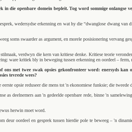
k in die openbare domein bepleit. Tog word sommige onlangse vert
e gesprek, wedersydse erkenning en wat hy die “dwanglose dwang van die
eeg soms swaarder as argument, en morele posisionering vervang gespre
ilmaak, verdwyn die kern van kritiese denke. Kritiese teorie veronders
ng: ware kritiek bly in beweging tussen erkenning en oordeel – ferm, m
sof ons met twee swak opsies gekonfronteer word: enersyds kan on
sies tevrede wees?
eerste opsie reduseer die mens tot 'n ekonomiese funksie; die tweede d
ense as deelnemers aan 'n gedeelde openbare rede, binne 'n samelewin
lbewus herwin moet word.
om deur oordeel en gesprek tussen hierdie pole te beweeg – 'n dinamie