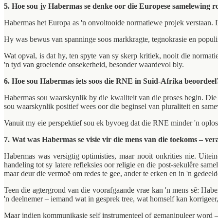
5. Hoe sou jy Habermas se denke oor die Europese samelewing r
Habermas het Europa as 'n onvoltooide normatiewe projek verstaan. Di
Hy was bewus van spanninge soos markkragte, tegnokrasie en populisme
Wat opval, is dat hy, ten spyte van sy skerp kritiek, nooit die norm
'n tyd van groeiende onsekerheid, besonder waardevol bly.
6. Hoe sou Habermas iets soos die RNE in Suid-Afrika beoordeel
Habermas sou waarskynlik by die kwaliteit van die proses begin. Di
sou waarskynlik positief wees oor die beginsel van pluraliteit en same
Vanuit my eie perspektief sou ek byvoeg dat die RNE minder 'n oplossing
7. Wat was Habermas se visie vir die mens van die toekoms – veral 
Habermas was versigtig optimisties, maar nooit onkrities nie. Uit
handeling tot sy latere refleksies oor religie en die post-sekulêre 
maar deur die vermoë om redes te gee, ander te erken en in 'n gedeeld
Teen die agtergrond van die voorafgaande vrae kan 'n mens sê: Haberma
'n deelnemer – iemand wat in gesprek tree, wat homself kan korrigeer
Maar indien kommunikasie self instrumenteel of gemanipuleer word –