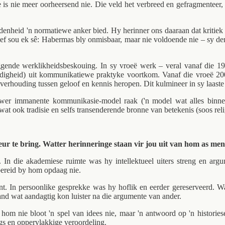
ie is nie meer oorheersend nie. Die veld het verbreed en gefragmenteer, 
idenheid 'n normatiewe anker bied. Hy herinner ons daaraan dat kriti
ief sou ek sê: Habermas bly onmisbaar, maar nie voldoende nie – sy d
iggende werklikheidsbeskouing. In sy vroeë werk – veral vanaf die 1
erdigheid) uit kommunikatiewe praktyke voortkom. Vanaf die vroeë 200
e verhouding tussen geloof en kennis heropen. Dit kulmineer in sy laaste
iwer immanente kommunikasie-model raak ('n model wat alles binne 
t ook tradisie en selfs transenderende bronne van betekenis (soos religi
ur te bring. Watter herinneringe staan vir jou uit van hom as me
In die akademiese ruimte was hy intellektueel uiters streng en arg
bereid by hom opdaag nie.
t. In persoonlike gesprekke was hy hoflik en eerder gereserveerd. Wa
nd wat aandagtig kon luister na die argumente van ander.
r hom nie bloot 'n spel van idees nie, maar 'n antwoord op 'n histori
gs en oppervlakkige veroordeling.