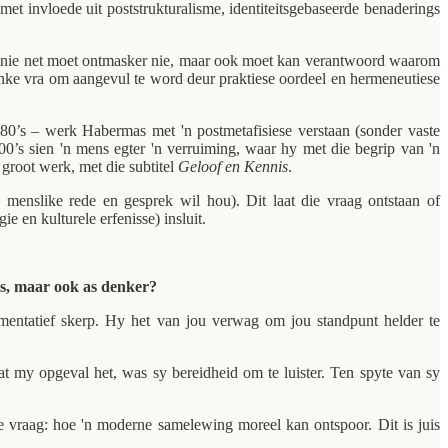
met invloede uit poststrukturalisme, identiteitsgebaseerde benaderings
ek nie net moet ontmasker nie, maar ook moet kan verantwoord waarom
enke vra om aangevul te word deur praktiese oordeel en hermeneutiese
980’s – werk Habermas met 'n postmetafisiese verstaan (sonder vaste
0’s sien 'n mens egter 'n verruiming, waar hy met die begrip van 'n
 groot werk, met die subtitel
Geloof en Kennis
.
menslike rede en gesprek wil hou). Dit laat die vraag ontstaan of
e en kulturele erfenisse) insluit.
ns, maar ook as denker?
umentatief skerp. Hy het van jou verwag om jou standpunt helder te
t my opgeval het, was sy bereidheid om te luister. Ten spyte van sy
ese vraag: hoe 'n moderne samelewing moreel kan ontspoor. Dit is juis