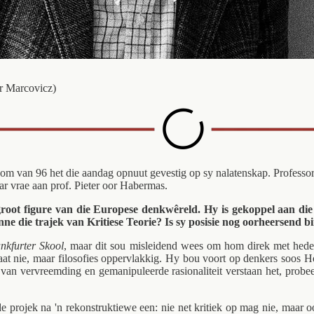
r Marcovicz)
dom van 96 het die aandag opnuut gevestig op sy nalatenskap. Professo
ar vrae aan prof. Pieter oor Habermas.
e groot figure van die Europese denkwêreld. Hy is gekoppel aan di
 die trajek van Kritiese Teorie? Is sy posisie nog oorheersend bi
nkfurter Skool
, maar dit sou misleidend wees om hom direk met hed
raat nie, maar filosofies oppervlakkig. Hy bou voort op denkers soos 
 van vervreemding en gemanipuleerde rasionaliteit verstaan het, probe
 projek na 'n rekonstruktiewe een: nie net kritiek op mag nie, maar 