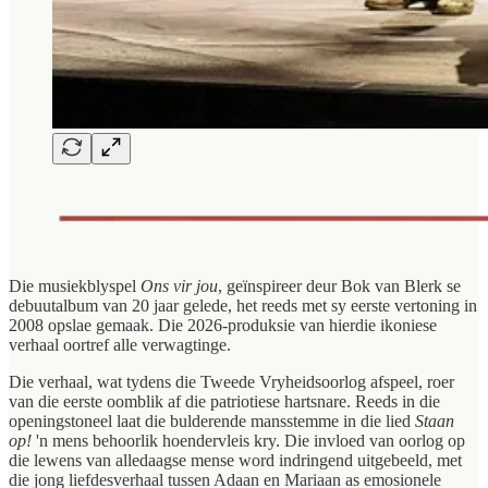
Die musiekblyspel
Ons vir jou
, geïnspireer deur Bok van Blerk se
debuutalbum van 20 jaar gelede, het reeds met sy eerste vertoning in
2008 opslae gemaak. Die 2026-produksie van hierdie ikoniese
verhaal oortref alle verwagtinge.
Die verhaal, wat tydens die Tweede Vryheidsoorlog afspeel, roer
van die eerste oomblik af die patriotiese hartsnare. Reeds in die
openingstoneel laat die bulderende mansstemme in die lied
Staan
op!
'n mens behoorlik hoendervleis kry. Die invloed van oorlog op
die lewens van alledaagse mense word indringend uitgebeeld, met
die jong liefdesverhaal tussen Adaan en Mariaan as emosionele