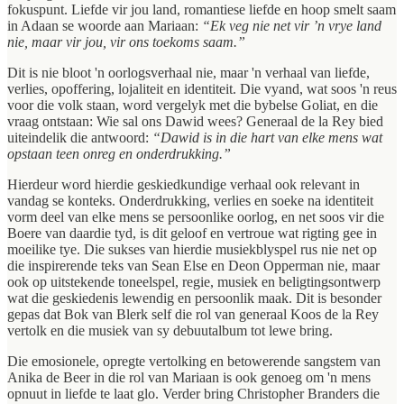
fokuspunt. Liefde vir jou land, romantiese liefde en hoop smelt saam
in Adaan se woorde aan Mariaan:
“Ek veg nie net vir ’n vrye land
nie, maar vir jou, vir ons toekoms saam.”
Dit is nie bloot 'n oorlogsverhaal nie, maar 'n verhaal van liefde,
verlies, opoffering, lojaliteit en identiteit. Die vyand, wat soos 'n reus
voor die volk staan, word vergelyk met die bybelse Goliat, en die
vraag ontstaan: Wie sal ons Dawid wees? Generaal de la Rey bied
uiteindelik die antwoord:
“Dawid is in die hart van elke mens wat
opstaan teen onreg en onderdrukking.”
Hierdeur word hierdie geskiedkundige verhaal ook relevant in
vandag se konteks. Onderdrukking, verlies en soeke na identiteit
vorm deel van elke mens se persoonlike oorlog, en net soos vir die
Boere van daardie tyd, is dit geloof en vertroue wat rigting gee in
moeilike tye. Die sukses van hierdie musiekblyspel rus nie net op
die inspirerende teks van Sean Else en Deon Opperman nie, maar
ook op uitstekende toneelspel, regie, musiek en beligtingsontwerp
wat die geskiedenis lewendig en persoonlik maak. Dit is besonder
gepas dat Bok van Blerk self die rol van generaal Koos de la Rey
vertolk en die musiek van sy debuutalbum tot lewe bring.
Die emosionele, opregte vertolking en betowerende sangstem van
Anika de Beer in die rol van Mariaan is ook genoeg om 'n mens
opnuut in liefde te laat glo. Verder bring Christopher Branders die