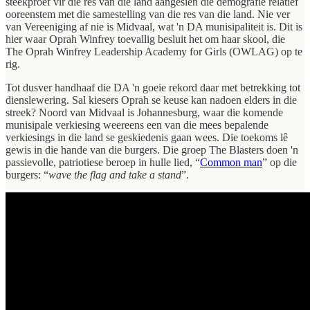
steekproef vir die res van die land aangesien die demografie relatief
ooreenstem met die samestelling van die res van die land. Nie ver
van Vereeniging af nie is Midvaal, wat 'n DA munisipaliteit is. Dit is
hier waar Oprah Winfrey toevallig besluit het om haar skool, die
The Oprah Winfrey Leadership Academy for Girls (OWLAG) op te
rig.
Tot dusver handhaaf die DA 'n goeie rekord daar met betrekking tot
dienslewering. Sal kiesers Oprah se keuse kan nadoen elders in die
streek? Noord van Midvaal is Johannesburg, waar die komende
munisipale verkiesing weereens een van die mees bepalende
verkiesings in die land se geskiedenis gaan wees. Die toekoms lê
gewis in die hande van die burgers. Die groep The Blasters doen 'n
passievolle, patriotiese beroep in hulle lied, “
Common man
” op die
burgers: “
wave the flag and take a stand
”.