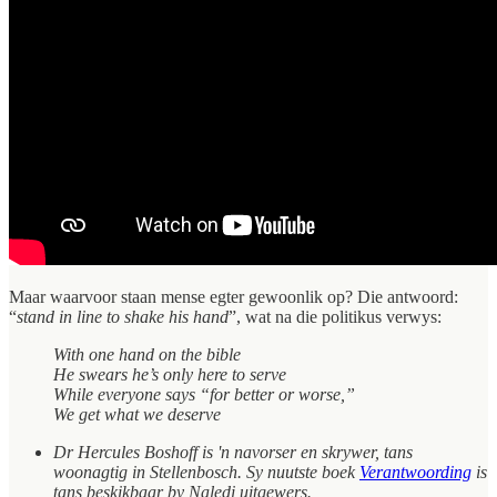
Maar waarvoor staan mense egter gewoonlik op? Die antwoord:
“
stand in line to shake his hand
”, wat na die politikus verwys:
With one hand on the bible
He swears he’s only here to serve
While everyone says “for better or worse,”
We get what we deserve
Dr Hercules Boshoff is 'n navorser en skrywer, tans
woonagtig in Stellenbosch. Sy nuutste boek
Verantwoording
is
tans beskikbaar by Naledi uitgewers.