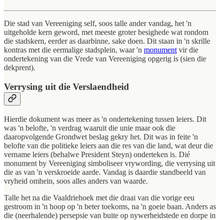
Die stad van Vereeniging self, soos talle ander vandag, het 'n
uitgeholde kern geword, met meeste groter besighede wat rondom
die stadskern, eerder as daarbinne, sake doen. Dit staan in 'n skrille
kontras met die eermalige stadsplein, waar 'n
monument
vir die
ondertekening van die Vrede van Vereeniging opgerig is (sien die
dekprent).
Verrysing uit die Verslaendheid
Hierdie dokument was meer as 'n ondertekening tussen leiers. Dit
was 'n belofte, 'n verdrag waaruit die unie maar ook die
daaropvolgende Grondwet beslag gekry het. Dit was in feite 'n
belofte van die politieke leiers aan die res van die land, wat deur die
vername leiers (behalwe President Steyn) onderteken is. Dié
monument by Vereeniging simboliseer vrywording, die verrysing uit
die as van 'n verskroeide aarde. Vandag is daardie standbeeld van
vryheid omhein, soos alles anders van waarde.
Talle het na die Vaaldriehoek met die draai van die vorige eeu
gestroom in 'n hoop op 'n beter toekoms, na 'n goeie baan. Anders as
die (neerhalende) persepsie van buite op nywerheidstede en dorpe in