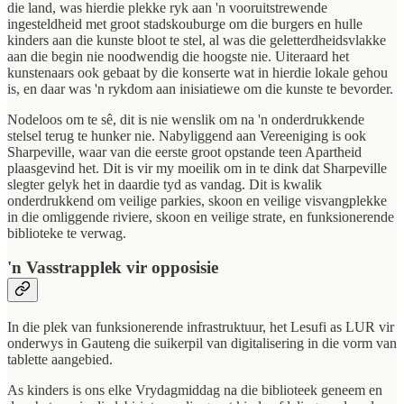
die land, was hierdie plekke ryk aan 'n vooruitstrewende
ingesteldheid met groot stadskouburge om die burgers en hulle
kinders aan die kunste bloot te stel, al was die geletterdheidsvlakke
aan die begin nie noodwendig die hoogste nie. Uiteraard het
kunstenaars ook gebaat by die konserte wat in hierdie lokale gehou
is, en daar was 'n rykdom aan inisiatiewe om die kunste te bevorder.
Nodeloos om te sê, dit is nie wenslik om na 'n onderdrukkende
stelsel terug te hunker nie. Nabyliggend aan Vereeniging is ook
Sharpeville, waar van die eerste groot opstande teen Apartheid
plaasgevind het. Dit is vir my moeilik om in te dink dat Sharpeville
slegter gelyk het in daardie tyd as vandag. Dit is kwalik
onderdrukkend om veilige parkies, skoon en veilige visvangplekke
in die omliggende riviere, skoon en veilige strate, en funksionerende
biblioteke te verwag.
'n Vasstrapplek vir opposisie
In die plek van funksionerende infrastruktuur, het Lesufi as LUR vir
onderwys in Gauteng die suikerpil van digitalisering in die vorm van
tablette aangebied.
As kinders is ons elke Vrydagmiddag na die biblioteek geneem en