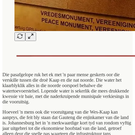
Die pasafgelope ruk het ek met 'n paar mense geskerts oor die
verskille tussen die droë Kaap en die nat noorde. Die water het
klaarblyklik alles in die noorde oorspoel behalwe die
watertoevoerstelsel. Lopende water is sekerlik die mees drukkende
kwessie vir baie, met die naderkruipende munisipale verkiesings in
die vooruitsig.
Hoeveel 'n mens ook die vooruitgang van die Wes-Kaap kan
aanprys, die feit bly staan dat Gauteng die enjinkamer van die land
is. Johannesburg het in 'n merkwaardige kort tyd van rondom vyftig
jaar uitgebrei tot die ekonomiese hoofstad van die land, getroef
alleen deur die snelle pas waarteen die infrastruktuur tans