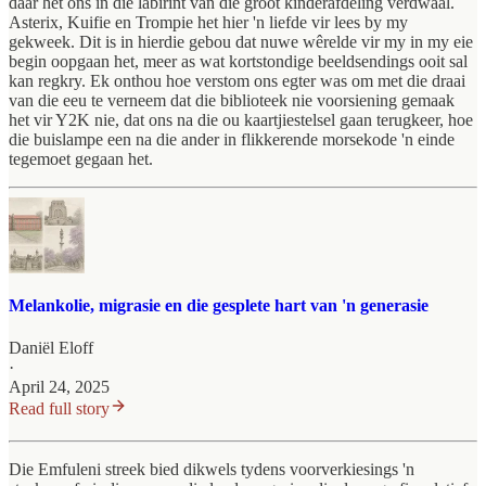
daar het ons in die labirint van die groot kinderafdeling verdwaal.
Asterix, Kuifie en Trompie het hier 'n liefde vir lees by my
gekweek. Dit is in hierdie gebou dat nuwe wêrelde vir my in my eie
begin oopgaan het, meer as wat kortstondige beeldsendings ooit sal
kan regkry. Ek onthou hoe verstom ons egter was om met die draai
van die eeu te verneem dat die biblioteek nie voorsiening gemaak
het vir Y2K nie, dat ons na die ou kaartjiestelsel gaan terugkeer, hoe
die buislampe een na die ander in flikkerende morsekode 'n einde
tegemoet gegaan het.
Melankolie, migrasie en die gesplete hart van 'n generasie
Daniël Eloff
·
April 24, 2025
Read full story
Die Emfuleni streek bied dikwels tydens voorverkiesings 'n