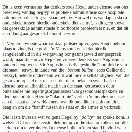
Dit is geen verrassing dat denkers soos Hegel ander dienste wat ons
breedweg vandag begryp as publieke administrasie soos hospitale
ook onder polisiëring verstaan het nie. Hoewel ons vandag 'n skerp
onderskeid tussen hierdie onderskeie dienste tref, is dit geen toeval
dat gebrekkige administrasie 'n oorhoofse probleem is nie, en dat dit
as sodanig aangespreek behoort te word.
'n Verdere kwessie waaroor daar polisiëring volgens Hegel behoort
plaas te vind, is die gesin. 'n Mens sou kon sê dat hierdie
aangeleentheid in die wetgewing oor gesinsgeweld aangespreek
word, maar dit sou vir Hegel en vroeëre denkers soos Augustinus
ontoereikend wees. Vir Augustinus is die gesin die “boublokke van
die staat”, terwyl in lande van die “
bottom billion
” soos Collier dit
beskryf, beleide ondersteun word wat nie die selfstandigheid van die
gesin voorop stel nie, maar eerder deur toelae en swak basiese
dienste mense afhanklik maak van die staat, gerugsteun deur
buitelandse nie-regeringsorganisasies wat gesondheidspakkete en
ideologie oordra. Hierdie “filantropie” verleen 'n morele dimensie
aan die staat en sy weldoeners, wat dit moeiliker maak om uit te
daag en om die “band” tussen die staat en die armes te verbreek.
Die laaste kwessie wat volgens Hegel by “
policy”
ter sprake kom, is
welsyn. Dit is in die eerste plek nodig vir die staat om alles moontlik
te doen om te verhinder dat mense hulle in 'n toestand bevind waar