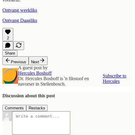
Ontvang weekliks
Ontvang Daagliks
2
Share
Previous
Next
A guest post by
Hercules Boshoff
Subscribe to
Dr. Hercules Boshoff is 'n filosoof en
Hercules
navorser in Stellenbosch.
Discussion about this post
Comments
Restacks