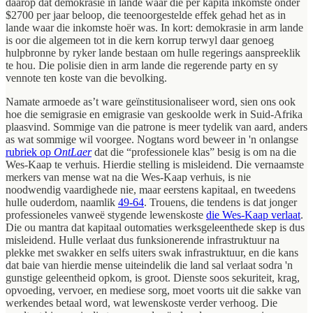
daarop dat demokrasie in lande waar die per kapita inkomste onder
$2700 per jaar beloop, die teenoorgestelde effek gehad het as in
lande waar die inkomste hoër was. In kort: demokrasie in arm lande
is oor die algemeen tot in die kern korrup terwyl daar genoeg
hulpbronne by ryker lande bestaan om hulle regerings aanspreeklik
te hou. Die polisie dien in arm lande die regerende party en sy
vennote ten koste van die bevolking.
Namate armoede as’t ware geïnstitusionaliseer word, sien ons ook
hoe die semigrasie en emigrasie van geskoolde werk in Suid-Afrika
plaasvind. Sommige van die patrone is meer tydelik van aard, anders
as wat sommige wil voorgee. Nogtans word beweer in 'n onlangse
rubriek op
OntLaer
dat die “professionele klas” besig is om na die
Wes-Kaap te verhuis. Hierdie stelling is misleidend. Die vernaamste
merkers van mense wat na die Wes-Kaap verhuis, is nie
noodwendig vaardighede nie, maar eerstens kapitaal, en tweedens
hulle ouderdom, naamlik
49-64
. Trouens, die tendens is dat jonger
professioneles vanweë stygende lewenskoste
die Wes-Kaap verlaat
.
Die ou mantra dat kapitaal outomaties werksgeleenthede skep is dus
misleidend. Hulle verlaat dus funksionerende infrastruktuur na
plekke met swakker en selfs uiters swak infrastruktuur, en die kans
dat baie van hierdie mense uiteindelik die land sal verlaat sodra 'n
gunstige geleentheid opkom, is groot. Dienste soos sekuriteit, krag,
opvoeding, vervoer, en mediese sorg, moet voorts uit die sakke van
werkendes betaal word, wat lewenskoste verder verhoog. Die