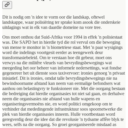
Dit is nodig om 'n idee te vorm oor die landskap, oftewel
landskappe, waar polisiëring ter sprake kom asook die onderskeie
uitdagings wat in elk van daardie domeine na vore tree.
Ons moet onthou dat Suid-Afrika voor 1994 in effek 'n polisiestaat
was. Die SAPD het in hierdie tyd die rol vervul om die beweging
van mense te monitor in 'n biometriese staat. Met 'n paar wysigings
word die indelings voortgesit eerder as teengewerk deur
transformasiebeleid. Om te verstaan hoe dit gebeur, moet ons
verwys na die militêre vleuels van bevrydingsbewegings wat
meegeding het oor beheer van informele nedersettings, wat fondse
gegenereer het uit dienste soos taxivervoer: ironies genoeg 'n privaat
inisiatief. Dit is ironies, omdat talle bevrydingsbewegings nie na
bewindsoorname afstand kan neem van eermalige befondsers wat
aanhou om belastingvry te funksioneer nie. Met die oorgang bestaan
die bedreiging dat hierdie organisasies tot niet sal gaan, en derhalwe
neem die organisasies nie afstand van hulle wapens en
organiseringsvermoëns nie, en word politici omgekoop om te
verhinder dat mededingende infrastruktuur soos spoornetwerke die
plek van hierdie organisasies inneem. Hulle voortbestaan word
geregverdig deur die idee dat die revolusie 'n tydsame affêre blyk te
wees, selfs na die oorgang. So groei georganiseerde misdaad as