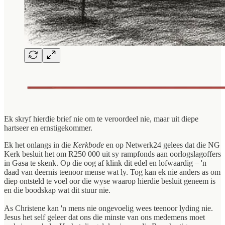
Ek skryf hierdie brief nie om te veroordeel nie, maar uit diepe
hartseer en ernstigekommer.
Ek het onlangs in die
Kerkbode
en op Netwerk24 gelees dat die NG
Kerk besluit het om R250 000 uit sy rampfonds aan oorlogslagoffers
in Gasa te skenk. Op die oog af klink dit edel en lofwaardig – 'n
daad van deernis teenoor mense wat ly. Tog kan ek nie anders as om
diep ontsteld te voel oor die wyse waarop hierdie besluit geneem is
en die boodskap wat dit stuur nie.
As Christene kan 'n mens nie ongevoelig wees teenoor lyding nie.
Jesus het self geleer dat ons die minste van ons medemens moet