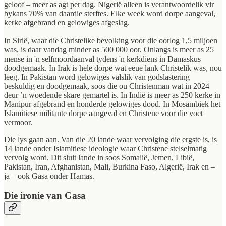
geloof – meer as agt per dag. Nigerië alleen is verantwoordelik vir
bykans 70% van daardie sterftes. Elke week word dorpe aangeval,
kerke afgebrand en gelowiges afgeslag.
In Sirië, waar die Christelike bevolking voor die oorlog 1,5 miljoen
was, is daar vandag minder as 500 000 oor. Onlangs is meer as 25
mense in 'n selfmoordaanval tydens 'n kerkdiens in Damaskus
doodgemaak. In Irak is hele dorpe wat eeue lank Christelik was, nou
leeg. In Pakistan word gelowiges valslik van godslastering
beskuldig en doodgemaak, soos die ou Christenman wat in 2024
deur ’n woedende skare gemartel is. In Indië is meer as 250 kerke in
Manipur afgebrand en honderde gelowiges dood. In Mosambiek het
Islamitiese militante dorpe aangeval en Christene voor die voet
vermoor.
Die lys gaan aan. Van die 20 lande waar vervolging die ergste is, is
14 lande onder Islamitiese ideologie waar Christene stelselmatig
vervolg word. Dit sluit lande in soos Somalië, Jemen, Libië,
Pakistan, Iran, Afghanistan, Mali, Burkina Faso, Algerië, Irak en –
ja – ook Gasa onder Hamas.
Die ironie van Gasa