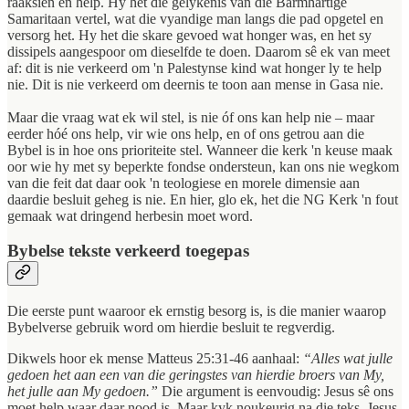
raaksien en help. Hy het die gelykenis van die Barmhartige
Samaritaan vertel, wat die vyandige man langs die pad opgetel en
versorg het. Hy het die skare gevoed wat honger was, en het sy
dissipels aangespoor om dieselfde te doen. Daarom sê ek van meet
af: dit is nie verkeerd om 'n Palestynse kind wat honger ly te help
nie. Dit is nie verkeerd om deernis te toon aan mense in Gasa nie.
Maar die vraag wat ek wil stel, is nie óf ons kan help nie – maar
eerder hóé ons help, vir wie ons help, en of ons getrou aan die
Bybel is in hoe ons prioriteite stel. Wanneer die kerk 'n keuse maak
oor wie hy met sy beperkte fondse ondersteun, kan ons nie wegkom
van die feit dat daar ook 'n teologiese en morele dimensie aan
daardie besluit geheg is nie. En hier, glo ek, het die NG Kerk 'n fout
gemaak wat dringend herbesin moet word.
Bybelse tekste verkeerd toegepas
Die eerste punt waaroor ek ernstig besorg is, is die manier waarop
Bybelverse gebruik word om hierdie besluit te regverdig.
Dikwels hoor ek mense Matteus 25:31-46 aanhaal:
“Alles wat julle
gedoen het aan een van die geringstes van hierdie broers van My,
het julle aan My gedoen.”
Die argument is eenvoudig: Jesus sê ons
moet help waar daar nood is. Maar kyk noukeurig na die teks. Jesus