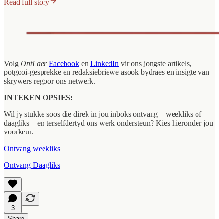
Read full story
Volg
OntLaer
Facebook
en
LinkedIn
vir ons jongste artikels,
potgooi-gesprekke en redaksiebriewe asook bydraes en insigte van
skrywers regoor ons netwerk.
INTEKEN OPSIES:
Wil jy stukke soos die direk in jou inboks ontvang – weekliks of
daagliks – en terselfdertyd ons werk ondersteun? Kies hieronder jou
voorkeur.
Ontvang weekliks
Ontvang Daagliks
3
Share