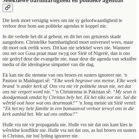
Selektiewe barmhartigheid en politieke agendas
Die kerk moet versigtig wees om nie sy geloofwaardigheid te
verloor deur hom aan politieke agendas te koppel nie.
In die verlede het dit al gebeur, en dit het ons getuienis skade
aangedoen. Christelike barmhartigheid moet universeel wees, maar
dit moet ook eerlik wees. Dit kan nie selektief wees nie. Wanneer
ons net oor Gasa praat maar swyg oor Sirië of Nigerië, dan is ons
nie gedryf deur die evangelie nie, maar deur die agenda van sekulêre
media of die ideologiese simpatieë van die dag.
Ek kan nie die stemme van ons broers en susters ignoreer nie. 'n
Pastoor in Maiduguri sê:
“Elke week begrawe ons mense. Elke week
brand ’n ander kerk af. Ons vra nie vir politieke steun nie, net dat
ons nie vergeet word nie.”
'n Christenma in Pakistan sê:
“My seun is
doodgemaak omdat hy Christus bely het. Ek het niks oor nie. Sal die
wêreld ooit hoor wat ons deurmaak?”
'n Jong meisie uit Sirië vertel:
“Ek het my hele familie in een bomaanval verloor terwyl ons in die
kerk aanbid het. Wie sal ons onthou?”
Hulle vra nie vir propaganda nie. Hulle vra nie dat ons kant kies in
wêreldse konflikte nie. Hulle vra net dat ons, as hul broers en susters
in Christus, nie hul lyding ignoreer nie.