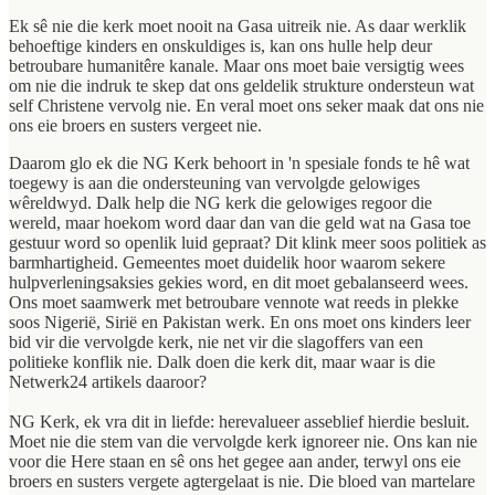
Ek sê nie die kerk moet nooit na Gasa uitreik nie. As daar werklik
behoeftige kinders en onskuldiges is, kan ons hulle help deur
betroubare humanitêre kanale. Maar ons moet baie versigtig wees
om nie die indruk te skep dat ons geldelik strukture ondersteun wat
self Christene vervolg nie. En veral moet ons seker maak dat ons nie
ons eie broers en susters vergeet nie.
Daarom glo ek die NG Kerk behoort in 'n spesiale fonds te hê wat
toegewy is aan die ondersteuning van vervolgde gelowiges
wêreldwyd. Dalk help die NG kerk die gelowiges regoor die
wereld, maar hoekom word daar dan van die geld wat na Gasa toe
gestuur word so openlik luid gepraat? Dit klink meer soos politiek as
barmhartigheid. Gemeentes moet duidelik hoor waarom sekere
hulpverleningsaksies gekies word, en dit moet gebalanseerd wees.
Ons moet saamwerk met betroubare vennote wat reeds in plekke
soos Nigerië, Sirië en Pakistan werk. En ons moet ons kinders leer
bid vir die vervolgde kerk, nie net vir die slagoffers van een
politieke konflik nie. Dalk doen die kerk dit, maar waar is die
Netwerk24 artikels daaroor?
NG Kerk, ek vra dit in liefde: herevalueer asseblief hierdie besluit.
Moet nie die stem van die vervolgde kerk ignoreer nie. Ons kan nie
voor die Here staan en sê ons het gegee aan ander, terwyl ons eie
broers en susters vergete agtergelaat is nie. Die bloed van martelare