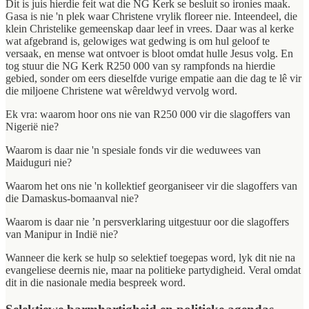
Dit is juis hierdie feit wat die NG Kerk se besluit so ironies maak.
Gasa is nie 'n plek waar Christene vrylik floreer nie. Inteendeel, die
klein Christelike gemeenskap daar leef in vrees. Daar was al kerke
wat afgebrand is, gelowiges wat gedwing is om hul geloof te
versaak, en mense wat ontvoer is bloot omdat hulle Jesus volg. En
tog stuur die NG Kerk R250 000 van sy rampfonds na hierdie
gebied, sonder om eers dieselfde vurige empatie aan die dag te lê vir
die miljoene Christene wat wêreldwyd vervolg word.
Ek vra: waarom hoor ons nie van R250 000 vir die slagoffers van
Nigerië nie?
Waarom is daar nie 'n spesiale fonds vir die weduwees van
Maiduguri nie?
Waarom het ons nie 'n kollektief georganiseer vir die slagoffers van
die Damaskus-bomaanval nie?
Waarom is daar nie ’n persverklaring uitgestuur oor die slagoffers
van Manipur in Indië nie?
Wanneer die kerk se hulp so selektief toegepas word, lyk dit nie na
evangeliese deernis nie, maar na politieke partydigheid. Veral omdat
dit in die nasionale media bespreek word.