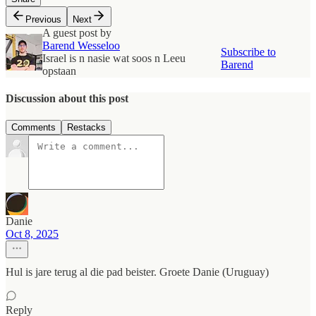
Previous
Next
A guest post by
Barend Wesseloo
Subscribe to
Israel is n nasie wat soos n Leeu
Barend
opstaan
Discussion about this post
Comments
Restacks
Danie
Oct 8, 2025
Hul is jare terug al die pad beister. Groete Danie (Uruguay)
Reply