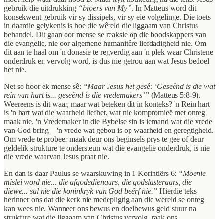
gebruik die uitdrukking
“broers van My”
. In Matteus word dit
konsekwent gebruik vir sy dissipels, vir sy eie volgelinge. Die toets
in daardie gelykenis is hoe die wêreld die liggaam van Christus
behandel. Dit gaan oor mense se reaksie op die boodskappers van
die evangelie, nie oor algemene humanitêre liefdadigheid nie. Om
dit aan te haal om 'n donasie te regverdig aan 'n plek waar Christene
onderdruk en vervolg word, is dus nie getrou aan wat Jesus bedoel
het nie.
Net so hoor ek mense sê:
“Maar Jesus het gesê: ‘Geseënd is die wat
rein van hart is... geseënd is die vredemakers’”
(Matteus 5:8-9).
Weereens is dit waar, maar wat beteken dit in konteks? 'n Rein hart
is 'n hart wat die waarheid liefhet, wat nie kompromieë met onreg
maak nie. 'n Vredemaker in die Bybelse sin is iemand wat die vrede
van God bring – 'n vrede wat gebou is op waarheid en geregtigheid.
Om vrede te probeer maak deur ons beginsels prys te gee of deur
geldelik strukture te ondersteun wat die evangelie onderdruk, is nie
die vrede waarvan Jesus praat nie.
En dan is daar Paulus se waarskuwing in 1 Korintiërs 6:
“Moenie
mislei word nie... die afgodedienaars, die godslasteraars, die
diewe... sal nie die koninkryk van God beërf nie.”
Hierdie teks
herinner ons dat die kerk nie medepligtig aan die wêreld se onreg
kan wees nie. Wanneer ons bewus en doelbewus geld stuur na
strukture wat die liggaam van Christus vervolg, raak ons