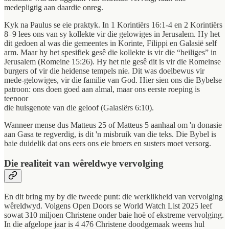
medepligtig aan daardie onreg.
Kyk na Paulus se eie praktyk. In 1 Korintiërs 16:1-4 en 2 Korintiërs
8–9 lees ons van sy kollekte vir die gelowiges in Jerusalem. Hy het
dit gedoen al was die gemeentes in Korinte, Filippi en Galasië self
arm. Maar hy het spesifiek gesê die kollekte is vir die “heiliges” in
Jerusalem (Romeine 15:26). Hy het nie gesê dit is vir die Romeinse
burgers of vir die heidense tempels nie. Dit was doelbewus vir
mede-gelowiges, vir die familie van God. Hier sien ons die Bybelse
patroon: ons doen goed aan almal, maar ons eerste roeping is
teenoor
die huisgenote van die geloof (Galasiërs 6:10).
Wanneer mense dus Matteus 25 of Matteus 5 aanhaal om 'n donasie
aan Gasa te regverdig, is dit 'n misbruik van die teks. Die Bybel is
baie duidelik dat ons eers ons eie broers en susters moet versorg.
Die realiteit van wêreldwye vervolging
En dit bring my by die tweede punt: die werklikheid van vervolging
wêreldwyd. Volgens Open Doors se World Watch List 2025 leef
sowat 310 miljoen Christene onder baie hoë of ekstreme vervolging.
In die afgelope jaar is 4 476 Christene doodgemaak weens hul