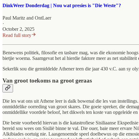
DinkWeer Donderdag | Nou wat presies is "Die Weste"?
Paul Maritz
and
OntLaer
·
October 2, 2025
Read full story
Benewens politiek, filosofie en tasbare mag, was die ekonomie hoogs 
bietjie woema. Saamgevat het al hierdie faktore meer as net stabiliteit
Sekerlik sou die gemiddelde Athener teen die jaar 430 v.C. aan sy olyf
Van groot toekoms na groot geraas
Die les wat ons uit Athene leer is dalk bowenal die les van instelling
onmiddelike oorreding van groot skares. Die goeie spreker, die demago
onmiddellike voordele beloof, het dikwels ten koste van opgeleide en 
Die beste voorbeeld hiervan is die katastrofiese Sisiliaanse Ekspedisie 
bereid sou wees om Sisilië binne te val. Die ouer, baie meer ervare Nik
Alkibiades oortuig nie. Laasgenoemde speel doelbewus op die emosies,