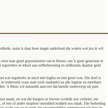
nthede, soms is daar bose magte anderkant die waters wat jou in wil
as eens baie goed geposisioneer om te floreer, om 'n goue generasie te
egeerders se tekort aan selfbeheersing en selfkennis daartoe gelei
t wat regstreeks in stryd met logika en met groei was. Die doel is
te ondersoek waar state (ook stadstate) na alle logiese en meetbare
het. 'n Mens wil natuurlik aanvoer dat hierdie onderwerp uit pure
sou maak, en wat die burgers se lewens werklik sou verbeter, nie
, of een of ander utopiese onrealiteit realiteit sou maak. Die bedoeling
 ook nodig om op te merk dat onvermydelike agteruitgang nie hier ter