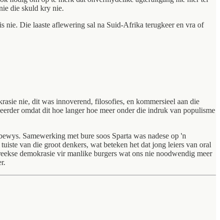
ie die skuld kry nie.
s nie. Die laaste aflewering sal na Suid-Afrika terugkeer en vra of
rasie nie, dit was innoverend, filosofies, en kommersieel aan die
 eerder omdat dit hoe langer hoe meer onder die indruk van populisme
g bewys. Samewerking met bure soos Sparta was nadese op 'n
uiste van die groot denkers, wat beteken het dat jong leiers van oral
egstreekse demokrasie vir manlike burgers wat ons nie noodwendig meer
r.