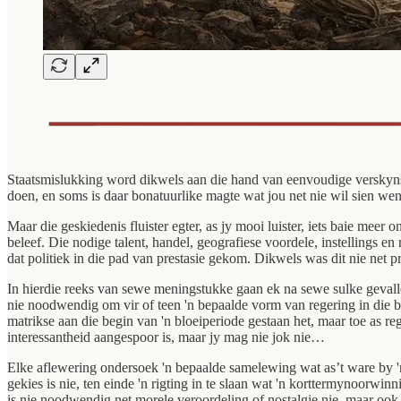
Staatsmislukking word dikwels aan die hand van eenvoudige verskynsel
doen, en soms is daar bonatuurlike magte wat jou net nie wil sien wen
Maar die geskiedenis fluister egter, as jy mooi luister, iets baie meer
beleef. Die nodige talent, handel, geografiese voordele, instellings
dat politiek in die pad van prestasie gekom. Dikwels was dit nie net pr
In hierdie reeks van sewe meningstukke gaan ek na sewe sulke gevalle 
nie noodwendig om vir of teen 'n bepaalde vorm van regering in die br
matrikse aan die begin van 'n bloeiperiode gestaan het, maar toe as r
interessantheid aangespoor is, maar jy mag nie jok nie…
Elke aflewering ondersoek 'n bepaalde samelewing wat as’t ware by 'n
gekies is nie, ten einde 'n rigting in te slaan wat 'n korttermynoorwinn
is nie noodwendig net morele veroordeling of nostalgie nie, maar ook b