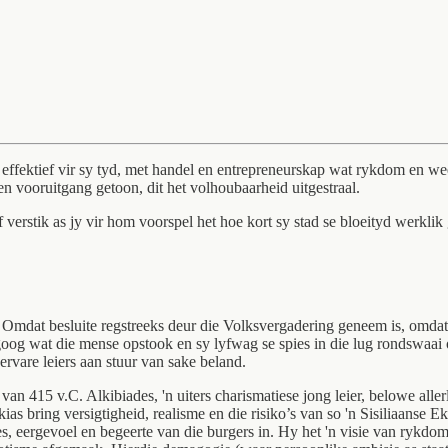
effektief vir sy tyd, met handel en entrepreneurskap wat rykdom en wee
 en vooruitgang getoon, dit het volhoubaarheid uitgestraal.
 verstik as jy vir hom voorspel het hoe kort sy stad se bloeityd werkli
s. Omdat besluite regstreeks deur die Volksvergadering geneem is, omdat 
og wat die mense opstook en sy lyfwag se spies in die lug rondswaai of 
ervare leiers aan stuur van sake beland.
van 415 v.C. Alkibiades, 'n uiters charismatiese jong leier, belowe aller
ias bring versigtigheid, realisme en die risiko’s van so 'n Sisiliaanse 
 eergevoel en begeerte van die burgers in. Hy het 'n visie van rykdom,