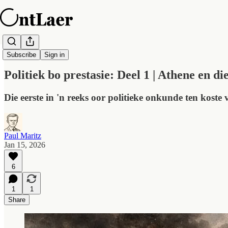
OntLaer Daagliks
Subscribe
Sign in
Politiek bo prestasie: Deel 1 | Athene en d
Die eerste in 'n reeks oor politieke onkunde ten koste
Paul Maritz
Jan 15, 2026
6
1
1
Share