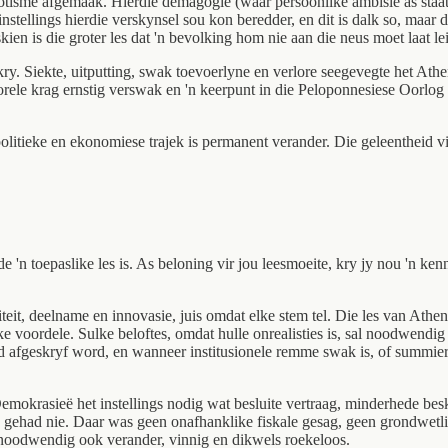
triotisme afgemaak. Hierdie demagogie (waar persoonlike ambisie as sta
t instellings hierdie verskynsel sou kon beredder, en dit is dalk so, maa
kien is die groter les dat 'n bevolking hom nie aan die neus moet laat le
kry. Siekte, uitputting, swak toevoerlyne en verlore seegevegte het Athe
ele krag ernstig verswak en 'n keerpunt in die Peloponnesiese Oorlog 
litieke en ekonomiese trajek is permanent verander. Die geleentheid vir
'n toepaslike les is. As beloning vir jou leesmoeite, kry jy nou 'n kenn
iwiteit, deelname en innovasie, juis omdat elke stem tel. Die les van At
ike voordele. Sulke beloftes, omdat hulle onrealisties is, sal noodwendi
eid afgeskryf word, en wanneer institusionele remme swak is, of summ
een. Demokrasieë het instellings nodig wat besluite vertraag, minderhede
ie gehad nie. Daar was geen onafhanklike fiskale gesag, geen grondwetli
noodwendig ook verander, vinnig en dikwels roekeloos.