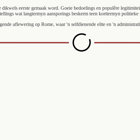
ute dikwels eerste gemaak word. Goeie bedoelings en populêre legitimit
stellings wat langtermyn aansporings beskerm teen korttermyn politieke
gende aflewering op Rome, waar 'n selfdienende elite en 'n administrat