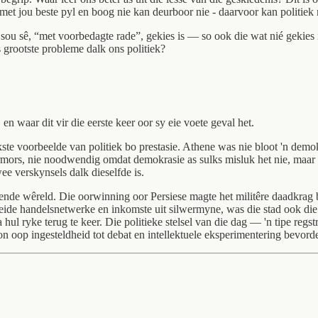
et jou beste pyl en boog nie kan deurboor nie - daarvoor kan politiek n
sou sê, “met voorbedagte rade”, gekies is — so ook die wat nié gekies i
 grootste probleme dalk ons politiek?
n waar dit vir die eerste keer oor sy eie voete geval het.
ste voorbeelde van politiek bo prestasie. Athene was nie bloot 'n demok
rmors, nie noodwendig omdat demokrasie as sulks misluk het nie, maar
ee verskynsels dalk dieselfde is.
kende wêreld. Die oorwinning oor Persiese magte het militêre daadkra
eide handelsnetwerke en inkomste uit silwermyne, was die stad ook die t
a hul ryke terug te keer. Die politieke stelsel van die dag — 'n tipe r
op ingesteldheid tot debat en intellektuele eksperimentering bevorde