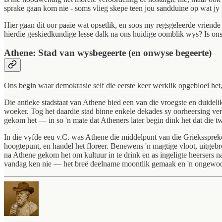
sprake gaan kom nie - soms vlieg skepe teen jou sandduine op wat jy m
Hier gaan dit oor paaie wat opsetlik, en soos my regsgeleerde vriende 
hierdie geskiedkundige lesse dalk na ons huidige oomblik wys? Is ons
Athene: Stad van wysbegeerte (en onwyse begeerte)
Ons begin waar demokrasie self die eerste keer werklik opgebloei het, e
Die antieke stadstaat van Athene bied een van die vroegste en duidelik
woeker. Tog het daardie stad binne enkele dekades sy oorheersing ve
gekom het — in so 'n mate dat Atheners later begin dink het dat die tw
In die vyfde eeu v.C. was Athene die middelpunt van die Grieksspre
hoogtepunt, en handel het floreer. Benewens 'n magtige vloot, uitgebr
na Athene gekom het om kultuur in te drink en as ingeligte heersers n
vandag ken nie — het breë deelname moontlik gemaak en 'n ongewoon o