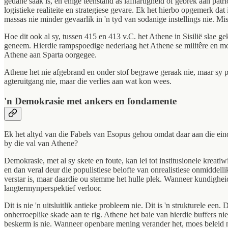
gedane saak is, en enige teenstand as lafhartigheid of gebrek aan pa
logistieke realiteite en strategiese gevare. Ek het hierbo opgemerk da
massas nie minder gevaarlik in 'n tyd van sodanige instellings nie. Mis
Hoe dit ook al sy, tussen 415 en 413 v.C. het Athene in Sisilië slae ge
geneem. Hierdie rampspoedige nederlaag het Athene se militêre en mor
Athene aan Sparta oorgegee.
Athene het nie afgebrand en onder stof begrawe geraak nie, maar sy po
agteruitgang nie, maar die verlies aan wat kon wees.
'n Demokrasie met ankers en fondamente
Ek het altyd van die Fabels van Esopus gehou omdat daar aan die einde 
by die val van Athene?
Demokrasie, met al sy skete en foute, kan lei tot institusionele kreat
en dan veral deur die populistiese belofte van onrealistiese onmiddell
verstar is, maar daardie ou stemme het hulle plek. Wanneer kundigh
langtermynperspektief verloor.
Dit is nie 'n uitsluitlik antieke probleem nie. Dit is 'n strukturele 
onherroeplike skade aan te rig. Athene het baie van hierdie buffers n
beskerm is nie. Wanneer openbare mening verander het, moes beleid 