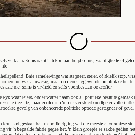
s verklaar. Soms is dit 'n tekort aan hulpbronne, vaardighede of gelee
 nie.
 onheilspellend: Baie samelewings wat stagneer, steier, of skielik stop, w
 en momentum was aanwesig, maar op deurslaggewende oomblikke het hul r
estasie nie, soms is vryheid en selfs voortbestaan opgeoffer.
kyk waar leiers, onder watter naam ook al, politieke besluite gemaak he
esse te tree nie, maar eerder om 'n reeks geskiedkundige gevallestudies 
egstreekse gevolg van onbeheersde politieke optrede gestagneer of geval 
 kruispad gestaan het, maar die rigting wat die meeste ekonomiese sin 
ing vir 'n bepaalde faksie gegee het, 'n klein groepie se sakke gedien het
egrip. Waar leer ons beter as uit die lesse van die geskiedenis? Dit is