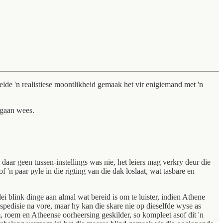
lde 'n realistiese moontlikheid gemaak het vir enigiemand met 'n
k gaan wees.
daar geen tussen-instellings was nie, het leiers mag verkry deur die
'n paar pyle in die rigting van die dak loslaat, wat tasbare en
lei blink dinge aan almal wat bereid is om te luister, indien Athene
Ekspedisie na vore, maar hy kan die skare nie op dieselfde wyse as
 roem en Atheense oorheersing geskilder, so kompleet asof dit 'n