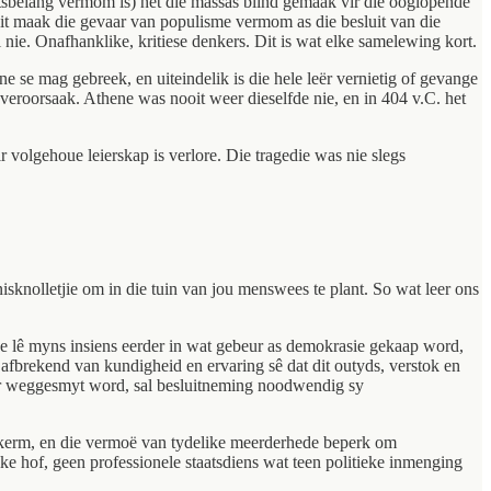
atsbelang vermom is) het die massas blind gemaak vir die ooglopende
r dit maak die gevaar van populisme vermom as die besluit van die
i nie. Onafhanklike, kritiese denkers. Dit is wat elke samelewing kort.
ne se mag gebreek, en uiteindelik is die hele leër vernietig of gevange
veroorsaak. Athene was nooit weer dieselfde nie, en in 404 v.C. het
 volgehoue leierskap is verlore. Die tragedie was nie slegs
isknolletjie om in die tuin van jou menswees te plant. So wat leer ons
hene lê myns insiens eerder in wat gebeur as demokrasie gekaap word,
g afbrekend van kundigheid en ervaring sê dat dit outyds, verstok en
ier weggesmyt word, sal besluitneming noodwendig sy
 beskerm, en die vermoë van tydelike meerderhede beperk om
ke hof, geen professionele staatsdiens wat teen politieke inmenging