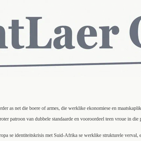
rder as net die boere of armes, die werklike ekonomiese en maatskaplik
er patroon van dubbele standaarde en vooroordeel teen vroue in die pol
a se identiteitskrisis met Suid-Afrika se werklike strukturele verval,