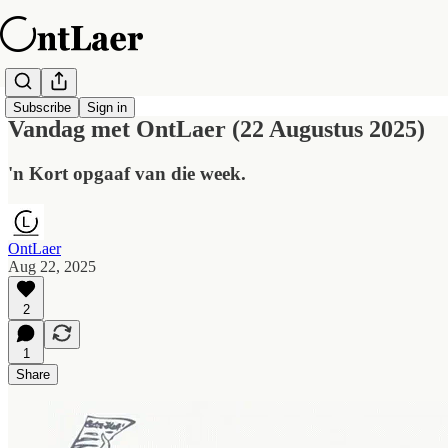
Subscribe
Sign in
Vandag met OntLaer (22 Augustus 2025)
'n Kort opgaaf van die week.
OntLaer
Aug 22, 2025
2
1
Share