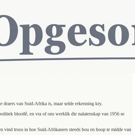
e draers van Suid-Afrika is, maar selde erkenning kry.
itiek blootlê, en vra of ons werklik die nalatenskap van 1956 se
 en vind troos in hoe Suid-Afrikaners steeds bou en hoop te midde van