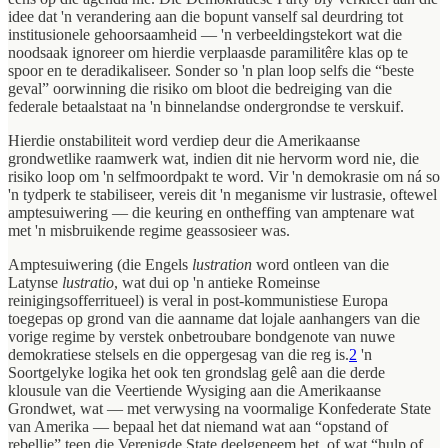
idee dat 'n verandering aan die bopunt vanself sal deurdring tot
institusionele gehoorsaamheid — 'n verbeeldingstekort wat die
noodsaak ignoreer om hierdie verplaasde paramilitêre klas op te
spoor en te deradikaliseer. Sonder so 'n plan loop selfs die “beste
geval” oorwinning die risiko om bloot die bedreiging van die
federale betaalstaat na 'n binnelandse ondergrondse te verskuif.
Hierdie onstabiliteit word verdiep deur die Amerikaanse
grondwetlike raamwerk wat, indien dit nie hervorm word nie, die
risiko loop om 'n selfmoordpakt te word. Vir 'n demokrasie om ná so
'n tydperk te stabiliseer, vereis dit 'n meganisme vir lustrasie, oftewel
amptesuiwering — die keuring en ontheffing van amptenare wat
met 'n misbruikende regime geassosieer was.
Amptesuiwering (die Engels
lustration
word ontleen van die
Latynse
lustratio
, wat dui op 'n antieke Romeinse
reinigingsofferritueel) is veral in post-kommunistiese Europa
toegepas op grond van die aanname dat lojale aanhangers van die
vorige regime by verstek onbetroubare bondgenote van nuwe
demokratiese stelsels en die oppergesag van die reg is.
2
'n
Soortgelyke logika het ook ten grondslag gelê aan die derde
klousule van die Veertiende Wysiging aan die Amerikaanse
Grondwet, wat — met verwysing na voormalige Konfederate State
van Amerika — bepaal het dat niemand wat aan “opstand of
rebellie” teen die Verenigde State deelgeneem het, of wat “hulp of