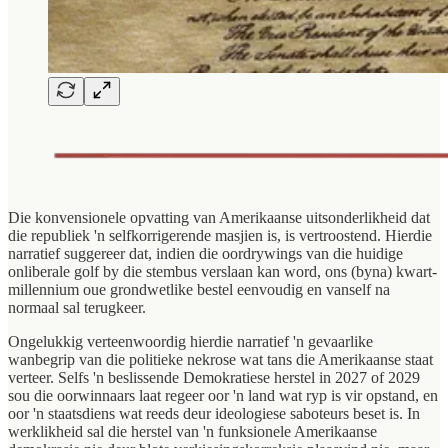
Die konvensionele opvatting van Amerikaanse uitsonderlikheid dat
die republiek 'n selfkorrigerende masjien is, is vertroostend. Hierdie
narratief suggereer dat, indien die oordrywings van die huidige
onliberale golf by die stembus verslaan kan word, ons (byna) kwart-
millennium oue grondwetlike bestel eenvoudig en vanself na
normaal sal terugkeer.
Ongelukkig verteenwoordig hierdie narratief 'n gevaarlike
wanbegrip van die politieke nekrose wat tans die Amerikaanse staat
verteer. Selfs 'n beslissende Demokratiese herstel in 2027 of 2029
sou die oorwinnaars laat regeer oor 'n land wat ryp is vir opstand, en
oor 'n staatsdiens wat reeds deur ideologiese saboteurs beset is. In
werklikheid sal die herstel van 'n funksionele Amerikaanse