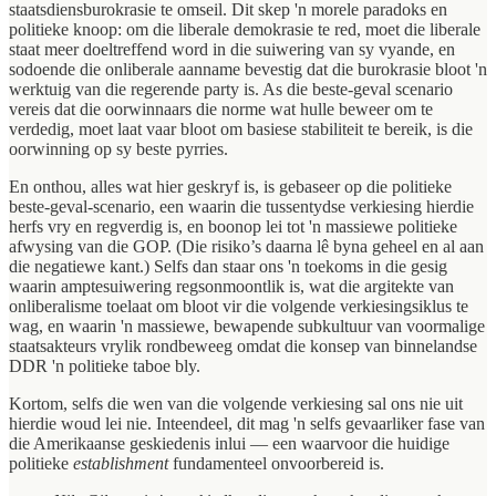
staatsdiensburokrasie te omseil. Dit skep 'n morele paradoks en
politieke knoop: om die liberale demokrasie te red, moet die liberale
staat meer doeltreffend word in die suiwering van sy vyande, en
sodoende die onliberale aanname bevestig dat die burokrasie bloot 'n
werktuig van die regerende party is. As die beste-geval scenario
vereis dat die oorwinnaars die norme wat hulle beweer om te
verdedig, moet laat vaar bloot om basiese stabiliteit te bereik, is die
oorwinning op sy beste pyrries.
En onthou, alles wat hier geskryf is, is gebaseer op die politieke
beste-geval-scenario, een waarin die tussentydse verkiesing hierdie
herfs vry en regverdig is, en boonop lei tot 'n massiewe politieke
afwysing van die GOP. (Die risiko’s daarna lê byna geheel en al aan
die negatiewe kant.) Selfs dan staar ons 'n toekoms in die gesig
waarin amptesuiwering regsonmoontlik is, wat die argitekte van
onliberalisme toelaat om bloot vir die volgende verkiesingsiklus te
wag, en waarin 'n massiewe, bewapende subkultuur van voormalige
staatsakteurs vrylik rondbeweeg omdat die konsep van binnelandse
DDR 'n politieke taboe bly.
Kortom, selfs die wen van die volgende verkiesing sal ons nie uit
hierdie woud lei nie. Inteendeel, dit mag 'n selfs gevaarliker fase van
die Amerikaanse geskiedenis inlui — een waarvoor die huidige
politieke
establishment
fundamenteel onvoorbereid is.