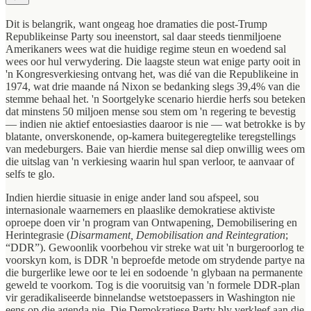
Dit is belangrik, want ongeag hoe dramaties die post-Trump
Republikeinse Party sou ineenstort, sal daar steeds tienmiljoene
Amerikaners wees wat die huidige regime steun en woedend sal
wees oor hul verwydering. Die laagste steun wat enige party ooit in
'n Kongresverkiesing ontvang het, was dié van die Republikeine in
1974, wat drie maande ná Nixon se bedanking slegs 39,4% van die
stemme behaal het. 'n Soortgelyke scenario hierdie herfs sou beteken
dat minstens 50 miljoen mense sou stem om 'n regering te bevestig
— indien nie aktief entoesiasties daaroor is nie — wat betrokke is by
blatante, onverskonende, op-kamera buitegeregtelike teregstellings
van medeburgers. Baie van hierdie mense sal diep onwillig wees om
die uitslag van 'n verkiesing waarin hul span verloor, te aanvaar of
selfs te glo.
Indien hierdie situasie in enige ander land sou afspeel, sou
internasionale waarnemers en plaaslike demokratiese aktiviste
oproepe doen vir 'n program van Ontwapening, Demobilisering en
Herintegrasie (
Disarmament, Demobilisation and Reintegration
;
“DDR”). Gewoonlik voorbehou vir streke wat uit 'n burgeroorlog te
voorskyn kom, is DDR 'n beproefde metode om strydende partye na
die burgerlike lewe oor te lei en sodoende 'n glybaan na permanente
geweld te voorkom. Tog is die vooruitsig van 'n formele DDR-plan
vir geradikaliseerde binnelandse wetstoepassers in Washington nie
eens op die agenda nie. Die Demokratiese Party bly verkleef aan die