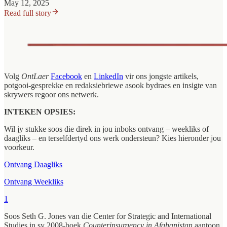
May 12, 2025
Read full story
Volg
OntLaer
Facebook
en
LinkedIn
vir ons jongste artikels,
potgooi-gesprekke en redaksiebriewe asook bydraes en insigte van
skrywers regoor ons netwerk.
INTEKEN OPSIES:
Wil jy stukke soos die direk in jou inboks ontvang – weekliks of
daagliks – en terselfdertyd ons werk ondersteun? Kies hieronder jou
voorkeur.
Ontvang Daagliks
Ontvang Weekliks
1
Soos Seth G. Jones van die Center for Strategic and International
Studies in sy 2008-boek
Counterinsurgency in Afghanistan
aantoon,