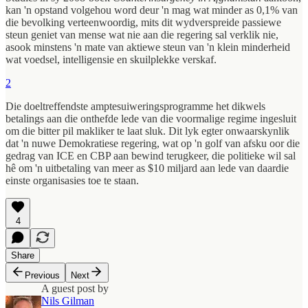
kan 'n opstand volgehou word deur 'n mag wat minder as 0,1% van
die bevolking verteenwoordig, mits dit wydverspreide passiewe
steun geniet van mense wat nie aan die regering sal verklik nie,
asook minstens 'n mate van aktiewe steun van 'n klein minderheid
wat voedsel, intelligensie en skuilplekke verskaf.
2
Die doeltreffendste amptesuiweringsprogramme het dikwels
betalings aan die onthefde lede van die voormalige regime ingesluit
om die bitter pil makliker te laat sluk. Dit lyk egter onwaarskynlik
dat 'n nuwe Demokratiese regering, wat op 'n golf van afsku oor die
gedrag van ICE en CBP aan bewind terugkeer, die politieke wil sal
hê om 'n uitbetaling van meer as $10 miljard aan lede van daardie
einste organisasies toe te staan.
4
Share
Previous
Next
A guest post by
Nils Gilman