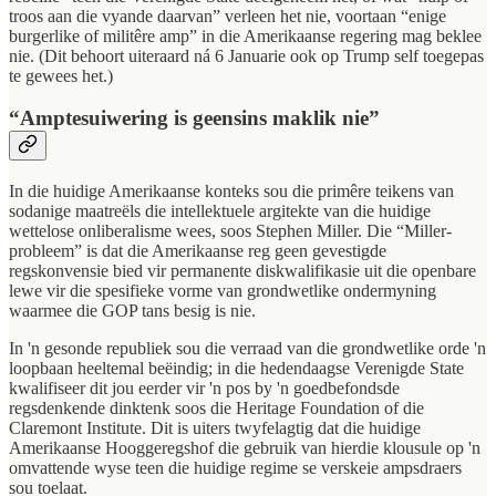
troos aan die vyande daarvan” verleen het nie, voortaan “enige
burgerlike of militêre amp” in die Amerikaanse regering mag beklee
nie. (Dit behoort uiteraard ná 6 Januarie ook op Trump self toegepas
te gewees het.)
“Amptesuiwering is geensins maklik nie”
In die huidige Amerikaanse konteks sou die primêre teikens van
sodanige maatreëls die intellektuele argitekte van die huidige
wettelose onliberalisme wees, soos Stephen Miller. Die “Miller-
probleem” is dat die Amerikaanse reg geen gevestigde
regskonvensie bied vir permanente diskwalifikasie uit die openbare
lewe vir die spesifieke vorme van grondwetlike ondermyning
waarmee die GOP tans besig is nie.
In 'n gesonde republiek sou die verraad van die grondwetlike orde 'n
loopbaan heeltemal beëindig; in die hedendaagse Verenigde State
kwalifiseer dit jou eerder vir 'n pos by 'n goedbefondsde
regsdenkende dinktenk soos die Heritage Foundation of die
Claremont Institute. Dit is uiters twyfelagtig dat die huidige
Amerikaanse Hooggeregshof die gebruik van hierdie klousule op 'n
omvattende wyse teen die huidige regime se verskeie ampsdraers
sou toelaat.