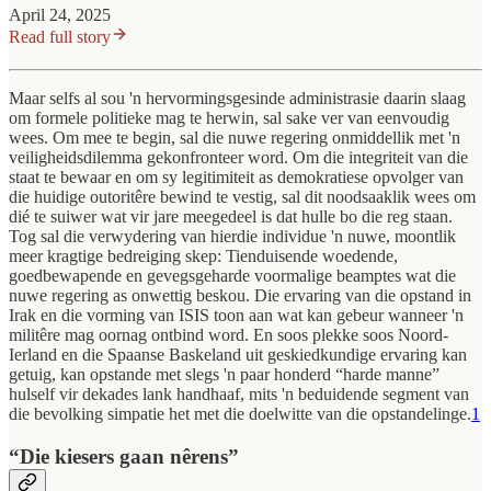
April 24, 2025
Read full story
Maar selfs al sou 'n hervormingsgesinde administrasie daarin slaag
om formele politieke mag te herwin, sal sake ver van eenvoudig
wees. Om mee te begin, sal die nuwe regering onmiddellik met 'n
veiligheidsdilemma gekonfronteer word. Om die integriteit van die
staat te bewaar en om sy legitimiteit as demokratiese opvolger van
die huidige outoritêre bewind te vestig, sal dit noodsaaklik wees om
dié te suiwer wat vir jare meegedeel is dat hulle bo die reg staan.
Tog sal die verwydering van hierdie individue 'n nuwe, moontlik
meer kragtige bedreiging skep: Tienduisende woedende,
goedbewapende en gevegsgeharde voormalige beamptes wat die
nuwe regering as onwettig beskou. Die ervaring van die opstand in
Irak en die vorming van ISIS toon aan wat kan gebeur wanneer 'n
militêre mag oornag ontbind word. En soos plekke soos Noord-
Ierland en die Spaanse Baskeland uit geskiedkundige ervaring kan
getuig, kan opstande met slegs 'n paar honderd “harde manne”
hulself vir dekades lank handhaaf, mits 'n beduidende segment van
die bevolking simpatie het met die doelwitte van die opstandelinge.
1
“Die kiesers gaan nêrens”