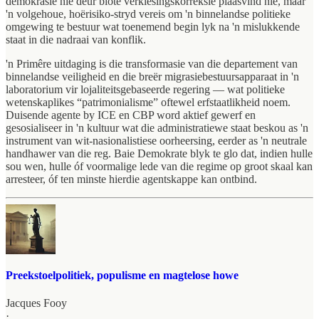
demokrasie nie deur blote verkiesingskorreksie plaasvind nie, maar
'n volgehoue, hoërisiko-stryd vereis om 'n binnelandse politieke
omgewing te bestuur wat toenemend begin lyk na 'n mislukkende
staat in die nadraai van konflik.
'n Primêre uitdaging is die transformasie van die departement van
binnelandse veiligheid en die breër migrasiebestuursapparaat in 'n
laboratorium vir lojaliteitsgebaseerde regering — wat politieke
wetenskaplikes “patrimonialisme” oftewel erfstaatlikheid noem.
Duisende agente by ICE en CBP word aktief gewerf en
gesosialiseer in 'n kultuur wat die administratiewe staat beskou as 'n
instrument van wit-nasionalistiese oorheersing, eerder as 'n neutrale
handhawer van die reg. Baie Demokrate blyk te glo dat, indien hulle
sou wen, hulle óf voormalige lede van die regime op groot skaal kan
arresteer, óf ten minste hierdie agentskappe kan ontbind.
Preekstoelpolitiek, populisme en magtelose howe
Jacques Fooy
·