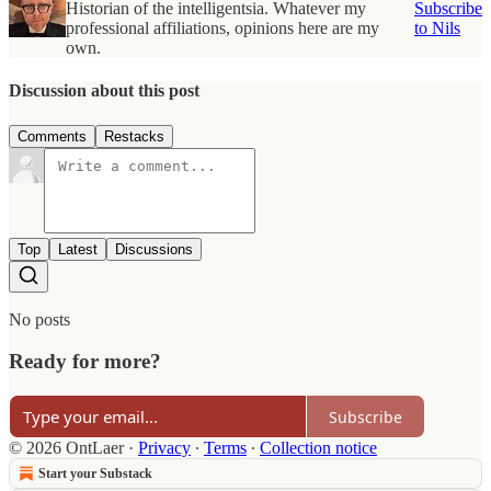
Historian of the intelligentsia. Whatever my
Subscribe
professional affiliations, opinions here are my
to Nils
own.
Discussion about this post
Comments
Restacks
Top
Latest
Discussions
No posts
Ready for more?
Subscribe
© 2026 OntLaer
·
Privacy
∙
Terms
∙
Collection notice
Start your Substack