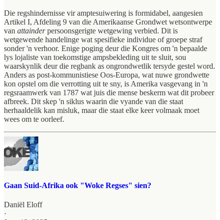
Die regshindernisse vir amptesuiwering is formidabel, aangesien
Artikel I, Afdeling 9 van die Amerikaanse Grondwet wetsontwerpe
van
attainder
persoonsgerigte wetgewing verbied. Dit is
wetgewende handelinge wat spesifieke individue of groepe straf
sonder 'n verhoor. Enige poging deur die Kongres om 'n bepaalde
lys lojaliste van toekomstige ampsbekleding uit te sluit, sou
waarskynlik deur die regbank as ongrondwetlik tersyde gestel word.
Anders as post-kommunistiese Oos-Europa, wat nuwe grondwette
kon opstel om die verrotting uit te sny, is Amerika vasgevang in 'n
regsraamwerk van 1787 wat juis die mense beskerm wat dit probeer
afbreek. Dit skep 'n siklus waarin die vyande van die staat
herhaaldelik kan misluk, maar die staat elke keer volmaak moet
wees om te oorleef.
Gaan Suid-Afrika ook "Woke Regses" sien?
Daniël Eloff
·