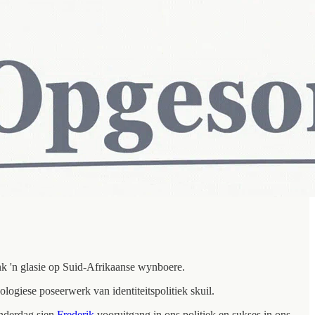
nk 'n glasie op Suid-Afrikaanse wynboere.
ologiese poseerwerk van identiteitspolitiek skuil.
onderdag sien
Frederik
vooruitgang in ons politiek en sukses in ons