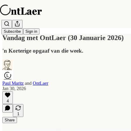
Subscribe
Sign in
Vandag met OntLaer (30 Januarie 2026)
'n Korterige opgaaf van die week.
Paul Maritz
and
OntLaer
Jan 30, 2026
4
1
Share