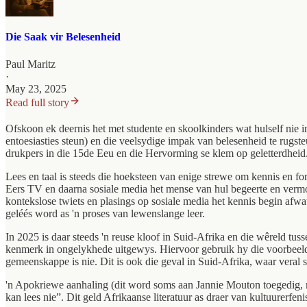
Die Saak vir Belesenheid
Paul Maritz
·
May 23, 2025
Read full story
Ofskoon ek deernis het met studente en skoolkinders wat hulself nie i
entoesiasties steun) en die veelsydige impak van belesenheid te rugsteun
drukpers in die 15de Eeu en die Hervorming se klem op geletterdheid.
Lees en taal is steeds die hoeksteen van enige strewe om kennis en for
Eers TV en daarna sosiale media het mense van hul begeerte en vermo
kontekslose twiets en plasings op sosiale media het kennis begin afw
geléés word as 'n proses van lewenslange leer.
In 2025 is daar steeds 'n reuse kloof in Suid-Afrika en die wêreld tu
kenmerk in ongelykhede uitgewys. Hiervoor gebruik hy die voorbeeld v
gemeenskappe is nie. Dit is ook die geval in Suid-Afrika, waar veral 
'n Apokriewe aanhaling (dit word soms aan Jannie Mouton toegedig, ma
kan lees nie”. Dit geld Afrikaanse literatuur as draer van kultuurerf