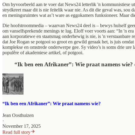
Om byvoorbeeld aan te voer dat News24 letterlik 'n kommunistiese utop
strydkreet maar dit is nie feitelik waar nie. As dit die geval was, s
en meningsruimtes wat as’t ware as eggokamers funksioneer. Maar die 
Die hoofstroommedia – waarvan News24 deel is – bewys hulself geen gu
om vanselfsprekende menings te lug. Eloff voer voorts aan: “In 'n er
aan korporatiewe en staatsmag onderhewig is nie, is 'n verstaanbare re
dat Joe Rogan se potgooi so groot en gewild geraak het, is juis omdat
komplekse en omstrede onderwerpe gee. Sy video’s is soms drie ure la
populêre of akademiese artikel, of potgooi.
“Ik ben een Afrikaner”: Wie praat namens wie?
“Ik ben een Afrikaner”: Wie praat namens wie?
Jean Oosthuizen
·
November 17, 2025
Read full story