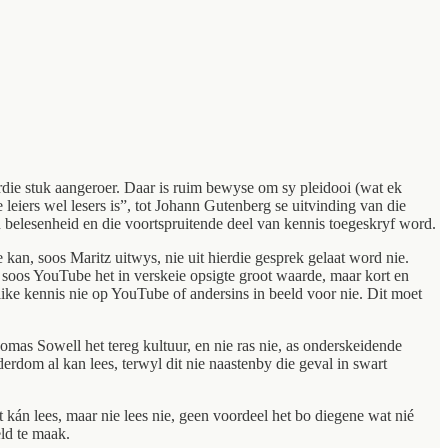
erdie stuk aangeroer. Daar is ruim bewyse om sy pleidooi (wat ek
e leiers wel lesers is”, tot Johann Gutenberg se uitvinding van die
 belesenheid en die voortspruitende deel van kennis toegeskryf word.
 kan, soos Maritz uitwys, nie uit hierdie gesprek gelaat word nie.
soos YouTube het in verskeie opsigte groot waarde, maar kort en
like kennis nie op YouTube of andersins in beeld voor nie. Dit moet
omas Sowell het tereg kultuur, en nie ras nie, as onderskeidende
rdom al kan lees, terwyl dit nie naastenby die geval in swart
kán lees, maar nie lees nie, geen voordeel het bo diegene wat nié
eld te maak.