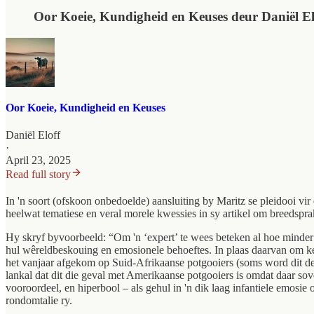
Oor Koeie, Kundigheid en Keuses deur Daniël El
Oor Koeie, Kundigheid en Keuses
Daniël Eloff
·
April 23, 2025
Read full story
In 'n soort (ofskoon onbedoelde) aansluiting by Maritz se pleidooi vir
heelwat tematiese en veral morele kwessies in sy artikel om breedspra
Hy skryf byvoorbeeld: “Om 'n ‘expert’ te wees beteken al hoe minder 
hul wêreldbeskouing en emosionele behoeftes. In plaas daarvan om ken
het vanjaar afgekom op Suid-Afrikaanse potgooiers (soms word dit d
lankal dat dit die geval met Amerikaanse potgooiers is omdat daar so
vooroordeel, en hiperbool – als gehul in 'n dik laag infantiele em
rondomtalie ry.