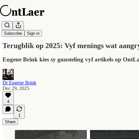
OntLaer Daagliks
Subscribe
Sign in
Terugblik op 2025: Vyf menings wat aangr
Eugene Brink kies sy gunsteling vyf artikels op OntL
Dr Eugene Brink
Dec 29, 2025
4
1
Share