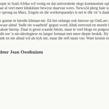
ie in Suid-Afrika wil vestig en dat universiteite slegs kommuniste ople
ou daar al veel meer klinkklare bewyse daarvan wees. News24 pleeg baie 
sprong na Marx, Engels en die werkersparadys is net te dik vir 'n daal
nste in hierdie klimaat nie. Ek het onlangs ook hieroor op OntLaer ge
a waar almal ‘hulle eie waarheid’ gegun word, klink eenvoud en morele
aksie hierop. Daar is groot waarde hierin, maar te veel blogs en potgoo
 dit oor 'n nie-ideologiese en langer formaat met meer diepte beskik. 
nk en nie almal wil als kyk nie, maar die reël staan vas: Ware kennis 
 deur Jean Oosthuizen