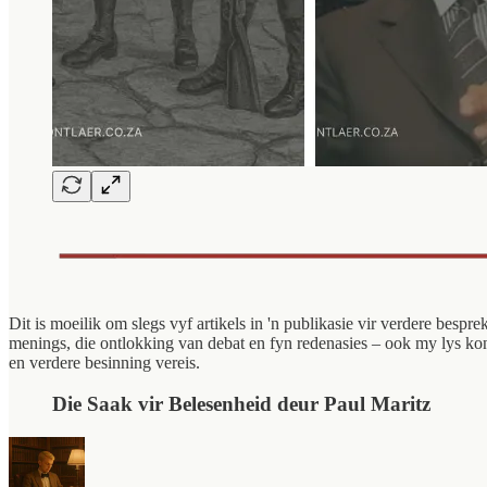
Dit is moeilik om slegs vyf artikels in 'n publikasie vir verdere besp
menings, die ontlokking van debat en fyn redenasies – ook my lys kon
en verdere besinning vereis.
Die Saak vir Belesenheid deur Paul Maritz