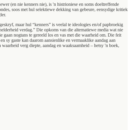
wer (en nie kenners nie), is 'n histrioniese en soms doeltreffende
sondes, soos met hul selektiewe dekking van gebeure, eensydige kritiek
der.
skryf, maar hul “kenners” is veelal te ideologies en/of papbroekig
 helderheid verdag.” Die opkoms van die alternatiewe media wat nie
ie gaan nogtans te gereeld los en vas met die waarheid om. Die feit
Hy en sy gaste kan daarom aansienlike en vermaaklike aandag aan
en waarheid verg diepte, aandag en waaksaamheid – hetsy 'n boek,