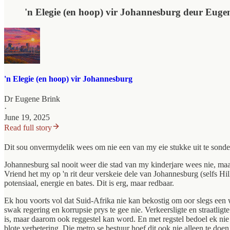
'n Elegie (en hoop) vir Johannesburg deur Euge
'n Elegie (en hoop) vir Johannesburg
Dr Eugene Brink
·
June 19, 2025
Read full story
Dit sou onvermydelik wees om nie een van my eie stukke uit te sonder 
Johannesburg sal nooit weer die stad van my kinderjare wees nie, maa
Vriend het my op 'n rit deur verskeie dele van Johannesburg (selfs H
potensiaal, energie en bates. Dit is erg, maar redbaar.
Ek hou voorts vol dat Suid-Afrika nie kan bekostig om oor slegs een 
swak regering en korrupsie prys te gee nie. Verkeersligte en straatlig
is, maar daarom ook reggestel kan word. En met regstel bedoel ek nie
blote verbetering. Die metro se bestuur hoef dit ook nie alleen te doen