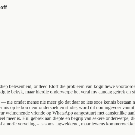
off
 diep belesenheid, ontleed Eloff die probleem van kognitiewe vooroordeel
kig te bekyk, maar hierdie onderwerpe het veral my aandag getrek en stof
— nie omdat mense nie meer glo dat daar so iets soos kennis bestaan ni
nis op te bou deur ondersoek en studie, word dit nou ingevoer vanuit '
eur welmenende vriende op WhatsApp aangestuur) met aansienlike aanha
veel meer is. Hul gebrek aan diepte en begrip van sekere onderwerpe, di
osie of amorfe verveling – is soms lagwekkend, maar tewens kommerwekk