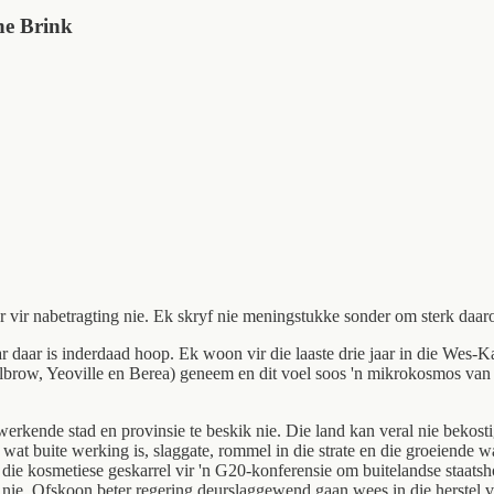
ne Brink
vir nabetragting nie. Ek skryf nie meningstukke sonder om sterk daaroo
r daar is inderdaad hoop. Ek woon vir die laaste drie jaar in die Wes-K
illbrow, Yeoville en Berea) geneem en dit voel soos 'n mikrokosmos van
werkende stad en provinsie te beskik nie. Die land kan veral nie bekos
te wat buite werking is, slaggate, rommel in die strate en die groeiend
 die kosmetiese geskarrel vir 'n G20-konferensie om buitelandse staatsh
 nie. Ofskoon beter regering deurslaggewend gaan wees in die herstel van 