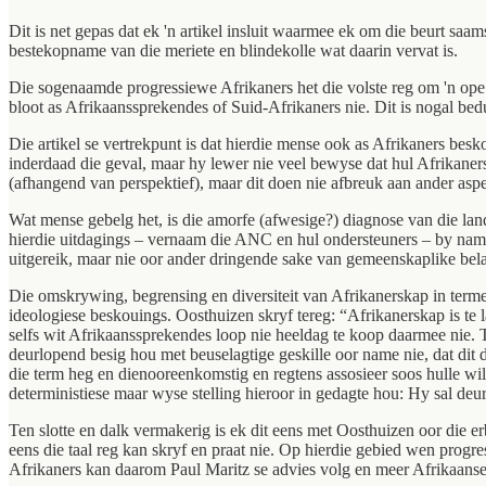
Dit is net gepas dat ek 'n artikel insluit waarmee ek om die beurt sa
bestekopname van die meriete en blindekolle wat daarin vervat is.
Die sogenaamde progressiewe Afrikaners het die volste reg om 'n ope b
bloot as Afrikaanssprekendes of Suid-Afrikaners nie. Dit is nogal bed
Die artikel se vertrekpunt is dat hierdie mense ook as Afrikaners bes
inderdaad die geval, maar hy lewer nie veel bewyse dat hul Afrikanersk
(afhangend van perspektief), maar dit doen nie afbreuk aan ander asp
Wat mense gebelg het, is die amorfe (afwesige?) diagnose van die land
hierdie uitdagings – vernaam die ANC en hul ondersteuners – by nam
uitgereik, maar nie oor ander dringende sake van gemeenskaplike bela
Die omskrywing, begrensing en diversiteit van Afrikanerskap in terme v
ideologiese beskouings. Oosthuizen skryf tereg: “Afrikanerskap is te
selfs wit Afrikaanssprekendes loop nie heeldag te koop daarmee nie. T
deurlopend besig hou met beuselagtige geskille oor name nie, dat dit di
die term heg en dienooreenkomstig en regtens assosieer soos hulle wil
deterministiese maar wyse stelling hieroor in gedagte hou: Hy sal deu
Ten slotte en dalk vermakerig is ek dit eens met Oosthuizen oor die e
eens die taal reg kan skryf en praat nie. Op hierdie gebied wen progr
Afrikaners kan daarom Paul Maritz se advies volg en meer Afrikaanse lit