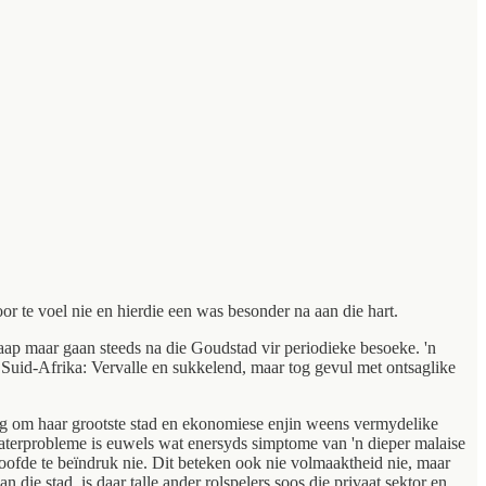
r te voel nie en hierdie een was besonder na aan die hart.
aap maar gaan steeds na die Goudstad vir periodieke besoeke. 'n
 Suid-Afrika: Vervalle en sukkelend, maar tog gevul met ontsaglike
tig om haar grootste stad en ekonomiese enjin weens vermydelike
e waterprobleme is euwels wat enersyds simptome van 'n dieper malaise
oofde te beïndruk nie. Dit beteken ook nie volmaaktheid nie, maar
die stad, is daar talle ander rolspelers soos die privaat sektor en