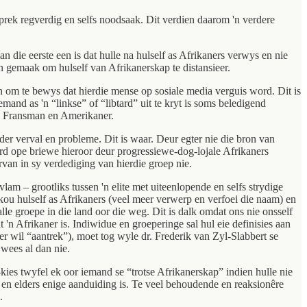
sprek regverdig en selfs noodsaak. Dit verdien daarom 'n verdere
 die eerste een is dat hulle na hulself as Afrikaners verwys en nie
n gemaak om hulself van Afrikanerskap te distansieer.
an om te bewys dat hierdie mense op sosiale media verguis word. Dit is
and as 'n “linkse” of “libtard” uit te kryt is soms beledigend
’n Fransman en Amerikaner.
der verval en probleme. Dit is waar. Deur egter nie die bron van
d ope briewe hieroor deur progressiewe-dog-lojale Afrikaners
van in sy verdediging van hierdie groep nie.
lam – grootliks tussen 'n elite met uiteenlopende en selfs strydige
kou hulself as Afrikaners (veel meer verwerp en verfoei die naam) en
le groepe in die land oor die weg. Dit is dalk omdat ons nie onsself
 'n Afrikaner is. Indiwidue en groeperinge sal hul eie definisies aan
r wil “aantrek”), moet tog wyle dr. Frederik van Zyl-Slabbert se
 wees al dan nie.
kies twyfel ek oor iemand se “trotse Afrikanerskap” indien hulle nie
a en elders enige aanduiding is. Te veel behoudende en reaksionêre
.