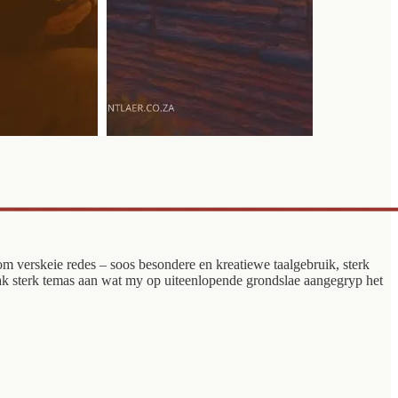
 om verskeie redes – soos besondere en kreatiewe taalgebruik, sterk
raak sterk temas aan wat my op uiteenlopende grondslae aangegryp het