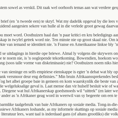
amstem sowel as verskil. Dit raak wel oorhoofs temas aan wat verdere ge
rief (en ’n tweede een) te skryf. Wat my dadelik opgeval by die lees van
uidend aangesien sekere van hulle al in die verlede groot gewag daarva
kou moet word. Oosthuizen haal dan 'n paar kritici en kru beledigings a
ap in twyfel getrek word nie. Ten minste nie op groot skaal nie. Om iem
ekte van iemand se identiteit nie. 'n Franse en Amerikaanse linkse bly 
 se uitdagings in hierdie ope briewe. Almal ly volgens die skrywers on
e te noem nie, is 'n ooglopende tekortkoming. Bowendien, hoekom wor
ng (soos talle vorme van diskriminasie) nie? Oosthuizen noem niks hier
an sieninge en selfs empiriese eienskappe is egter 'n debat wat bly opv
 lank versmoor deur eng definisies.” Min bruin Afrikaanssprekendes bes
og het albei groepe baie in gemeen en kom waarskynlik die beste van al
e welgeluksalige geval is. Laat mense dan vir hulself besluit wie of wat
. Diegene wat hul Afrikanerskap goedsmoeds wil “uittrek” (en later wee
r ander as 'n Afrikaner geag word in weerwil van sy begeerte om een te
rbarmlike taalgebruik van baie Afrikaners op sosiale media. Tong-in-die-
essiewe Afrikaners loshande, as my informele skattings op sosiale medi
eratuur lees, want taal is inderdaad gans (of altans grootliks) die volk