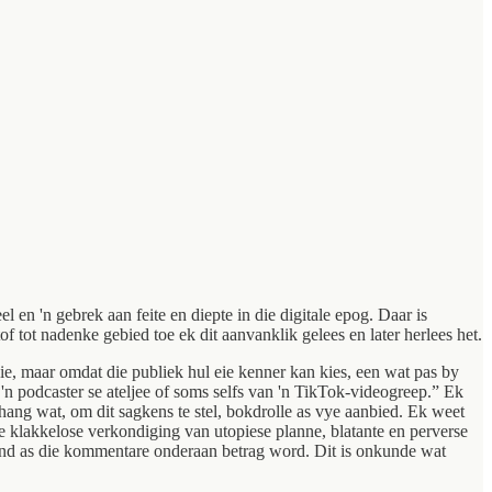
 en 'n gebrek aan feite en diepte in die digitale epog. Daar is
 tot nadenke gebied toe ek dit aanvanklik gelees en later herlees het.
e, maar omdat die publiek hul eie kenner kan kies, een wat pas by
n podcaster se ateljee of soms selfs van 'n TikTok-videogreep.” Ek
ng wat, om dit sagkens te stel, bokdrolle as vye aanbied. Ek weet
e klakkelose verkondiging van utopiese planne, blatante en perverse
end as die kommentare onderaan betrag word. Dit is onkunde wat