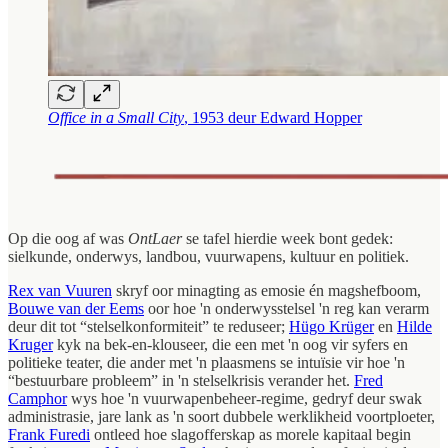
Office in a Small City
, 1953 deur Edward Hopper
Op die oog af was
OntLaer
se tafel hierdie week bont gedek:
sielkunde, onderwys, landbou, vuurwapens, kultuur en politiek.
Rex van Vuuren
skryf oor minagting as emosie én magshefboom,
Bouwe van der Eems
oor hoe 'n onderwysstelsel 'n reg kan verarm
deur dit tot “stelselkonformiteit” te reduseer;
Hügo Krüger
en
Hilde
Kruger
kyk na bek-en-klouseer, die een met 'n oog vir syfers en
politieke teater, die ander met 'n plaasmens se intuïsie vir hoe 'n
“bestuurbare probleem” in 'n stelselkrisis verander het.
Fred
Camphor
wys hoe 'n vuurwapenbeheer-regime, gedryf deur swak
administrasie, jare lank as 'n soort dubbele werklikheid voortploeter,
Frank Furedi
ontleed hoe slagofferskap as morele kapitaal begin