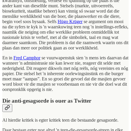
kwarantyn, ontsmetting, verliese en spanning op die plaas is die
ander kant van dieselfde munt. Stelsels (markte, uitvoerreëls,
biosekuriteit, staatlike beheer) kan vinnig só swaar word dat die
menslike werklikheid van die boer, die plaaswerker en die diere,
begin voel soos bysaak. Selfs
Hügo Krüger
se argument om mooi
na die syfers te kyk is 'n waarskuwing teen nog 'n instellings-refleks,
naamlik die neiging om elke werklike probleem onmiddellik tot
nasionale krisis te verhef, met al die simboliek, taal en mag wat
daarmee saamkom. Die probleem is dat die raamwerk waarin ons dit
plaas dan meer oor politiek gaan as oor werklikheid.
En in
Fred Camphor
se vuurwapenstuk sien 'n mens iets daarvan dat
wanneer 'n administrasie nie kan lewer nie, reageer dit selde met
nederigheid. Dit reageer dikwels met nóg reëls, nóg vereistes en nóg
papier. Die stelsel het 'n inherente oorlewingsinstink en die burger
moet maar “aanpas”. En so groei die gevoel dat die masjien gevoer
word bloot vir die masjien se voorbestaan en nie vir die doel wat dit
oorspronklik opgerig is nie.
Die anti-gesagsorde is ouer as Twitter
Al hierdie kritiek is egter kritiek teen die bestaande gesagsorde.
Daar bestaan egter nog altyd 'n teen-die-gesagsorde-streep in elke