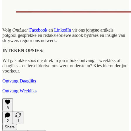
Volg
OntLaer
Facebook
en
LinkedIn
vir ons jongste artikels,
potgooi-gesprekke en redaksiebriewe asook bydraes en insigte van
skrywers regoor ons netwerk.
INTEKEN OPSIES:
Wil jy stukke soos die direk in jou inboks ontvang – weekliks of
daagliks – en terselfdertyd ons werk ondersteun? Kies hieronder jou
voorkeur.
Ontvang Daagliks
Ontvang Weekliks
8
2
1
Share