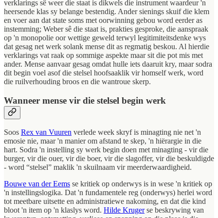
verklarings sê weer die staat is dikwels die instrument waardeur 'n
heersende klas sy belange bestendig. Ander sienings skuif die klem
en voer aan dat state soms met oorwinning gebou word eerder as
instemming; Weber sê die staat is, prakties gesproke, die aanspraak
op 'n monopolie oor wettige geweld terwyl legitimiteitsdenke wys
dat gesag net werk solank mense dit as regmatig beskou. Al hierdie
verklarings vat raak op sommige aspekte maar sit die pot mis met
ander. Mense aanvaar gesag omdat hulle iets daaruit kry, maar sodra
dit begin voel asof die stelsel hoofsaaklik vir homself werk, word
die ruilverhouding broos en die wantroue skerp.
Wanneer mense vir die stelsel begin werk
Soos
Rex van Vuuren
verlede week skryf is minagting nie net 'n
emosie nie, maar 'n manier om afstand te skep, 'n hiërargie in die
hart. Sodra 'n instelling sy werk begin doen met minagting - vir die
burger, vir die ouer, vir die boer, vir die slagoffer, vir die beskuldigde
- word “stelsel” maklik 'n skuilnaam vir meerderwaardigheid.
Bouwe van der Eems
se kritiek op onderwys is in wese 'n kritiek op
'n instellingslogika. Dat 'n fundamentele reg (onderwys) herlei word
tot meetbare uitsette en administratiewe nakoming, en dat die kind
bloot 'n item op 'n klaslys word.
Hilde Kruger
se beskrywing van