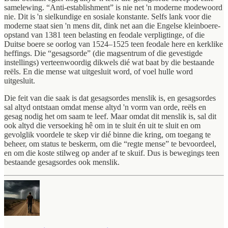
samelewing. “Anti-establishment” is nie net 'n moderne modewoord
nie. Dit is 'n sielkundige en sosiale konstante. Selfs lank voor die
moderne staat sien 'n mens dit, dink net aan die Engelse kleinboere-
opstand van 1381 teen belasting en feodale verpligtinge, of die
Duitse boere se oorlog van 1524–1525 teen feodale here en kerklike
heffings. Die “gesagsorde” (die magsentrum of die gevestigde
instellings) verteenwoordig dikwels dié wat baat by die bestaande
reëls. En die mense wat uitgesluit word, of voel hulle word
uitgesluit.
Die feit van die saak is dat gesagsordes menslik is, en gesagsordes
sal altyd ontstaan omdat mense altyd 'n vorm van orde, reëls en
gesag nodig het om saam te leef. Maar omdat dit menslik is, sal dit
ook altyd die versoeking hê om in te sluit én uit te sluit en om
gevolglik voordele te skep vir dié binne die kring, om toegang te
beheer, om status te beskerm, om die “regte mense” te bevoordeel,
en om die koste stilweg op ander af te skuif. Dus is bewegings teen
bestaande gesagsordes ook menslik.