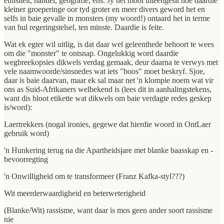
etnisiteit, handel, geografie, ens. Jy het mooi uiteengesit hoe daardie
kleiner groeperinge oor tyd groter en meer divers geword het en
selfs in baie gevalle in monsters (my woord!) ontaard het in terme
van hul regeringstelsel, ten minste. Daardie is feite.
Wat ek egter wil uitlig, is dat daar wel geleenthede behoort te wees
om die "monster" te ontsnap. Ongelukkig word daardie
wegbreekopsies dikwels verdag gemaak, deur daarna te verwys met
vele naamwoorde/sinsnedes wat iets "boos" moet beskryf. Sjoe,
daar is baie daarvan, maar ek sal maar net 'n klompie noem wat vir
ons as Suid-Afrikaners welbekend is (lees dit in aanhalingstekens,
want dis bloot etikette wat dikwels om baie verdagte redes geskep
is/word):
Laertrekkers (nogal ironies, gegewe dat hierdie woord in OntLaer
gebruik word)
'n Hunkering terug na die Apartheidsjare met blanke baasskap en -
bevoorregting
'n Onwilligheid om te transformeer (Franz Kafka-styl???)
Wit meerderwaardigheid en beterweterigheid
(Blanke/Wit) rassisme, want daar is mos geen ander soort rassisme
nie