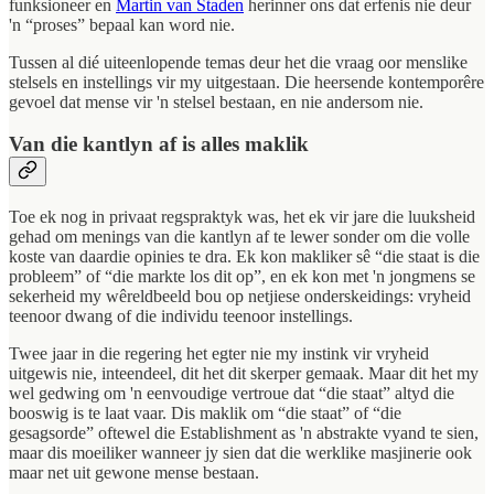
funksioneer en
Martin van Staden
herinner ons dat erfenis nie deur
'n “proses” bepaal kan word nie.
Tussen al dié uiteenlopende temas deur het die vraag oor menslike
stelsels en instellings vir my uitgestaan. Die heersende kontemporêre
gevoel dat mense vir 'n stelsel bestaan, en nie andersom nie.
Van die kantlyn af is alles maklik
Toe ek nog in privaat regspraktyk was, het ek vir jare die luuksheid
gehad om menings van die kantlyn af te lewer sonder om die volle
koste van daardie opinies te dra. Ek kon makliker sê “die staat is die
probleem” of “die markte los dit op”, en ek kon met 'n jongmens se
sekerheid my wêreldbeeld bou op netjiese onderskeidings: vryheid
teenoor dwang of die individu teenoor instellings.
Twee jaar in die regering het egter nie my instink vir vryheid
uitgewis nie, inteendeel, dit het dit skerper gemaak. Maar dit het my
wel gedwing om 'n eenvoudige vertroue dat “die staat” altyd die
booswig is te laat vaar. Dis maklik om “die staat” of “die
gesagsorde” oftewel die Establishment as 'n abstrakte vyand te sien,
maar dis moeiliker wanneer jy sien dat die werklike masjinerie ook
maar net uit gewone mense bestaan.