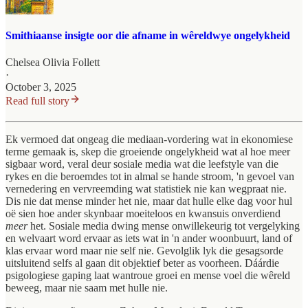
Smithiaanse insigte oor die afname in wêreldwye ongelykheid
Chelsea Olivia Follett
·
October 3, 2025
Read full story
Ek vermoed dat ongeag die mediaan-vordering wat in ekonomiese
terme gemaak is, skep die groeiende ongelykheid wat al hoe meer
sigbaar word, veral deur sosiale media wat die leefstyle van die
rykes en die beroemdes tot in almal se hande stroom, 'n gevoel van
vernedering en vervreemding wat statistiek nie kan wegpraat nie.
Dis nie dat mense minder het nie, maar dat hulle elke dag voor hul
oë sien hoe ander skynbaar moeiteloos en kwansuis onverdiend
meer
het. Sosiale media dwing mense onwillekeurig tot vergelyking
en welvaart word ervaar as iets wat in 'n ander woonbuurt, land of
klas ervaar word maar nie self nie. Gevolglik lyk die gesagsorde
uitsluitend selfs al gaan dit objektief beter as voorheen. Dáárdie
psigologiese gaping laat wantroue groei en mense voel die wêreld
beweeg, maar nie saam met hulle nie.