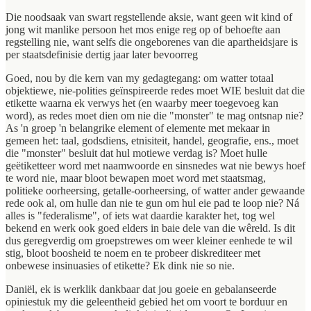
Die noodsaak van swart regstellende aksie, want geen wit kind of
jong wit manlike persoon het mos enige reg op of behoefte aan
regstelling nie, want selfs die ongeborenes van die apartheidsjare is
per staatsdefinisie dertig jaar later bevoorreg
Goed, nou by die kern van my gedagtegang: om watter totaal
objektiewe, nie-polities geïnspireerde redes moet WIE besluit dat die
etikette waarna ek verwys het (en waarby meer toegevoeg kan
word), as redes moet dien om nie die "monster" te mag ontsnap nie?
As 'n groep 'n belangrike element of elemente met mekaar in
gemeen het: taal, godsdiens, etnisiteit, handel, geografie, ens., moet
die "monster" besluit dat hul motiewe verdag is? Moet hulle
geëtiketteer word met naamwoorde en sinsnedes wat nie bewys hoef
te word nie, maar bloot bewapen moet word met staatsmag,
politieke oorheersing, getalle-oorheersing, of watter ander gewaande
rede ook al, om hulle dan nie te gun om hul eie pad te loop nie? Ná
alles is "federalisme", of iets wat daardie karakter het, tog wel
bekend en werk ook goed elders in baie dele van die wêreld. Is dit
dus geregverdig om groepstrewes om weer kleiner eenhede te wil
stig, bloot boosheid te noem en te probeer diskrediteer met
onbewese insinuasies of etikette? Ek dink nie so nie.
Daniël, ek is werklik dankbaar dat jou goeie en gebalanseerde
opiniestuk my die geleentheid gebied het om voort te borduur en