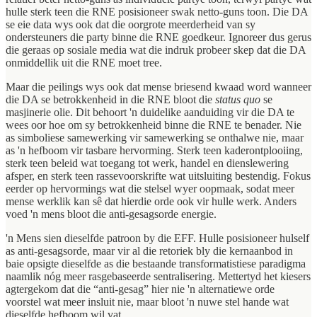
hulle sterk teen die RNE posisioneer swak netto-guns toon. Die DA
se eie data wys ook dat die oorgrote meerderheid van sy
ondersteuners die party binne die RNE goedkeur. Ignoreer dus gerus
die geraas op sosiale media wat die indruk probeer skep dat die DA
onmiddellik uit die RNE moet tree.
Maar die peilings wys ook dat mense briesend kwaad word wanneer
die DA se betrokkenheid in die RNE bloot die
status quo
se
masjinerie olie. Dit behoort 'n duidelike aanduiding vir die DA te
wees oor hoe om sy betrokkenheid binne die RNE te benader. Nie
as simboliese samewerking vir samewerking se onthalwe nie, maar
as 'n hefboom vir tasbare hervorming. Sterk teen kaderontplooiing,
sterk teen beleid wat toegang tot werk, handel en dienslewering
afsper, en sterk teen rassevoorskrifte wat uitsluiting bestendig. Fokus
eerder op hervormings wat die stelsel wyer oopmaak, sodat meer
mense werklik kan sê dat hierdie orde ook vir hulle werk. Anders
voed 'n mens bloot die anti-gesagsorde energie.
'n Mens sien dieselfde patroon by die EFF. Hulle posisioneer hulself
as anti-gesagsorde, maar vir al die retoriek bly die kernaanbod in
baie opsigte dieselfde as die bestaande transformatistiese paradigma
naamlik nóg meer rasgebaseerde sentralisering. Mettertyd het kiesers
agtergekom dat die “anti-gesag” hier nie 'n alternatiewe orde
voorstel wat meer insluit nie, maar bloot 'n nuwe stel hande wat
dieselfde hefboom wil vat.