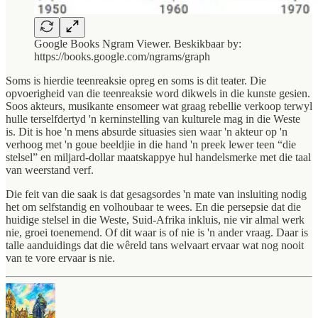
Google Books Ngram Viewer. Beskikbaar by:
https://books.google.com/ngrams/graph
Soms is hierdie teenreaksie opreg en soms is dit teater. Die
opvoerigheid van die teenreaksie word dikwels in die kunste gesien.
Soos akteurs, musikante ensomeer wat graag rebellie verkoop terwyl
hulle terselfdertyd 'n kerninstelling van kulturele mag in die Weste
is. Dit is hoe 'n mens absurde situasies sien waar 'n akteur op 'n
verhoog met 'n goue beeldjie in die hand 'n preek lewer teen “die
stelsel” en miljard-dollar maatskappye hul handelsmerke met die taal
van weerstand verf.
Die feit van die saak is dat gesagsordes 'n mate van insluiting nodig
het om selfstandig en volhoubaar te wees. En die persepsie dat die
huidige stelsel in die Weste, Suid-Afrika inkluis, nie vir almal werk
nie, groei toenemend. Of dit waar is of nie is 'n ander vraag. Daar is
talle aanduidings dat die wêreld tans welvaart ervaar wat nog nooit
van te vore ervaar is nie.