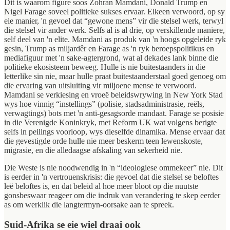
Dit is waarom figure soos Zohran Mamdani, Donald Trump en
Nigel Farage soveel politieke sukses ervaar. Elkeen verwoord, op sy
eie manier, 'n gevoel dat “gewone mens” vir die stelsel werk, terwyl
die stelsel vir ander werk. Selfs al is al drie, op verskillende maniere,
self deel van 'n elite. Mamdani as produk van 'n hoogs opgeleide ryk
gesin, Trump as miljardêr en Farage as 'n ryk beroepspolitikus en
mediafiguur met 'n sake-agtergrond, wat al dekades lank binne die
politieke ekosisteem beweeg. Hulle is nie buitestaanders in die
letterlike sin nie, maar hulle praat buitestaanderstaal goed genoeg om
die ervaring van uitsluiting vir miljoene mense te verwoord.
Mamdani se verkiesing en vroeë beleidswrywing in New York Stad
wys hoe vinnig “instellings” (polisie, stadsadministrasie, reëls,
verwagtings) bots met 'n anti-gesagsorde mandaat. Farage se posisie
in die Verenigde Koninkryk, met Reform UK wat volgens berigte
selfs in peilings voorloop, wys dieselfde dinamika. Mense ervaar dat
die gevestigde orde hulle nie meer beskerm teen lewenskoste,
migrasie, en die alledaagse afskaling van sekerheid nie.
Die Weste is nie noodwendig in 'n “ideologiese ommekeer” nie. Dit
is eerder in 'n vertrouenskrisis: die gevoel dat die stelsel se beloftes
leë beloftes is, en dat beleid al hoe meer bloot op die nuutste
gonsbeswaar reageer om die indruk van verandering te skep eerder
as om werklik die langtermyn-oorsake aan te spreek.
Suid-Afrika se eie wiel draai ook