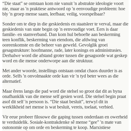
“Die staat” se ontstaan kom nie vanuit 'n abstrakte ideologie voort
nie, maar as 'n praktiese antwoord op 'n eenvoudige probleem: hoe
bly 'n groep mense saam, leefbaar, veilig, voorspelbaar?
Sonder om te diep in die geskiedenis en staatsleer te verval, maar die
geskiedenis van state begin op 'n eenvoudige voet. Eers is daar
familie- en stamverband. Dan kom hul behoefte aan beskerming
teen konflik, beskerming van eiendom, die afdwing van
ooreenkomste en die beheer van geweld. Gevolglik groei
gesagstrukture: hoofmanne, rade, later konings en administrasies.
Derhalwe word die afstand groter tussen die gesagsorde wat geskep
word en die mense onderworpe aan die struktuur.
Met ander woorde, instellings ontstaan omdat chaos duurder is as
orde. Selfs 'n onvolmaakte orde kan vir 'n tyd beter wees as die
alternatief.
Maar êrens langs die pad word die stelsel so groot dat dit as byna
onafhanklik van die mense self gesien word. Die stelsel begin praat
asof dit self 'n persoon is. “Die staat besluit”, terwyl dit in
werklikheid net mense is wat besluit, vereis, toelaat, verbied.
Vir eeue probeer filosowe die gaping tussen onderdaan en owerheid
te verduidelik. Sosiale-kontrakdenke sê mense “gee” 'n mate van
outonomie op om orde en beskerming te koop. Marxistiese