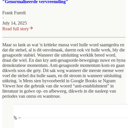
"Genormaliseerde vervreemding"
Frank Furedi
·
July 14, 2025
Read full story
Maar so lank as wat 'n kritieke massa voel hulle word saamgedra en
dat die stelsel, al is dit onvolmaak, darem ook vir hulle werk, bly die
gesagsorde stabiel. Wanneer die uitsluiting werklik breed word,
draai die wiel. En dan kry anti-gesagsorde-bewegings nuwe en byna
demokratiese momentum. Anti-gesagsorde momentum kom en gaan
dikwels soos die gety. Dit sak weg wanneer die meeste mense weer
voel die stelsel dra hulle saam, en dit stroom in wanneer uitsluiting
uitkring. 'n Mens sien byvoorbeeld in Google Books se Ngram
Viewer hoe die gebruik van die woord “anti-establishment” in
literatuur in golwe op- en afbeweeg, dikwels in die nasleep van
periodes van onrus en wantroue.