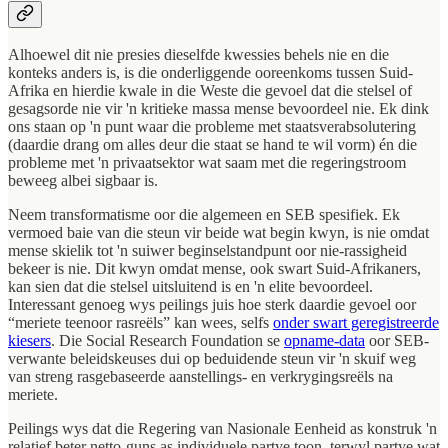
Alhoewel dit nie presies dieselfde kwessies behels nie en die
konteks anders is, is die onderliggende ooreenkoms tussen Suid-
Afrika en hierdie kwale in die Weste die gevoel dat die stelsel of
gesagsorde nie vir 'n kritieke massa mense bevoordeel nie. Ek dink
ons staan op 'n punt waar die probleme met staatsverabsolutering
(daardie drang om alles deur die staat se hand te wil vorm) én die
probleme met 'n privaatsektor wat saam met die regeringstroom
beweeg albei sigbaar is.
Neem transformatisme oor die algemeen en SEB spesifiek. Ek
vermoed baie van die steun vir beide wat begin kwyn, is nie omdat
mense skielik tot 'n suiwer beginselstandpunt oor nie-rassigheid
bekeer is nie. Dit kwyn omdat mense, ook swart Suid-Afrikaners,
kan sien dat die stelsel uitsluitend is en 'n elite bevoordeel.
Interessant genoeg wys peilings juis hoe sterk daardie gevoel oor
“meriete teenoor rasreëls” kan wees, selfs
onder swart geregistreerde
kiesers
. Die Social Research Foundation se
opname-data
oor SEB-
verwante beleidskeuses dui op beduidende steun vir 'n skuif weg
van streng rasgebaseerde aanstellings- en verkrygingsreëls na
meriete.
Peilings wys dat die Regering van Nasionale Eenheid as konstruk 'n
relatief beter netto-guns as individuele partye toon, terwyl partye wat